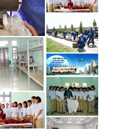
 nghệ sửa chữa ô
kỹ thuật viên tại
Mạ đi Hàn Quốc
 nghệ Hàn đi làm