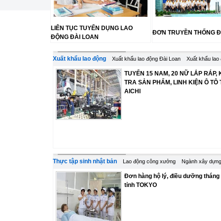
LIÊN TỤC TUYỂN DỤNG LAO
ĐƠN TRUYỀN THỐNG Đ
ĐỘNG ĐÀI LOAN
Xuất khẩu lao động
Xuất khẩu lao động Đài Loan
Xuất khẩu lao
TUYỂN 15 NAM, 20 NỮ LẮP RÁP, 
TRA SẢN PHẨM, LINH KIỆN Ô TÔ 
AICHI
Thực tập sinh nhật bản
Lao động công xưởng
Ngành xây dựng
Đơn hàng hộ lý, điều dưỡng tháng
tỉnh TOKYO