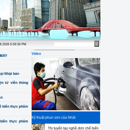
àng tháng, miễn phí học nguồn cho các bạn đã có đầy đủ giấy tờ, Bao 
08.2026 5:59:30 PM
Video
 MÁY
tại Nhật bản
n tử viễn thông
ản
ế biến thực phẩm
Kỹ thuật phun sơn của Nhật
 biến thực phẩm
Thi tuyển tay nghề đơn chế biến