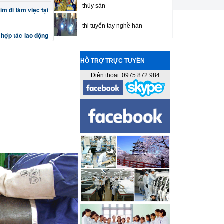
thủy sản
im đi làm việc tại
thi tuyển tay nghề hàn
 hợp tác lao động
í chế tạo máy đi
HỖ TRỢ TRỰC TUYẾN
Điện thoại: 0975 872 984
bào, tiện, nguội)
 cuốn, uốn) đi làm
công cơ khí chính
 kế máy và khuôn
 hàn tân trang ô
khiển máy Hàn tự