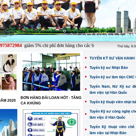
872984
giảm 5% chi phí đơn hàng cho các bạn đăng ký từ ngày 1 - 15 h
Thứ bảy, 8.
TUYỂN KỸ SƯ VẬN HÀNH
Tuyển kỹ sư Nhật Bản
Tuyển kỹ sư làm tiện CNC 
Tuyển Nam, Nữ Kỹ sư điệ
làm việc tại Hàn Quốc
ĐƠN HÀNG ĐÀI LOAN HÓT - TĂNG
NĂM 2020
Tuyển kỹ thuật viên nhật b
CA KHỦNG
Tuyển Kỹ sư công nghệ ch
làm việc ở Hàn Quốc
Tuyển Kỹ thuật viên chế
làm việc tại Nhật Bản