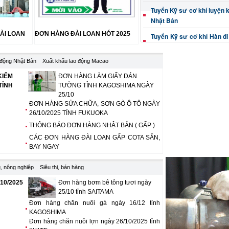
Tuyển Kỹ sư cơ khí luyện k
Nhật Bản
ÀI LOAN
ĐƠN HÀNG ĐÀI LOAN HÓT 2025
Tuyển Kỹ sư cơ khí Hàn đi
tại Nhật Bản
 động Nhật Bản
Xuất khẩu lao động Macao
Tuyển Kỹ thuật viên cơ kh
Nhật Bản
KIỂM
ĐƠN HÀNG LÀM GIẤY DÁN
TỈNH
TƯỜNG TỈNH KAGOSHIMA NGÀY
Tuyển Kỹ sư cơ khí (phay, 
25/10
làm việc tại Nhật Bản
ĐƠN HÀNG SỬA CHỮA, SƠN GÒ Ô TÔ NGÀY
26/10/2025 TỈNH FUKUOKA
Kỹ sư cơ khí (dập, cắt, đột,
việc Nhật Bản
THÔNG BÁO ĐƠN HÀNG NHẬT BẢN ( GẤP )
CÁC ĐƠN HÀNG ĐÀI LOAN GẤP COTA SẴN,
Thông tin tuyển Kỹ sư gia 
BAY NGAY
xác đi Nhật Bản
Tuyển Kỹ thuật viên thiết
, nông nghiệp
Siêu thị, bán hàng
đúc đi Nhật Bản
 10/2025
Đơn hàng bơm bê tông tươi ngày
25/10 tỉnh SAITAMA
Tuyển Kỹ sư cơ khí Sơn gò
tô đi Nhật Bản
Đơn hàng chăn nuôi gà ngày 16/12 tỉnh
KAGOSHIMA
Tuyển Kỹ sư cơ khí điều 
Đơn hàng chăn nuôi lợn ngày 26/10/2025 tỉnh