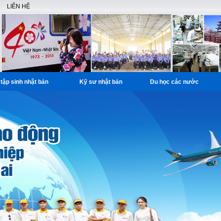
LIÊN HỆ
tập sinh nhật bản
Kỹ sư nhật bản
Du học các nước