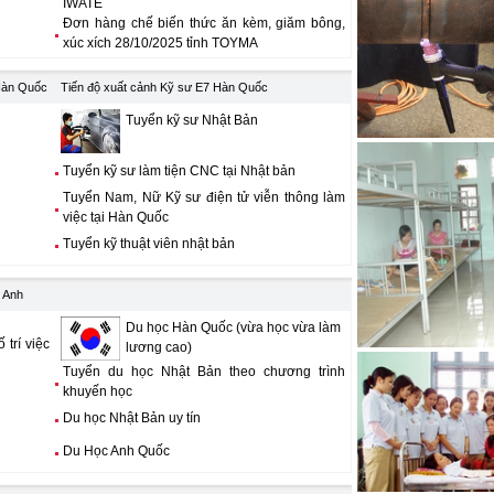
động đi Nhật Bản
IWATE
Đơn hàng chế biến thức ăn kèm, giăm bông,
Kỹ thuật viên cơ khí công
xúc xích 28/10/2025 tỉnh TOYMA
tô đi Nhật Bản
Hàn Quốc
Tiến độ xuất cảnh Kỹ sư E7 Hàn Quốc
Tuyển Thợ phun sơn đi làm 
Hàn Quốc
Tuyển kỹ sư Nhật Bản
Tuyển Chuyên gia nghề 
diện E7 Gold Card
Tuyển kỹ sư làm tiện CNC tại Nhật bản
Tuyển Nam, Nữ Kỹ sư điện tử viễn thông làm
Tuyển Kỹ sư cơ khí công
việc tại Hàn Quốc
việc tại nước ngoài
Tuyển kỹ thuật viên nhật bản
 Anh
Du học Hàn Quốc (vừa học vừa làm
trí việc
lương cao)
Tuyển du học Nhật Bản theo chương trình
khuyến học
Du học Nhật Bản uy tín
Du Học Anh Quốc