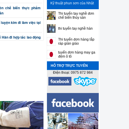
Kỹ thuật phun sơn của Nhật
iên chế biến thực phẩm
Bản
Thi tuyển tay nghề đơn
chế biến thủy sản
luyện kim đi làm việc tại
thi tuyển tay nghề hàn
 Hàn đi hợp tác lao động
Thi tuyển đơn hàng lắp
ráp giàn giáo
ên cơ khí chế tạo máy đi
tuyển đơn hàng may ga
đệm ô tô
HỖ TRỢ TRỰC TUYẾN
 (phay, bào, tiện, nguội)
Bản
Điện thoại: 0975 872 984
ắt, đột, cuốn, uốn) đi làm
 sư gia công cơ khí chính
ên thiết kế máy và khuôn
í Sơn gò hàn tân trang ô