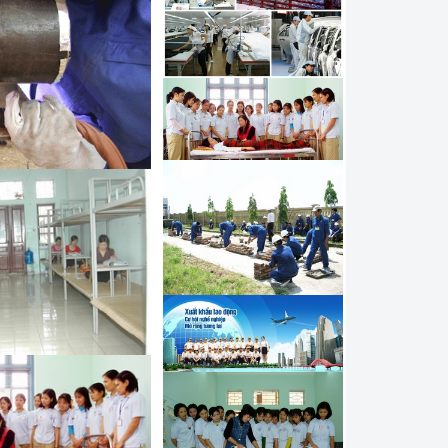
í điều khiển máy Hàn tự
khí công nghệ sửa chữa ô
 đi làm kỹ thuật viên tại
a nghề Mạ đi Hàn Quốc
í công nghệ Hàn đi làm