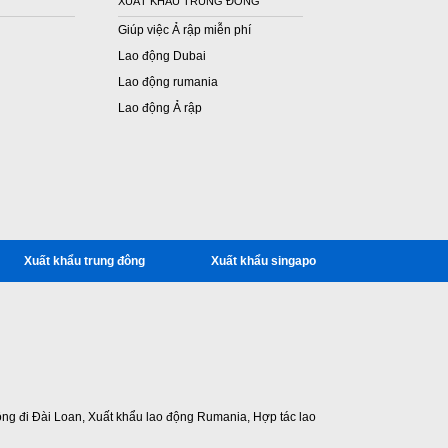
XUẤT KHẨU TRUNG ĐÔNG
Giúp việc Ả rập miễn phí
Lao động Dubai
Lao động rumania
Lao động Ả rập
Xuất khẩu trung đông
Xuất khẩu singapo
ộng đi Đài Loan
,
Xuất khẩu lao động Rumania
,
Hợp tác lao