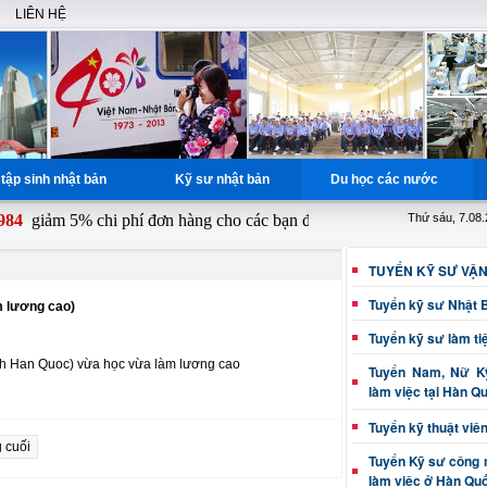
LIÊN HỆ
tập sinh nhật bản
Kỹ sư nhật bản
Du học các nước
4
giảm 5% chi phí đơn hàng cho các bạn đăng ký từ ngày 1 - 15 hàng th
Thứ sáu, 7.08
TUYỂN KỸ SƯ VẬ
Tuyển kỹ sư Nhật 
m lương cao)
Tuyển kỹ sư làm ti
h Han Quoc) vừa học vừa làm lương cao
Tuyển Nam, Nữ Kỹ
làm việc tại Hàn Q
Tuyển kỹ thuật viê
 cuối
Tuyển Kỹ sư công 
làm việc ở Hàn Qu