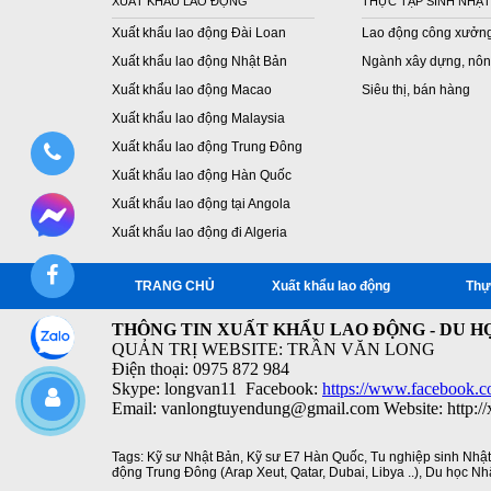
XUẤT KHẨU LAO ĐỘNG
THỰC TẬP SINH NHẬT
Xuất khẩu lao động Đài Loan
Lao động công xưởn
Xuất khẩu lao động Nhật Bản
Ngành xây dựng, nôn
Xuất khẩu lao động Macao
Siêu thị, bán hàng
Xuất khẩu lao động Malaysia
Xuất khẩu lao động Trung Đông
Xuất khẩu lao động Hàn Quốc
Xuất khẩu lao động tại Angola
Xuất khẩu lao động đi Algeria
TRANG CHỦ
Xuất khẩu lao động
Thự
THÔNG TIN XUẤT KHẨU LAO ĐỘNG - DU HỌ
QUẢN TRỊ WEBSITE: TRẦN VĂN LONG
Điện thoại: 0975 872 984
Skype: longvan11 Facebook:
https://www.facebook.c
Email: vanlongtuyendung@gmail.com Website: http:/
Tags:
Kỹ sư Nhật Bản
,
Kỹ sư E7 Hàn Quốc
,
Tu nghiệp sinh Nhậ
động Trung Đông (Arap Xeut
,
Qatar
,
Dubai
,
Libya ..)
,
Du học Nh