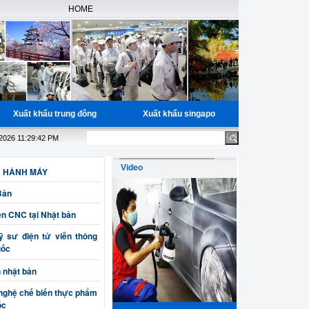
HOME
Xuất khẩu trung đông
Xuất khẩu singapo
áng, miễn phí học nguồn cho các bạn đã có đầy đủ giấy tờ, Bao trúng 
.2026 11:29:42 PM
Video
N HÀNH MÁY
Bản
ện CNC tại Nhật bản
 sư điện tử viễn thông
uốc
n nhật bản
nghệ chế biến thực phẩm
ốc