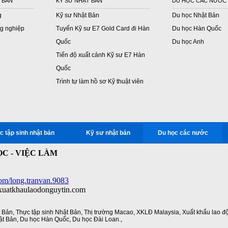
 BẢN
KỸ SƯ NHẬT BẢN
DU HỌC CÁC NƯỚC
g
Kỹ sư Nhật Bản
Du học Nhật Bản
g nghiệp
Tuyển Kỹ sư E7 Gold Card đi Hàn
Du học Hàn Quốc
Quốc
Du học Anh
Tiến độ xuất cảnh Kỹ sư E7 Hàn
Quốc
Trình tự làm hồ sơ Kỹ thuật viên
c tập sinh nhật bản
Kỹ sư nhật bản
Du học các nước
C - VIỆC LÀM
om/long.tranvan.9083
/xuatkhaulaodonguytin.com
t Bản
,
Thực tập sinh Nhật Bản
,
Thị trường Macao
,
XKLĐ Malaysia
,
Xuất khẩu lao đ
ật Bản
,
Du học Hàn Quốc
,
Du học Đài Loan.
,