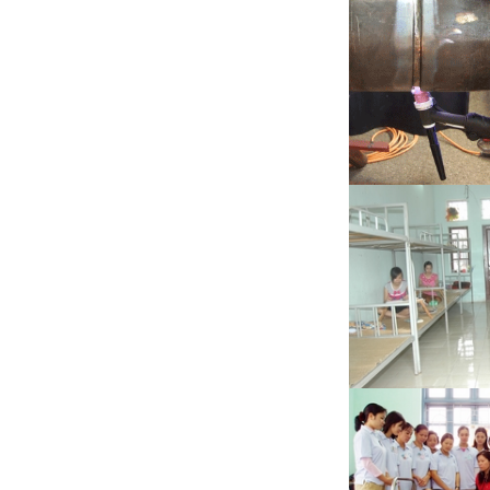
tô đi Nhật Bản
Tuyển Kỹ sư cơ kh
động đi Nhật Bản
Kỹ thuật viên cơ 
tô đi Nhật Bản
Tuyển Thợ phun sơn
Hàn Quốc
Tuyển Chuyên gi
diện E7 Gold Card
Tuyển Kỹ sư cơ kh
việc tại nước ngoài