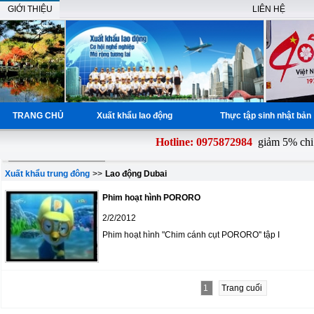
GIỚI THIỆU
LIÊN HỆ
TRANG CHỦ
Xuất khẩu lao động
Thực tập sinh nhật bả
Hotline: 0975872984
giảm 5% chi p
Xuất khẩu trung đông
>>
Lao động Dubai
Phim hoạt hình PORORO
2/2/2012
Phim hoạt hình "Chim cánh cụt PORORO'' tập I
1
Trang cuối