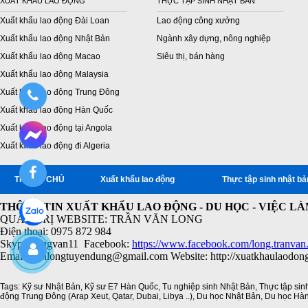
XUẤT KHẨU LAO ĐỘNG
THỰC TẬP SINH NHẬT BẢN
Xuất khẩu lao động Đài Loan
Lao động công xưởng
Xuất khẩu lao động Nhật Bản
Ngành xây dựng, nông nghiệp
Xuất khẩu lao động Macao
Siêu thị, bán hàng
Xuất khẩu lao động Malaysia
Xuất khẩu lao động Trung Đông
Xuất khẩu lao động Hàn Quốc
Xuất khẩu lao động tại Angola
Xuất khẩu lao động đi Algeria
TRANG CHỦ
Xuất khẩu lao động
Thực tập sinh nhật bả
THÔNG TIN XUẤT KHẨU LAO ĐỘNG - DU HỌC - VIỆC L
QUẢN TRỊ WEBSITE: TRẦN VĂN LONG
Điện thoại: 0975 872 984
Skype: longvan11 Facebook:
https://www.facebook.com/long.tranvan
Email: vanlongtuyendung@gmail.com Website: http://xuatkhaulaodon
Tags:
Kỹ sư Nhật Bản
,
Kỹ sư E7 Hàn Quốc
,
Tu nghiệp sinh Nhật Bản
,
Thực tập sin
động Trung Đông (Arap Xeut
,
Qatar
,
Dubai
,
Libya ..)
,
Du học Nhật Bản
,
Du học Hà