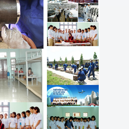
í điều khiển máy Hàn tự
khí công nghệ sửa chữa ô
 đi làm kỹ thuật viên tại
a nghề Mạ đi Hàn Quốc
í công nghệ Hàn đi làm