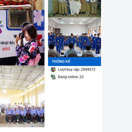
THỐNG KÊ
Lượt truy cập: 2949572
Đang online: 22