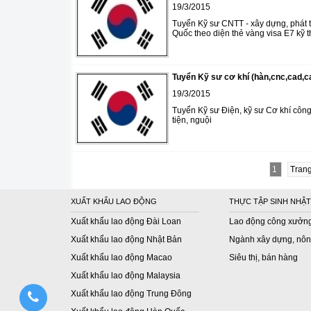
19/3/2015
Tuyển Kỹ sư CNTT - xây dựng, phát t
Quốc theo diện thẻ vàng visa E7 kỹ 
Tuyển Kỹ sư cơ khí (hàn,cnc,cad,c
19/3/2015
Tuyển Kỹ sư Điện, kỹ sư Cơ khí côn
tiện, nguội
1
Trang
XUẤT KHẨU LAO ĐỘNG
THỰC TẬP SINH NHẬT
Xuất khẩu lao động Đài Loan
Lao động công xưởn
Xuất khẩu lao động Nhật Bản
Ngành xây dựng, nôn
Xuất khẩu lao động Macao
Siêu thị, bán hàng
Xuất khẩu lao động Malaysia
Xuất khẩu lao động Trung Đông