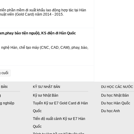
riển phần mềm đi xuất khẩu lao động hợp tác tại Hàn
thuật viên (Gold Card) năm 2014 - 2015.
am,phay bào tiện nguội), KS điện đi Hàn Quốc
g nghệ Hàn, chế tạo máy (CNC, CAD, CAM), phay, bào,
 cuối
 BẢN
KỸ SƯ NHẬT BẢN
DU HỌC CÁC NƯỚC
g
Kỹ sư Nhật Bản
Du học Nhật Bản
g nghiệp
Tuyển Kỹ sư E7 Gold Card đi Hàn
Du học Hàn Quốc
Quốc
Du học Anh
Tiến độ xuất cảnh Kỹ sư E7 Hàn
Quốc