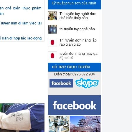
Kỹ thuật phun sơn của Nhật
iên chế biến thực phẩm
Bản
Thi tuyển tay nghề đơn
chế biến thủy sản
luyện kim đi làm việc tại
thi tuyển tay nghề hàn
 Hàn đi hợp tác lao động
Thi tuyển đơn hàng lắp
ráp giàn giáo
ên cơ khí chế tạo máy đi
tuyển đơn hàng may ga
đệm ô tô
HỖ TRỢ TRỰC TUYẾN
 (phay, bào, tiện, nguội)
Bản
Điện thoại: 0975 872 984
ắt, đột, cuốn, uốn) đi làm
 sư gia công cơ khí chính
ên thiết kế máy và khuôn
í Sơn gò hàn tân trang ô