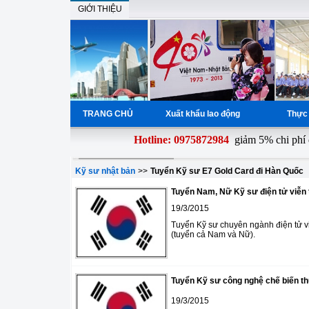
GIỚI THIỆU
TRANG CHỦ
Xuất khẩu lao động
Thực 
Hotline: 0975872984
giảm 5% chi phí đơn h
Kỹ sư nhật bản
>>
Tuyển Kỹ sư E7 Gold Card đi Hàn Quốc
Tuyển Nam, Nữ Kỹ sư điện tử viễn 
19/3/2015
Tuyển Kỹ sư chuyên ngành điện tử viễ
(tuyển cả Nam và Nữ).
Tuyển Kỹ sư công nghệ chế biến t
19/3/2015