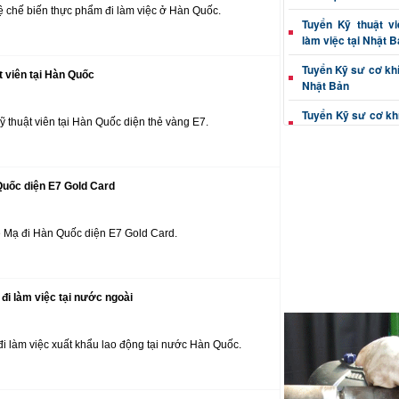
 chế biến thực phẩm đi làm việc ở Hàn Quốc.
Tuyển Kỹ thuật v
làm việc tại Nhật 
Tuyển Kỹ sư cơ khí 
t viên tại Hàn Quốc
Nhật Bản
Tuyển Kỹ sư cơ khí
 thuật viên tại Hàn Quốc diện thẻ vàng E7.
tại Nhật Bản
Tuyển Kỹ thuật vi
Nhật Bản
Quốc diện E7 Gold Card
Tuyển Kỹ sư cơ khí
làm việc tại Nhật 
ề Mạ đi Hàn Quốc diện E7 Gold Card.
Kỹ sư cơ khí (dập, c
việc Nhật Bản
Thông tin tuyển Kỹ
đi làm việc tại nước ngoài
xác đi Nhật Bản
Tuyển Kỹ thuật vi
i làm việc xuất khẩu lao động tại nước Hàn Quốc.
đúc đi Nhật Bản
Tuyển Kỹ sư cơ kh