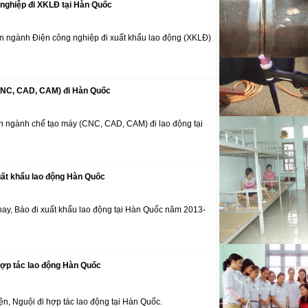
tô đi Nhật Bản
nghiệp đi XKLĐ tại Hàn Quốc
Tuyển Kỹ sư cơ kh
động đi Nhật Bản
n ngành Điện công nghiệp đi xuất khẩu lao động (XKLĐ)
Kỹ thuật viên cơ 
tô đi Nhật Bản
CNC, CAD, CAM) đi Hàn Quốc
Tuyển Thợ phun sơn
Hàn Quốc
n ngành chế tạo máy (CNC, CAD, CAM) đi lao động tại
Tuyển Chuyên gi
diện E7 Gold Card
Tuyển Kỹ sư cơ kh
uất khẩu lao động Hàn Quốc
việc tại nước ngoài
ay, Bào đi xuất khẩu lao động tại Hàn Quốc năm 2013-
hợp tác lao động Hàn Quốc
n, Nguội đi hợp tác lao động tại Hàn Quốc.