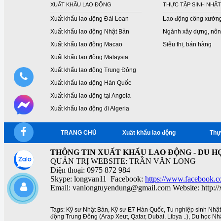
XUẤT KHẨU LAO ĐỘNG
THỰC TẬP SINH NHẬT
Xuất khẩu lao động Đài Loan
Lao động công xưởn
Xuất khẩu lao động Nhật Bản
Ngành xây dựng, nôn
Xuất khẩu lao động Macao
Siêu thị, bán hàng
Xuất khẩu lao động Malaysia
Xuất khẩu lao động Trung Đông
Xuất khẩu lao động Hàn Quốc
Xuất khẩu lao động tại Angola
Xuất khẩu lao động đi Algeria
TRANG CHỦ
Xuất khẩu lao động
Thự
THÔNG TIN XUẤT KHẨU LAO ĐỘNG - DU HỌ
QUẢN TRỊ WEBSITE: TRẦN VĂN LONG
Điện thoại: 0975 872 984
Skype: longvan11 Facebook:
https://www.facebook.c
Email: vanlongtuyendung@gmail.com Website: http:/
Tags:
Kỹ sư Nhật Bản
,
Kỹ sư E7 Hàn Quốc
,
Tu nghiệp sinh Nhậ
động Trung Đông (Arap Xeut
,
Qatar
,
Dubai
,
Libya ..)
,
Du học Nh