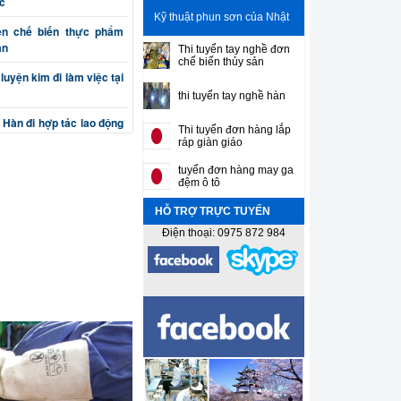
c
Kỹ thuật phun sơn của Nhật
ên chế biến thực phẩm
ản
Thi tuyển tay nghề đơn
chế biến thủy sản
luyện kim đi làm việc tại
thi tuyển tay nghề hàn
 Hàn đi hợp tác lao động
Thi tuyển đơn hàng lắp
ráp giàn giáo
n cơ khí chế tạo máy đi
tuyển đơn hàng may ga
đệm ô tô
HỖ TRỢ TRỰC TUYẾN
(phay, bào, tiện, nguội)
ản
Điện thoại: 0975 872 984
ắt, đột, cuốn, uốn) đi làm
sư gia công cơ khí chính
n thiết kế máy và khuôn
 Sơn gò hàn tân trang ô