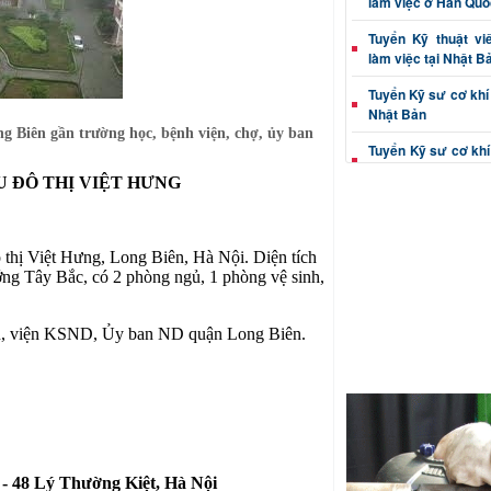
làm việc ở Hàn Quố
Tuyển Kỹ thuật vi
làm việc tại Nhật B
Tuyển Kỹ sư cơ khí 
Nhật Bản
g Biên gần trường học, bệnh viện, chợ, ủy ban
Tuyển Kỹ sư cơ khí
tại Nhật Bản
 ĐÔ THỊ VIỆT HƯNG
Tuyển Kỹ thuật viê
Nhật Bản
 thị Việt Hưng, Long Biên, Hà Nội. Diện tích
Tuyển Kỹ sư cơ khí 
g Tây Bắc, có 2 phòng ngủ, 1 phòng vệ sinh,
làm việc tại Nhật B
Kỹ sư cơ khí (dập, c
dân, viện KSND, Ủy ban ND quận Long Biên.
việc Nhật Bản
Thông tin tuyển Kỹ 
xác đi Nhật Bản
Tuyển Kỹ thuật viê
đúc đi Nhật Bản
 - 48 Lý Thường Kiệt, Hà Nội
Tuyển Kỹ sư cơ khí