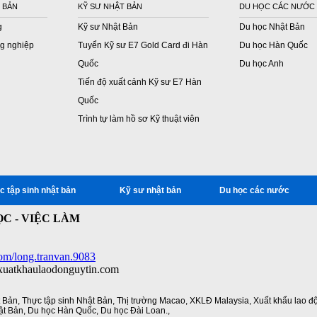
 BẢN
KỸ SƯ NHẬT BẢN
DU HỌC CÁC NƯỚC
g
Kỹ sư Nhật Bản
Du học Nhật Bản
g nghiệp
Tuyển Kỹ sư E7 Gold Card đi Hàn
Du học Hàn Quốc
Quốc
Du học Anh
Tiến độ xuất cảnh Kỹ sư E7 Hàn
Quốc
Trình tự làm hồ sơ Kỹ thuật viên
c tập sinh nhật bản
Kỹ sư nhật bản
Du học các nước
C - VIỆC LÀM
om/long.tranvan.9083
/xuatkhaulaodonguytin.com
t Bản
,
Thực tập sinh Nhật Bản
,
Thị trường Macao
,
XKLĐ Malaysia
,
Xuất khẩu lao đ
ật Bản
,
Du học Hàn Quốc
,
Du học Đài Loan.
,