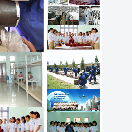
í điều khiển máy Hàn tự
hí công nghệ sửa chữa ô
đi làm kỹ thuật viên tại
 nghề Mạ đi Hàn Quốc
í công nghệ Hàn đi làm