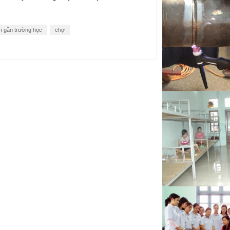
tô đi Nhật Bản
Tuyển Kỹ sư cơ kh
n gần trường học
chợ
động đi Nhật Bản
Kỹ thuật viên cơ k
tô đi Nhật Bản
Tuyển Thợ phun sơn 
Hàn Quốc
Tuyển Chuyên gia
diện E7 Gold Card
Tuyển Kỹ sư cơ kh
việc tại nước ngoài