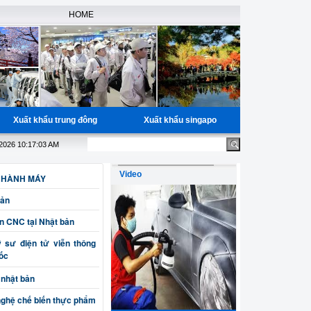
HOME
Xuất khẩu trung đông
Xuất khẩu singapo
 miễn phí học nguồn cho các bạn đã có đầy đủ giấy tờ, Bao trúng tuyể
.2026 10:17:03 AM
Video
 HÀNH MÁY
Bản
ện CNC tại Nhật bản
sư điện tử viễn thông
uốc
 nhật bản
nghệ chế biến thực phẩm