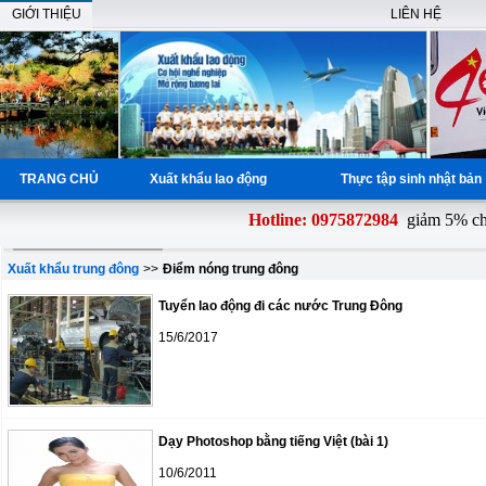
GIỚI THIỆU
LIÊN HỆ
TRANG CHỦ
Xuất khẩu lao động
Thực tập sinh nhật bả
Hotline: 0975872984
giảm 5% chi 
Xuất khẩu trung đông
>>
Điểm nóng trung đông
Tuyển lao động đi các nước Trung Đông
15/6/2017
Dạy Photoshop bằng tiếng Việt (bài 1)
10/6/2011