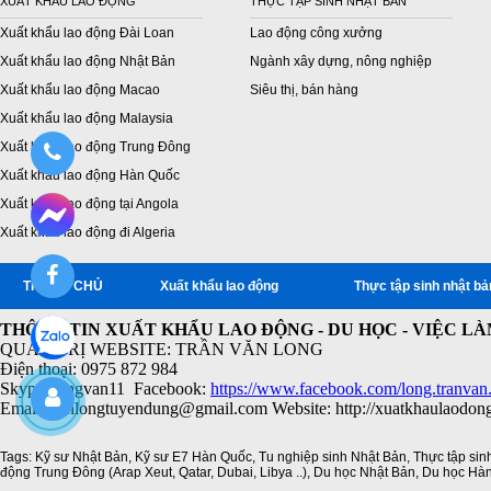
XUẤT KHẨU LAO ĐỘNG
THỰC TẬP SINH NHẬT BẢN
Xuất khẩu lao động Đài Loan
Lao động công xưởng
Xuất khẩu lao động Nhật Bản
Ngành xây dựng, nông nghiệp
Xuất khẩu lao động Macao
Siêu thị, bán hàng
Xuất khẩu lao động Malaysia
Xuất khẩu lao động Trung Đông
Xuất khẩu lao động Hàn Quốc
Xuất khẩu lao động tại Angola
Xuất khẩu lao động đi Algeria
TRANG CHỦ
Xuất khẩu lao động
Thực tập sinh nhật bả
THÔNG TIN XUẤT KHẨU LAO ĐỘNG - DU HỌC - VIỆC L
QUẢN TRỊ WEBSITE: TRẦN VĂN LONG
Điện thoại: 0975 872 984
Skype: longvan11 Facebook:
https://www.facebook.com/long.tranvan
Email: vanlongtuyendung@gmail.com Website: http://xuatkhaulaodon
Tags:
Kỹ sư Nhật Bản
,
Kỹ sư E7 Hàn Quốc
,
Tu nghiệp sinh Nhật Bản
,
Thực tập sin
động Trung Đông (Arap Xeut
,
Qatar
,
Dubai
,
Libya ..)
,
Du học Nhật Bản
,
Du học Hà