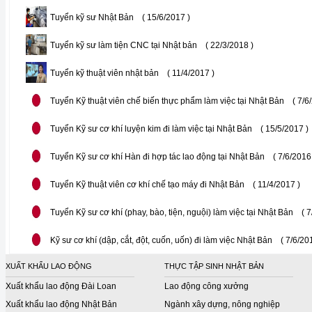
Tuyển kỹ sư Nhật Bản
( 15/6/2017 )
Tuyển kỹ sư làm tiện CNC tại Nhật bản
( 22/3/2018 )
Tuyển kỹ thuật viên nhật bản
( 11/4/2017 )
Tuyển Kỹ thuật viên chế biến thực phẩm làm việc tại Nhật Bản
( 7/6
Tuyển Kỹ sư cơ khí luyện kim đi làm việc tại Nhật Bản
( 15/5/2017 )
Tuyển Kỹ sư cơ khí Hàn đi hợp tác lao động tại Nhật Bản
( 7/6/2016
Tuyển Kỹ thuật viên cơ khí chế tạo máy đi Nhật Bản
( 11/4/2017 )
Tuyển Kỹ sư cơ khí (phay, bào, tiện, nguội) làm việc tại Nhật Bản
( 
Kỹ sư cơ khí (dập, cắt, đột, cuốn, uốn) đi làm việc Nhật Bản
( 7/6/20
XUẤT KHẨU LAO ĐỘNG
THỰC TẬP SINH NHẬT BẢN
Xuất khẩu lao động Đài Loan
Lao động công xưởng
Xuất khẩu lao động Nhật Bản
Ngành xây dựng, nông nghiệp