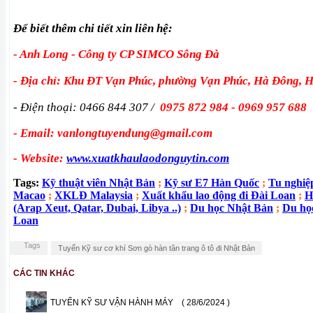
Để biết thêm chi tiết xin liên hệ:
- Anh Long - Công ty CP SIMCO Sông Đà
- Địa chỉ: Khu ĐT Vạn Phúc, phường Vạn Phúc, Hà Đông, 
- Điện thoại: 0466 844 307 /
0975 872 984 - 0969 957 688
- Email: vanlongtuyendung@gmail.com
- Website:
www.xuatkhaulaodonguytin.com
Tags:
Kỹ thuật viên Nhật Bản
;
Kỹ sư E7 Hàn Quốc
;
Tu nghiệ
Macao
;
XKLĐ Malaysia
;
Xuất khẩu lao động đi Đài Loan
;
H
(Arap Xeut, Qatar, Dubai, Libya ..)
;
Du học Nhật Bản
;
Du họ
Loan
Tags
Tuyển Kỹ sư cơ khí Sơn gò hàn tân trang ô tô đi Nhật Bản
CÁC TIN KHÁC
TUYỂN KỸ SƯ VẬN HÀNH MÁY
( 28/6/2024 )