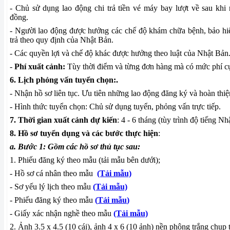
- Chủ sử dụng lao động chi trả tiền vé máy bay lượt về sau khi
đồng.
- Người lao động được hưởng các chế độ khám chữa bệnh, bảo hi
trả theo quy định của Nhật Bản.
- Các quyền lợi và chế độ khác được hưởng theo luật của Nhật Bản
-
Phí xuất cảnh:
T
ùy thời điểm và từng đơn hàng mà có mức phí cụ
6. Lịch phỏng vấn tuyển chọn:.
- Nhận hồ sơ liên tục. Ưu tiên những lao động đăng ký và hoàn thiệ
- Hình thức tuyển chọn: Chủ sử dụng tuyển, phỏng vấn trực tiếp.
7. Thời gian xuất cảnh dự kiến
: 4 - 6 tháng (tùy trình độ tiếng Nhậ
8. Hồ sơ tuyển dụng và các bước thực hiện
:
a. Bước 1: Gồm các hồ sơ thủ tục sau:
1. Phiếu đăng ký theo mẫu (tải mẫu bên dưới);
- Hồ sơ cá nhân theo mẫu
(Tải mẫu)
- Sơ yếu lý lịch theo mẫu
(Tải mẫu)
- Phiếu đăng ký theo mẫu
(
Tải mẫu
)
- Giấy xác nhận nghề theo mẫu
(Tải mẫu)
2. Ảnh 3.5 x 4.5 (10 cái), ảnh 4 x 6 (10 ảnh) nền phông trắng chụp 