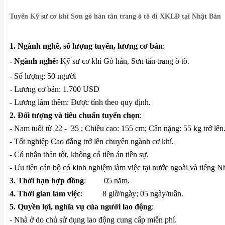
Tuyển Kỹ sư cơ khí Sơn gò hàn tân trang ô tô đi XKLĐ tại Nhật Bản
1. Ngành nghề, số lượng tuyển, lương cơ bản
:
- Ngành nghề:
Kỹ sư cơ khí Gò hàn, Sơn tân trang ô tô.
- Số lượng: 50 người
- Lương cơ bản: 1.700 USD
- Lương làm thêm: Được tính theo quy định.
2. Đối tượng và tiêu chuẩn tuyển chọn
:
- Nam tuổi từ 22 - 35 ; Chiều cao: 155 cm; Cân nặng: 55 kg trở lên
- Tốt nghiệp Cao đẳng trở lên chuyên ngành cơ khí.
- Có nhân thân tốt, không có tiền án tiền sự.
- Ưu tiên cán bộ có kinh nghiệm làm việc tại nước ngoài và tiếng Nh
3. Thời hạn hợp đồng
: 05 năm.
4. Thời gian làm việc
: 8 giờ/ngày; 05 ngày/tuần.
5. Quyền lợi, nghĩa vụ của người lao động
:
- Nhà ở do chủ sử dụng lao động cung cấp miễn phí.