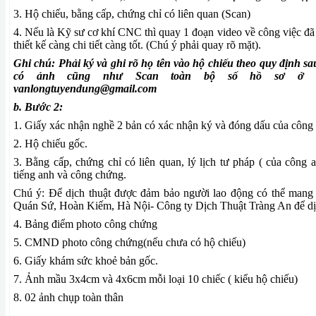
3. Hộ chiếu, bằng cấp, chứng chỉ có liên quan (Scan)
4. Nếu là Kỹ sư cơ khí CNC thì quay 1 đoạn video về công việc 
thiết kế càng chi tiết càng tốt. (Chú ý phải quay rõ mặt).
Ghi chú: Phải ký và ghi rõ họ tên vào hộ chiếu theo quy định s
có ảnh cũng như Scan toàn bộ số hồ sơ ở B
vanlongtuyendung@gmail.com
b. Bước 2:
1. Giấy xác nhận nghề 2 bản có xác nhận ký và đóng dấu của công t
2. Hộ chiếu gốc.
3. Bằng cấp, chứng chỉ có liên quan, lý lịch tư pháp ( của công a
tiếng anh và công chứng.
Chú ý: Để dịch thuật được đảm bảo người lao động có thể mang h
Quán Sứ, Hoàn Kiếm, Hà Nội- Công ty Dịch Thuật Tràng An để dị
4. Bảng điểm photo công chứng
5. CMND photo công chứng(nếu chưa có hộ chiếu)
6. Giấy khám sức khoẻ bản gốc.
7. Ảnh mầu 3x4cm và 4x6cm mỗi loại 10 chiếc ( kiểu hộ chiếu)
8. 02 ảnh chụp toàn thân