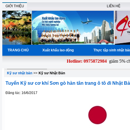
GIỚI THIỆU
LIÊN HỆ
TRANG CHỦ
Xuất khẩu lao động
Thực tập sinh nhật b
Hotline: 0975872984
giảm 5% chi 
Kỹ sư nhật bản
>>
Kỹ sư Nhật Bản
Tuyển Kỹ sư cơ khí Sơn gò hàn tân trang ô tô đi Nhật B
Đăng lúc: 16/6/2017