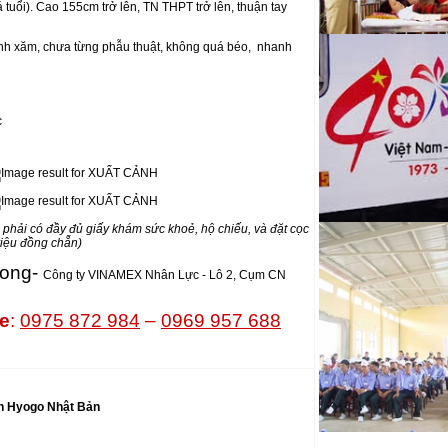
tuổi). Cao 155cm trở lên, TN THPT trở lên, thuận tay
hình xăm, chưa từng phẫu thuật, không quá béo, nhanh
c
phải có đầy đủ giấy khám sức khoẻ, hộ chiếu, và đặt cọc
riệu đồng chẵn)
ong-
Công ty VINAMEX Nhân Lực - Lô 2, Cụm CN
ội
ne
:
0975 872 984
–
0969 957 688
ỉnh Hyogo Nhật Bản