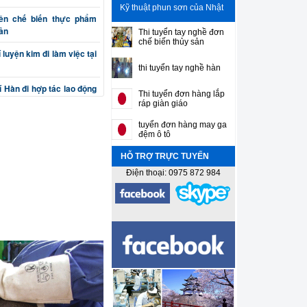
Kỹ thuật phun sơn của Nhật
iên chế biến thực phẩm
Bản
Thi tuyển tay nghề đơn
chế biến thủy sản
luyện kim đi làm việc tại
thi tuyển tay nghề hàn
 Hàn đi hợp tác lao động
Thi tuyển đơn hàng lắp
ráp giàn giáo
ên cơ khí chế tạo máy đi
tuyển đơn hàng may ga
đệm ô tô
HỖ TRỢ TRỰC TUYẾN
 (phay, bào, tiện, nguội)
Bản
Điện thoại: 0975 872 984
ắt, đột, cuốn, uốn) đi làm
 sư gia công cơ khí chính
ên thiết kế máy và khuôn
í Sơn gò hàn tân trang ô