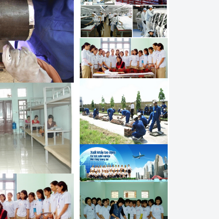
í điều khiển máy Hàn tự
khí công nghệ sửa chữa ô
 đi làm kỹ thuật viên tại
a nghề Mạ đi Hàn Quốc
í công nghệ Hàn đi làm