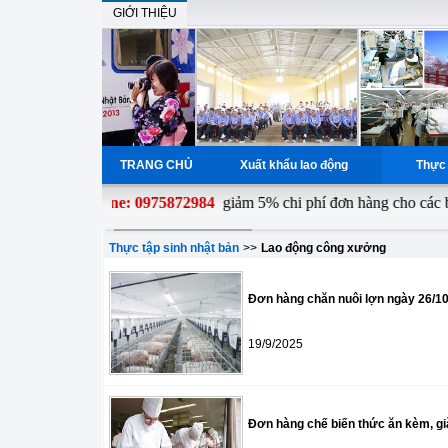
GIỚI THIỆU
TRANG CHỦ
Xuất khẩu lao động
Thực 
Hotline: 0975872984
giảm 5% chi phí đơn hàng cho các bạn đăng
Thực tập sinh nhật bản
>>
Lao động công xưởng
Đơn hàng chăn nuôi lợn ngày 26/10
19/9/2025
Đơn hàng chế biến thức ăn kèm, gi