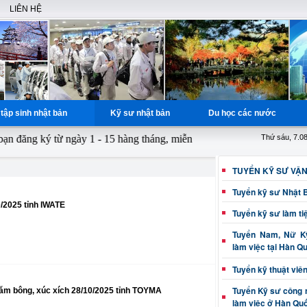
LIÊN HỆ
tập sinh nhật bản
Kỹ sư nhật bản
Du học các nước
 ký từ ngày 1 - 15 hàng tháng, miễn phí học nguồn cho các bạn đã có 
Thứ sáu, 7.0
TUYỂN KỸ SƯ VẬ
Tuyển kỹ sư Nhật 
/2025 tỉnh IWATE
Tuyển kỹ sư làm ti
Tuyển Nam, Nữ Kỹ
làm việc tại Hàn Q
Tuyển kỹ thuật viê
Tuyển Kỹ sư công 
ăm bông, xúc xích 28/10/2025 tỉnh TOYMA
làm việc ở Hàn Qu