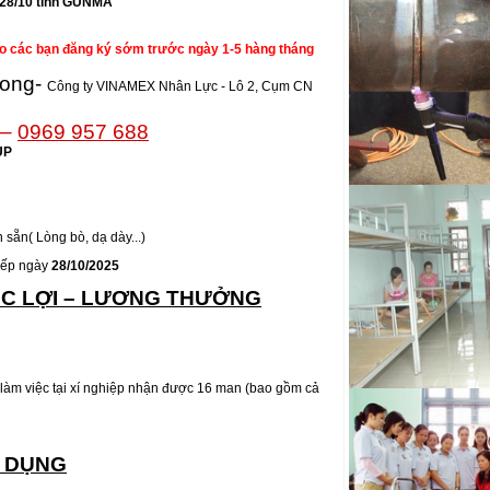
 28/10 tỉnh GUNMA
tô đi Nhật Bản
Tuyển Kỹ sư cơ kh
ho các bạn đăng ký sớm trước ngày 1-5 hàng tháng
động đi Nhật Bản
ong-
Công ty VINAMEX Nhân Lực - Lô 2, Cụm CN
Kỹ thuật viên cơ 
ội
tô đi Nhật Bản
–
0969 957 688
Tuyển Thợ phun sơn
UP
Hàn Quốc
Tuyển Chuyên gi
diện E7 Gold Card
 sẵn( Lòng bò, dạ dày...)
Tuyển Kỹ sư cơ kh
iếp ngày
28/10/2025
việc tại nước ngoài
C LỢI – LƯƠNG THƯỞNG
làm việc tại xí nghiệp nhận được 16 man (bao gồm cả
N DỤNG