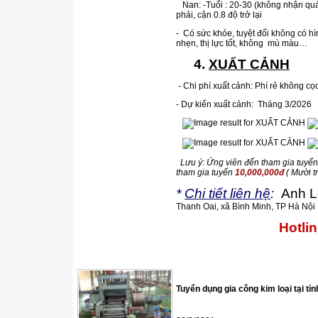
Nan: -Tuổi : 20-30 (không nhận quá 
phải, cận 0.8 độ trở lại
- Có sức khỏe, tuyệt đối không có 
nhẹn, thị lực tốt, không mù màu…
4.
XUẤT CẢNH
- Chi phí xuất cảnh: Phí rẻ không cọ
- Dự kiến xuất cảnh: Tháng 3/2026
Lưu ý: Ứng viên đến tham gia tuyển 
tham gia tuyển
10,000,000đ
( Mười t
*
Chi tiết liên hệ
:
Anh L
Thanh Oai, xã Bình Minh, TP Hà N
Hotli
Tuyển dụng gia công kim loại tại t