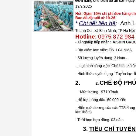
Đơn hàng chế biến đồ ăn sẵn ngày
19/9/2025
Hót: Giảm 10% chi phí đơn hàng c
Bao đỗ độ tuổi từ 19-26
*
Chi tiết liên hệ
:
Anh L
Thanh Oai, xã Bình Minh, TP Hà N
Hotline
:
0975 872 984
- Xí nghiệp tiếp nhận
:
AISHIN GRO
- Đia điểm làm việc: TỈNH GUNMA
- Số lượng tuyển dụng: 3 Nam
.
- Loại hình công việc: Chế biến đồ ăn
- Hình thức tuyển dụng: Tuyển trực t
2.
CHẾ ĐỘ PHÚ
2
.
- Mức lương: 971 Yên/h.
- Hỗ trợ tháng đầu: 60.000 Yên
- Hiện mức lương của các TTS đang 
làm thêm)
- Thời hạn hợp đồng: 03 năm
3.
TIÊU CHÍ TUYỂ