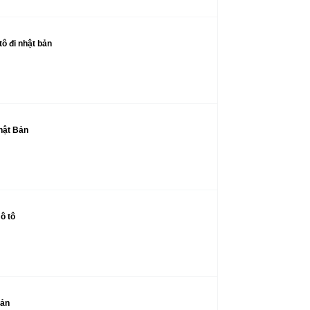
ô đi nhật bản
hật Bản
ô tô
Bản