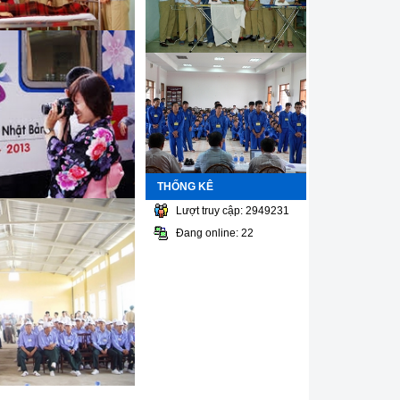
THỐNG KÊ
Lượt truy cập: 2949231
Đang online: 22