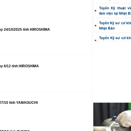
Tuyển Kỹ thuật v
làm việc tại Nhật 
Tuyển Kỹ sư cơ khí 
Nhật Bản
gày 24/10/2025 tỉnh HIROSHIMA
Tuyển Kỹ sư cơ khí
tại Nhật Bản
Tuyển Kỹ thuật vi
Nhật Bản
ày 6/12 tỉnh HIROSHIMA
Tuyển Kỹ sư cơ khí
làm việc tại Nhật 
Kỹ sư cơ khí (dập, c
việc Nhật Bản
Thông tin tuyển Kỹ
xác đi Nhật Bản
 27/10 tỉnh YAMAGUCHI
Tuyển Kỹ thuật vi
đúc đi Nhật Bản
Tuyển Kỹ sư cơ kh