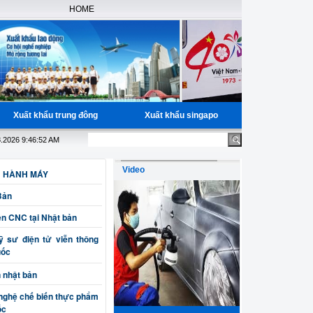
HOME
Xuất khẩu trung đông
Xuất khẩu singapo
đầy đủ giấy tờ, Bao trúng tuyển Nhật Bản trong độ tuổi từ 19-25
8.2026 9:46:52 AM
Video
N HÀNH MÁY
Bản
ện CNC tại Nhật bản
 sư điện tử viễn thông
uốc
n nhật bản
nghệ chế biến thực phẩm
ốc