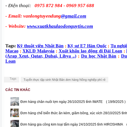
- Điện thoại:
0975 872 984 - 0969 957 688
- Email: vanlongtuyendung
@gmail.com
- Website:
www.xuatkhaulaodonguytin.com
Tags:
Kỹ thuật viên Nhật Bản
;
Kỹ sư E7 Hàn Quốc
;
Tu nghi
Macao
;
XKLĐ Malaysia
;
Xuất khẩu lao động đi Đài Loan
;
(Arap Xeut, Qatar, Dubai, Libya ..)
;
Du học Nhật Bản
;
Du
Loan
Tags
Tuyển thực tập sinh Nhật Bản đơn hàng Nông nghiệp phí rẻ
CÁC TIN KHÁC
Đơn hàng chăn nuôi lợn ngày 26/10/2025 tỉnh IWATE
( 19/9/2025 )
Đơn hàng chế biến thức ăn kèm, giăm bông, xúc xích 28/10/2025 tỉ
Đơn hàng gia công kim loại tấm ngày 24/10/2025 tỉnh HIROSHIMA