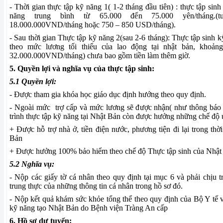
- Thời gian thực tập kỹ năng 1( 1-2 tháng đầu tiên) : thực tập sin
năng trung bình từ 65.000 đến 75.000 yên/tháng.(
18.000.000VND/tháng hoặc 750 – 850 USD/tháng).
- Sau thời gian Thực tập kỹ năng 2(sau 2-6 tháng): Thực tập sinh
theo mức lương tối thiểu của lao động tại nhật bản, khoả
32.000.000VND/tháng) chưa bao gồm tiền làm thêm giờ.
5. Quyền lợi và nghĩa vụ của thực tập sinh:
5.1 Quyền lợi:
- Được tham gia khóa học giáo dục định hướng theo quy định.
- Ngoài mức trợ cấp và mức lương sẽ được nhận( như thông báo
trình thực tập kỹ năng tại Nhật Bản còn được hưởng những chế độ 
+ Được hỗ trợ nhà ở, tiền điện nước, phương tiện đi lại trong thờ
Bản
+ Được hưởng 100% bảo hiểm theo chế độ Thực tập sinh của Nhật tr
5.2 Nghĩa vụ:
- Nộp các giấy tờ cá nhân theo quy định tại mục 6 và phải chịu t
trung thực của những thông tin cá nhân trong hồ sơ đó.
- Nộp kết quả khám sức khỏe tổng thể theo quy định của Bộ Y tế v
kỹ năng tạo Nhật Bản do Bệnh viện Tràng An cấp
6. Hồ sơ dự tuyển: