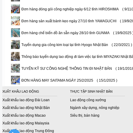
Đơn hàng đóng gói công nghiệp ngày 6/12 tỉnh HIROSHIMA
( 9/11
Đơn hàng sản xuất bánh kẹo ngày 27/10 tỉnh YAMAGUCHI
( 19/9/2
Đơn hàng chế biến đồ ăn sẵn ngày 28/10 tỉnh GUNMA
( 19/9/2025 
Tuyển dụng gia công kim loại tại tỉnh Hyogo Nhật Bản
( 22/3/2021 )
Thông báo tuyển dụng lao động đi làm việc tại tỉnh MIYAZAKI Nhật B
TUYỂN KỸ SƯ CÔNG NGHỆ THÔNG TIN ĐI NHẬT BẢN
( 19/1/2018
ĐƠN HÀNG MAY SAITAMA NGÀY 25/2/2025
( 15/1/2025 )
XUẤT KHẨU LAO ĐỘNG
THỰC TẬP SINH NHẬT BẢN
Xuất khẩu lao động Đài Loan
Lao động công xưởng
Xuất khẩu lao động Nhật Bản
Ngành xây dựng, nông nghiệp
Xuất khẩu lao động Macao
Siêu thị, bán hàng
Xuất khẩu lao động Malaysia
Xuất khẩu lao động Trung Đông