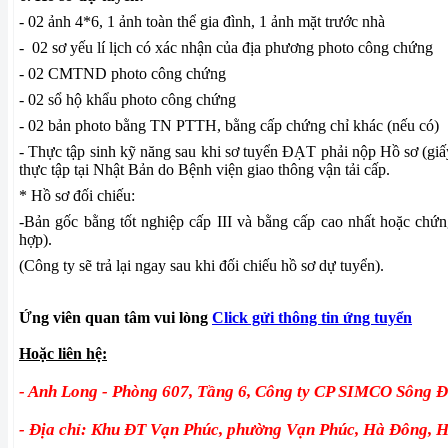
- 02 ảnh 4*6, 1 ảnh toàn thể gia đình, 1 ảnh mặt trước nhà
- 02 sơ yếu lí lịch có xác nhận của địa phương photo công chứng
- 02 CMTND photo công chứng
- 02 sổ hộ khẩu photo công chứng
- 02 bản photo bằng TN PTTH, bằng cấp chứng chỉ khác (nếu có)
- Thực tập sinh kỹ năng sau khi sơ tuyển ĐẠT phải nộp Hồ sơ (giấ
thực tập tại Nhật Bản do Bệnh viện giao thông vận tải cấp.
* Hồ sơ đối chiếu:
-Bản gốc bằng tốt nghiệp cấp III và bằng cấp cao nhất hoặc chứn
hợp).
(Công ty sẽ trả lại ngay sau khi đối chiếu hồ sơ dự tuyển).
Ứng viên quan tâm vui lòng
Click gửi thông tin ứng tuyển
Hoặc liên hệ:
- Anh Long - Ph
òng 607, Tầng 6,
Công ty CP SIMCO Sông Đ
- Địa chỉ: Khu ĐT Vạn Phúc, phường Vạn Phúc, Hà Đông, 