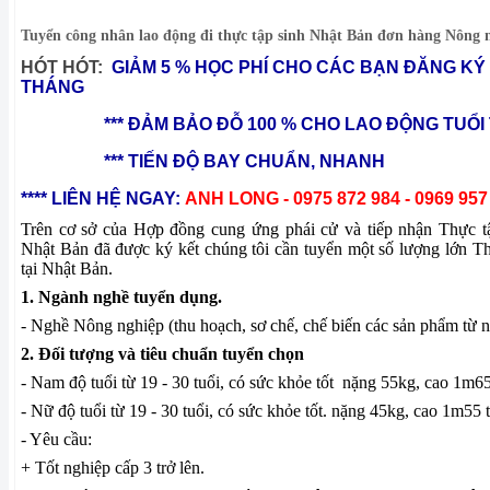
Tuyển công nhân lao động đi thực tập sinh Nhật Bản đơn hàng Nông n
H
ÓT HÓT:
GIẢM 5 % HỌC PHÍ CHO CÁC BẠN ĐĂNG KÝ
THÁNG
*** ĐẢM BẢO ĐỖ 100 % CHO LAO ĐỘNG TUỔI TỪ
*** TIẾN ĐỘ BAY CHUẨN, NHANH
**** LIÊN HỆ NGAY:
ANH LONG - 0975 872 984 - 0969 957
Trên cơ sở của Hợp đồng cung ứng phái cử và tiếp nhận Thực t
Nhật Bản đã được ký kết chúng tôi cần tuyển một số lượng lớn Th
tại Nhật Bản.
1. Ngành nghề tuyển dụng.
- Nghề Nông nghiệp (thu hoạch, sơ chế, chế biến các sản phẩm từ 
2. Đối tượng và tiêu chuẩn tuyển chọn
- Nam độ tuổi từ 19 - 30 tuổi, có sức khỏe tốt
nặng 55kg, cao 1m65 
- Nữ độ tuổi từ 19 - 30 tuổi, có sức khỏe tốt. nặng 45kg, cao 1m55 t
- Yêu cầu:
+ Tốt nghiệp cấp 3 trở lên.