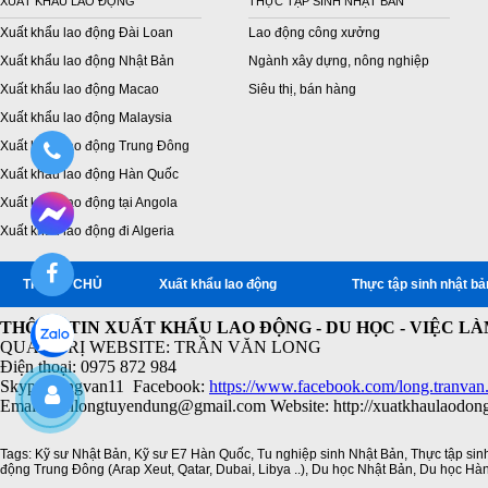
XUẤT KHẨU LAO ĐỘNG
THỰC TẬP SINH NHẬT BẢN
Xuất khẩu lao động Đài Loan
Lao động công xưởng
Xuất khẩu lao động Nhật Bản
Ngành xây dựng, nông nghiệp
Xuất khẩu lao động Macao
Siêu thị, bán hàng
Xuất khẩu lao động Malaysia
Xuất khẩu lao động Trung Đông
Xuất khẩu lao động Hàn Quốc
Xuất khẩu lao động tại Angola
Xuất khẩu lao động đi Algeria
TRANG CHỦ
Xuất khẩu lao động
Thực tập sinh nhật bả
THÔNG TIN XUẤT KHẨU LAO ĐỘNG - DU HỌC - VIỆC L
QUẢN TRỊ WEBSITE: TRẦN VĂN LONG
Điện thoại: 0975 872 984
Skype: longvan11 Facebook:
https://www.facebook.com/long.tranvan
Email: vanlongtuyendung@gmail.com Website: http://xuatkhaulaodon
Tags:
Kỹ sư Nhật Bản
,
Kỹ sư E7 Hàn Quốc
,
Tu nghiệp sinh Nhật Bản
,
Thực tập sin
động Trung Đông (Arap Xeut
,
Qatar
,
Dubai
,
Libya ..)
,
Du học Nhật Bản
,
Du học Hà