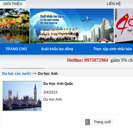
GIỚI THIỆU
LIÊN HỆ
TRANG CHỦ
Xuất khẩu lao động
Thực tập sinh nhật bả
Hotline: 0975872984
giảm 5% chi 
Du học các nước
>>
Du học Anh
Du Học Anh Quốc
3/4/2015
Du học Anh
1
Trang cuối