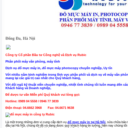
Đống Đa, Hà Nội
Công ty Cổ phần Đầu tư Công nghệ và Dịch vụ Rubic
Phân phối máy văn phòng, máy tính
Dịch vụ đổ mực máy in, đổ mực máy photocopy chuyên nghiệp, Uy tín
Với nhiều năm kinh nghiệm trong lĩnh vực phân phối và dịch vụ về máy văn phòn
mang lại các giá trị cao nhất cho Quý khách hàng,
Với đội ngũ kỹ thuật viên chuyên nghiệp, nhiệt tình chúng tôi luôn mang đến các
Khách hàng và Doanh nghiệp,
Để được tư vấn Miễn phí Quý khách vui lòng gọi:
Hotline: 0989 04 5558 / 0946 77 3839
Điện thoại: 04.6662 3968 Fax: 04.6671 9638
Là một trong những đơn vị cung cấp dịch vụ
đổ mực máy in tại Hà Nội
, sửa chữa bảo 
đầu tại Hà Nội, chúng tôi đã và đang được quý khách hàng tin tưởng, hiện nay chúng tô