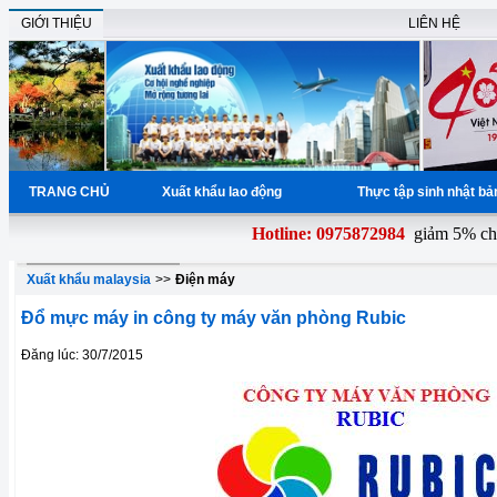
GIỚI THIỆU
LIÊN HỆ
TRANG CHỦ
Xuất khẩu lao động
Thực tập sinh nhật b
Hotline: 0975872984
giảm 5% chi p
Xuất khẩu malaysia
>>
Điện máy
Đổ mực máy in công ty máy văn phòng Rubic
Đăng lúc: 30/7/2015