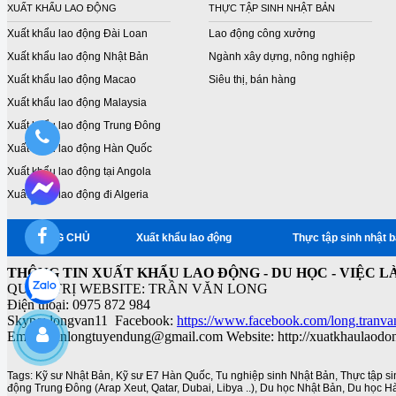
XUẤT KHẨU LAO ĐỘNG
THỰC TẬP SINH NHẬT BẢN
Xuất khẩu lao động Đài Loan
Lao động công xưởng
Xuất khẩu lao động Nhật Bản
Ngành xây dựng, nông nghiệp
Xuất khẩu lao động Macao
Siêu thị, bán hàng
Xuất khẩu lao động Malaysia
Xuất khẩu lao động Trung Đông
Xuất khẩu lao động Hàn Quốc
Xuất khẩu lao động tại Angola
Xuất khẩu lao động đi Algeria
TRANG CHỦ
Xuất khẩu lao động
Thực tập sinh nhật 
THÔNG TIN XUẤT KHẨU LAO ĐỘNG - DU HỌC - VIỆC L
QUẢN TRỊ WEBSITE: TRẦN VĂN LONG
Điện thoại: 0975 872 984
Skype: longvan11 Facebook:
https://www.facebook.com/long.tranva
Email: vanlongtuyendung@gmail.com Website: http://xuatkhaulaodo
Tags:
Kỹ sư Nhật Bản
,
Kỹ sư E7 Hàn Quốc
,
Tu nghiệp sinh Nhật Bản
,
Thực tập s
động Trung Đông (Arap Xeut
,
Qatar
,
Dubai
,
Libya ..)
,
Du học Nhật Bản
,
Du học H