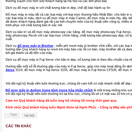
thường xuyên cho hơn 500 Khách hàng tại Hà Nội và các tỉnh phía Bắc
Dịch vụ đổ mực máy in với chất lượng bản in đẹp, chế độ bảo hành uy tín
Đổ mực máy in màu tất cả các loại máy với loại mực thương hiệu Nhật Bản cho bản in sắ
các loại máy in màu, dịch vụ đổ mực máy in màu Canon, đổ mực máy in màu Hp, đặc biế
đã được khách hàng đánh giá rất cao bởi chuyên môn của kỹ thuật viên công ty, nhiều 
trinh phục với chất lượng bản in sắc nét
Dịch vụ bảo trì và đổ mực máy photocopy các hãng: đổ mực máy photocopy Fuji Xero
máy photocopy Ricoh với các loại mực chính hãng, chất lượng bản photocopy đẹp, số lư
xuất.
Dịch vụ
đổ mực máy in Brother
, miễn phí reset máy in brother vĩnh viễn, với các loại
hướng dẫn Quý khách hàng tự reset khi máy báo các lỗi cơ bản, máy brother đã và đa
bởi giá thành và độ bền của máy
Dịch vụ đổ mực máy in Fuji Xerox cho bản in đẹp, số lượng bản in theo tiêu chuẩn của n
Hướng dẫn một số lỗi thường gặp của máy in Fuji Xerox, giúp cho máy hoạt động ổn địn
Xerox
3124, đổ mực máy in fuji Xerox 3155, đổ mực máy in Fuji Xerox CP105, đổ mực
Với đội ngũ kỹ thuật viên luôn thường trực, chúng tôi cam kết có mặt nhanh nhất để đ
Đổ mực máy in đường trung kính trung hòa nhân chính
là một trong những khu vực
với đội ngũ kỹ thuật viên luôn thường trú tại khu vực, chúng tôi sẽ có mặt sau 20 khi 
Cảm ơn Quý khách hàng đã luôn ủng hộ chúng tôi trong thời gian qua
Kính chúc Quý khách hàng luôn Mạnh khỏe và Hạnh Phúc – Công ty Máy văn ph
Tags
Hà Nội
CÁC TIN KHÁC