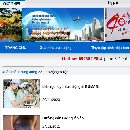
GIỚI THIỆU
LIÊN HỆ
TRANG CHỦ
Xuất khẩu lao động
Thực tập sinh nhật bả
Hotline: 0975872984
giảm 5% chi phí
Xuất khẩu trung đông
>>
Lao động Ả rập
Liên tục tuyển lao động đi RUMANI
30/11/2023
Hướng dẫn GẤP quần áo
24/12/2011