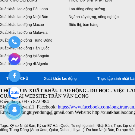
XUẤT KHẨU LAO ĐỘNG
THỰC TẬP SINH NHẬT BẢN
Xuất khẩu lao động Đài Loan
Lao động công xưởng
Xuất khẩu lao động Nhật Bản
Ngành xây dựng, nông nghiệp
Xuất khẩu lao động Macao
Siêu thị, bán hàng
Xuất khẩu lao động Malaysia
Xuất khẩu lao động Trung Đông
Xuất khẩu lao động Hàn Quốc
Xuất khẩu lao động tại Angola
Xuất khẩu lao động đi Algeria
TRANG CHỦ
Xuất khẩu lao động
Thực tập sinh nhật bả
THÔNG TIN XUẤT KHẨU LAO ĐỘNG - DU HỌC - VIỆC L
QUẢN TRỊ WEBSITE: TRẦN VĂN LONG
Điện thoại: 0975 872 984
Skype: longvan11 Facebook:
https://www.facebook.com/long.tranvan
Email: vanlongtuyendung@gmail.com Website: http://xuatkhaulaodon
Tags:
Kỹ sư Nhật Bản
,
Kỹ sư E7 Hàn Quốc
,
Tu nghiệp sinh Nhật Bản
,
Thực tập sin
động Trung Đông (Arap Xeut
,
Qatar
,
Dubai
,
Libya ..)
,
Du học Nhật Bản
,
Du học Hà