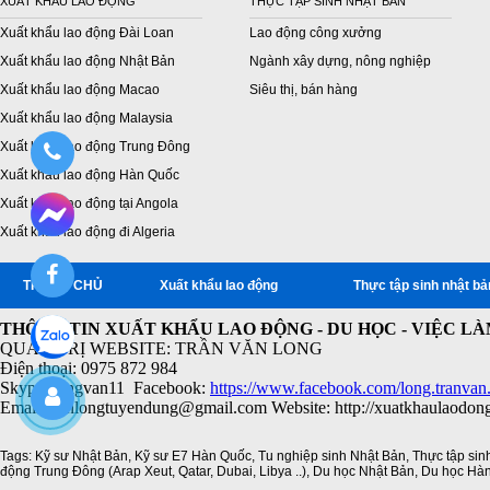
XUẤT KHẨU LAO ĐỘNG
THỰC TẬP SINH NHẬT BẢN
Xuất khẩu lao động Đài Loan
Lao động công xưởng
Xuất khẩu lao động Nhật Bản
Ngành xây dựng, nông nghiệp
Xuất khẩu lao động Macao
Siêu thị, bán hàng
Xuất khẩu lao động Malaysia
Xuất khẩu lao động Trung Đông
Xuất khẩu lao động Hàn Quốc
Xuất khẩu lao động tại Angola
Xuất khẩu lao động đi Algeria
TRANG CHỦ
Xuất khẩu lao động
Thực tập sinh nhật bả
THÔNG TIN XUẤT KHẨU LAO ĐỘNG - DU HỌC - VIỆC L
QUẢN TRỊ WEBSITE: TRẦN VĂN LONG
Điện thoại: 0975 872 984
Skype: longvan11 Facebook:
https://www.facebook.com/long.tranvan
Email: vanlongtuyendung@gmail.com Website: http://xuatkhaulaodon
Tags:
Kỹ sư Nhật Bản
,
Kỹ sư E7 Hàn Quốc
,
Tu nghiệp sinh Nhật Bản
,
Thực tập sin
động Trung Đông (Arap Xeut
,
Qatar
,
Dubai
,
Libya ..)
,
Du học Nhật Bản
,
Du học Hà