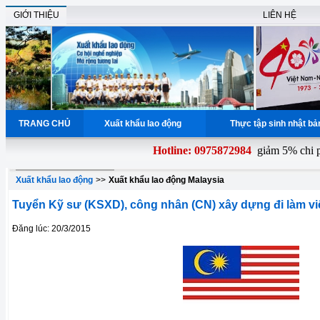
GIỚI THIỆU
LIÊN HỆ
TRANG CHỦ
Xuất khẩu lao động
Thực tập sinh nhật b
Hotline: 0975872984
giảm 5% chi phí
Xuất khẩu lao động
>>
Xuất khẩu lao động Malaysia
Tuyển Kỹ sư (KSXD), công nhân (CN) xây dựng đi làm việ
Đăng lúc: 20/3/2015