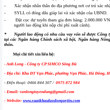
-
Xác nhận nhân thân do địa phương nơi cư trú xác nh
-
SYLL có đóng dấu giáp lai và xác nhận của UBND.
-
Đặt cọc dự tuyển tham gia đơn hàng: 2.000.000 VNĐ
người lao động khi nộp chi phí xuất cảnh).
*
Người lao động có nhu cầu vay vốn sẽ được Công ty
tại các Ngân hàng Chính sách xã hội, Ngân hàng Nông
thôn.
Mọi chi tiết xin liên hệ:
- Anh Long - Công ty CP SIMCO Sông Đà
- Địa chỉ: Khu ĐT Vạn Phúc, phường Vạn Phúc, Hà Đông, H
- Điện thoại: 0466 844 307 /
0975 872 984
- Email: vanlongtuyendung@gmail.com
- Website:
www.xuatkhaulaodonguytin.com