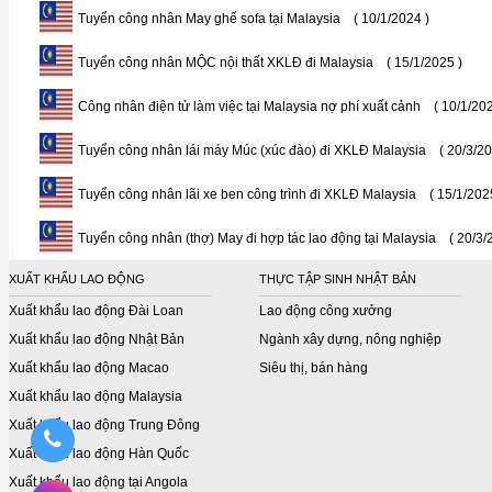
Tuyển công nhân May ghế sofa tại Malaysia
( 10/1/2024 )
Tuyển công nhân MỘC nội thất XKLĐ đi Malaysia
( 15/1/2025 )
Công nhân điện tử làm việc tại Malaysia nợ phí xuất cảnh
( 10/1/20
Tuyển công nhân lái máy Múc (xúc đào) đi XKLĐ Malaysia
( 20/3/20
Tuyển công nhân lãi xe ben công trình đi XKLĐ Malaysia
( 15/1/202
Tuyển công nhân (thợ) May đi hợp tác lao động tại Malaysia
( 20/3/
XUẤT KHẨU LAO ĐỘNG
THỰC TẬP SINH NHẬT BẢN
Xuất khẩu lao động Đài Loan
Lao động công xưởng
Xuất khẩu lao động Nhật Bản
Ngành xây dựng, nông nghiệp
Xuất khẩu lao động Macao
Siêu thị, bán hàng
Xuất khẩu lao động Malaysia
Xuất khẩu lao động Trung Đông
Xuất khẩu lao động Hàn Quốc
Xuất khẩu lao động tại Angola