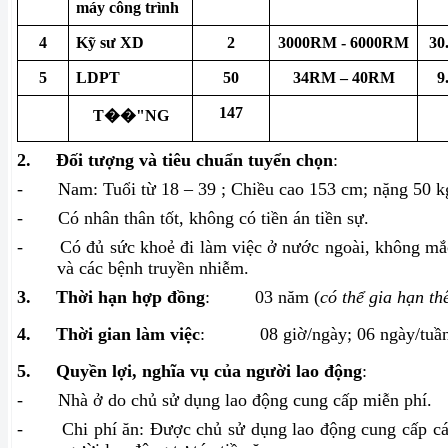
máy công trình
4
Kỹ sư XD
2
3000RM - 6000RM
30
5
LDPT
50
34RM – 40RM
9
147
T��"NG
2.
Đối tượng và tiêu chuẩn tuyển chọn
:
-
Nam: Tuổi từ 18 – 39 ; Chiều cao 153 cm; nặng 50 kg
-
Có nhân thân tốt, không có tiền án tiền sự.
-
Có đủ sức khoẻ đi làm việc ở nước ngoài, không m
và các bệnh truyền nhiễm.
3.
Thời hạn hợp đồng
:
03 năm (
có thể gia hạn t
4.
Thời gian làm việc
:
08 giờ/ngày; 06 ngày/tuầ
5.
Quyền lợi, nghĩa vụ của người lao động
:
-
Nhà ở do chủ sử dụng lao động cung cấp miễn phí.
-
Chi phí ăn: Được chủ sử dụng lao động cung cấp các 