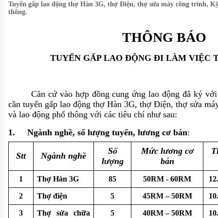
Tuyển gấp lao động thợ Hàn 3G, thợ Điện, thợ sửa máy công trình, Kỹ
thông.
THÔNG BÁO
TUYỂN GẤP LAO ĐỘNG ĐI LÀM VIỆC 
Căn cứ vào hợp đồng cung ứng lao động đã ký với 
cần tuyển gấp lao động thợ Hàn 3G, thợ Điện, thợ sửa má
và lao động phổ thông với các tiêu chí như sau:
1.
Ngành nghề, số lượng tuyển, lương cơ bản
:
Số
Mức lương cơ
T
Stt
Ngành nghề
lượng
bản
1
Thợ Hàn 3G
85
50RM - 60RM
12
2
Thợ điện
5
45RM – 50RM
10
3
Thợ sửa chữa
5
40RM – 50RM
10