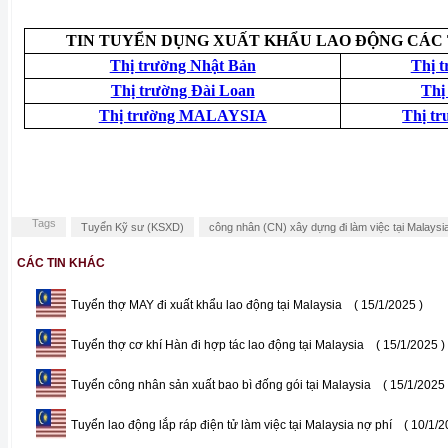
TIN TUYỂN DỤNG XUẤT KHẨU LAO ĐỘNG CÁC
Thị trường Nhật Bản
Thị 
Thị trường Đài Loan
Thị
Thị trường MALAYSIA
Thị tr
Tags
Tuyển Kỹ sư (KSXD)
công nhân (CN) xây dựng đi làm việc tại Malaysi
CÁC TIN KHÁC
Tuyển thợ MAY đi xuất khẩu lao động tại Malaysia
( 15/1/2025 )
Tuyển thợ cơ khí Hàn đi hợp tác lao động tại Malaysia
( 15/1/2025 )
Tuyển công nhân sản xuất bao bì đống gói tại Malaysia
( 15/1/2025 
Tuyển lao động lắp ráp điện tử làm việc tại Malaysia nợ phí
( 10/1/2