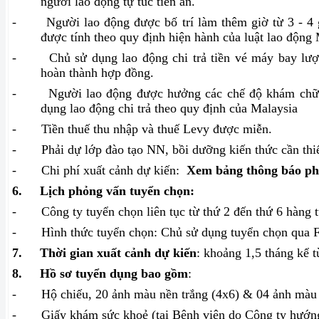
người lao động tự túc tiền ăn.
-
Người lao động được bố trí làm thêm giờ từ 3 - 4 
được tính theo quy định hiện hành của luật lao động 
-
Chủ sử dụng lao động chi trả tiền vé máy bay lượ
hoàn thành hợp đồng.
-
Người lao động được hưởng các chế độ khám chữ
dụng lao động chi trả theo quy định của Malaysia
-
Tiền thuế thu nhập và thuế Levy được miễn.
-
Phải dự lớp đào tạo NN, bồi dưỡng kiến thức cần thiế
-
Chi phí xuất cảnh dự kiến:
Xem bảng thông báo phí
6.
Lịch phỏng vấn tuyển chọn:
-
Công ty tuyển chọn liên tục từ thứ 2 đến thứ 6 hàng 
-
Hình thức tuyển chọn: Chủ sử dụng tuyển chọn qua 
7.
Thời gian xuất cảnh dự kiến
: khoảng 1,5 tháng kể 
8.
Hồ sơ tuyển dụng bao gồm
:
-
Hộ chiếu, 20 ảnh màu nền trắng (4x6) & 04 ảnh màu 
-
Giấy khám sức khoẻ (tại Bệnh viện do Công ty hướn