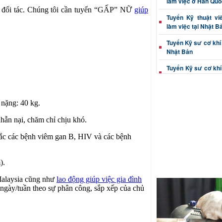
làm việc ở Hàn Quố
i đối tác. Chúng tôi cần tuyển “GẤP” NỮ
giúp
Tuyển Kỹ thuật vi
làm việc tại Nhật B
Tuyển Kỹ sư cơ khí 
Nhật Bản
Tuyển Kỹ sư cơ khí
tại Nhật Bản
Tuyển Kỹ thuật viê
Nhật Bản
nặng: 40 kg.
Tuyển Kỹ sư cơ khí 
 nhẫn nại, chăm chỉ chịu khó.
làm việc tại Nhật B
mắc các bệnh viêm gan B, HIV và các bệnh
Kỹ sư cơ khí (dập, c
việc Nhật Bản
).
Thông tin tuyển Kỹ 
xác đi Nhật Bản
 Malaysia cũng như
lao động giúp việc gia đình
 ngày/tuần theo sự phân công, sắp xếp của chủ
Tuyển Kỹ thuật viê
đúc đi Nhật Bản
Tuyển Kỹ sư cơ khí