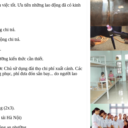
tô đi Nhật Bản
việc tốt. Ưu tiên những lao động đã có kinh
Tuyển Kỹ sư cơ kh
động đi Nhật Bản
Kỹ thuật viên cơ k
 chi trả.
tô đi Nhật Bản
ng chi trả.
Tuyển Thợ phun sơn 
Hàn Quốc
.
Tuyển Chuyên gia
ỡng kiến thức cần thiết.
diện E7 Gold Card
ợc Chủ sử dụng đài thọ chi phí xuất cảnh. Các
Tuyển Kỹ sư cơ kh
 phục, phí đưa đón sân bay... do người lao
việc tại nước ngoài
g (2x3).
 tải Hà Nội)
Công an phường.