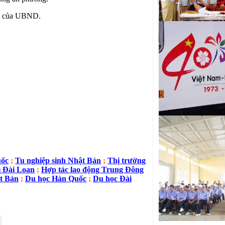
hận của UBND.
uốc
;
Tu nghiệp sinh Nhật Bản
;
Thị trường
i Đài Loan
;
Hợp tác lao động Trung Đông
t Bản
;
Du học Hàn Quốc
;
Du học Đài