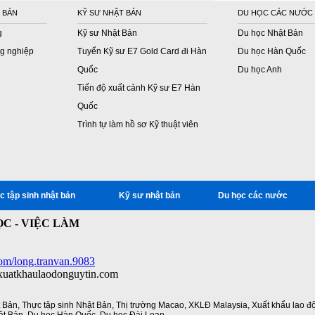
 BẢN
KỸ SƯ NHẬT BẢN
DU HỌC CÁC NƯỚC
g
Kỹ sư Nhật Bản
Du học Nhật Bản
g nghiệp
Tuyển Kỹ sư E7 Gold Card đi Hàn
Du học Hàn Quốc
Quốc
Du học Anh
Tiến độ xuất cảnh Kỹ sư E7 Hàn
Quốc
Trình tự làm hồ sơ Kỹ thuật viên
c tập sinh nhật bản
Kỹ sư nhật bản
Du học các nước
C - VIỆC LÀM
om/long.tranvan.9083
/xuatkhaulaodonguytin.com
t Bản
,
Thực tập sinh Nhật Bản
,
Thị trường Macao
,
XKLĐ Malaysia
,
Xuất khẩu lao đ