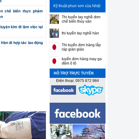
c
Kỹ thuật phun sơn của Nhật
ên chế biến thực phẩm
ản
Thi tuyển tay nghề đơn
chế biến thủy sản
luyện kim đi làm việc tại
thi tuyển tay nghề hàn
 Hàn đi hợp tác lao động
Thi tuyển đơn hàng lắp
ráp giàn giáo
n cơ khí chế tạo máy đi
tuyển đơn hàng may ga
đệm ô tô
HỖ TRỢ TRỰC TUYẾN
(phay, bào, tiện, nguội)
ản
Điện thoại: 0975 872 984
ắt, đột, cuốn, uốn) đi làm
sư gia công cơ khí chính
n thiết kế máy và khuôn
 Sơn gò hàn tân trang ô