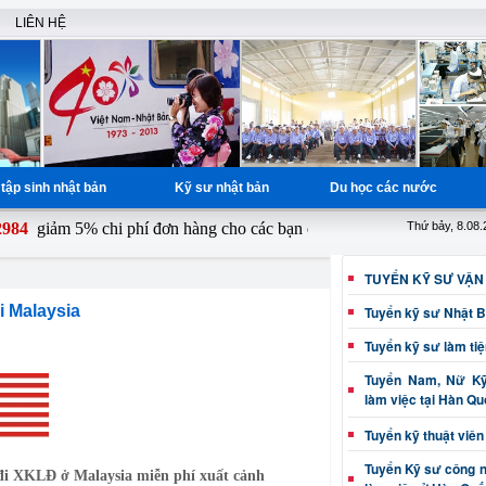
LIÊN HỆ
tập sinh nhật bản
Kỹ sư nhật bản
Du học các nước
4
giảm 5% chi phí đơn hàng cho các bạn đăng ký từ ngày 1 - 15 hàng th
Thứ bảy, 8.08
TUYỂN KỸ SƯ VẬN
i Malaysia
Tuyển kỹ sư Nhật 
Tuyển kỹ sư làm ti
Tuyển Nam, Nữ Kỹ 
làm việc tại Hàn Q
Tuyển kỹ thuật viên
Tuyển Kỹ sư công 
 đi XKLĐ ở Malaysia miễn phí xuất cảnh