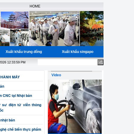
HOME
Xuất khẩu trung đông
Xuất khẩu singapo
áng, miễn phí học nguồn cho các bạn đã có đầy đủ giấy tờ, Bao trúng 
.2026 12:33:59 PM
Video
 HÀNH MÁY
Bản
ện CNC tại Nhật bản
sư điện tử viễn thông
uốc
 nhật bản
nghệ chế biến thực phẩm