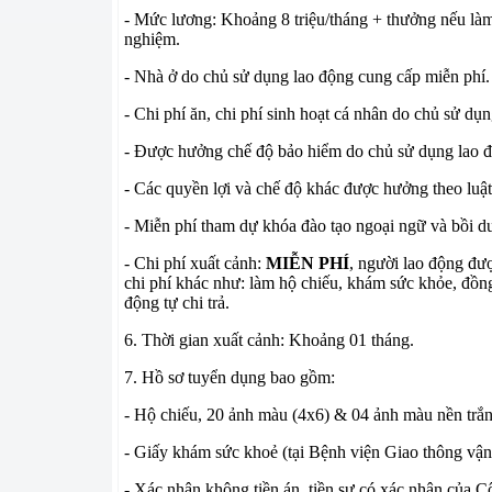
- Mức lương: Khoảng 8 triệu/tháng + thưởng nếu làm 
nghiệm.
- Nhà ở do chủ sử dụng lao động cung cấp miễn phí.
- Chi phí ăn, chi phí sinh hoạt cá nhân do chủ sử dụng
- Được hưởng chế độ bảo hiểm do chủ sử dụng lao độ
- Các quyền lợi và chế độ khác được hưởng theo luật
- Miễn phí tham dự khóa đào tạo ngoại ngữ và bồi dư
- Chi phí xuất cảnh:
MIỄN PHÍ
, người lao động đư
chi phí khác như: làm hộ chiếu, khám sức khỏe, đồng
động tự chi trả.
6. Thời gian xuất cảnh: Khoảng 01 tháng.
7. Hồ sơ tuyển dụng bao gồm:
- Hộ chiếu, 20 ảnh màu (4x6) & 04 ảnh màu nền trắn
- Giấy khám sức khoẻ (tại Bệnh viện Giao thông vận
- Xác nhận không tiền án, tiền sự có xác nhận của 