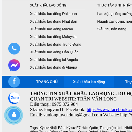
XUẤT KHẨU LAO ĐỘNG
THỰC TẬP SINH NHẬT
Xuất khẩu lao động Đài Loan
Lao động công xưởn
Xuất khẩu lao động Nhật Bản
Ngành xây dựng, nôn
Xuất khẩu lao động Macao
Siêu thị, bán hàng
Xuất khẩu lao động Malaysia
Xuất khẩu lao động Trung Đông
Xuất khẩu lao động Hàn Quốc
Xuất khẩu lao động tại Angola
Xuất khẩu lao động đi Algeria
TRANG CHỦ
Xuất khẩu lao động
Thự
THÔNG TIN XUẤT KHẨU LAO ĐỘNG - DU HỌ
QUẢN TRỊ WEBSITE: TRẦN VĂN LONG
Điện thoại: 0975 872 984
Skype: longvan11 Facebook:
https://www.facebook.c
Email: vanlongtuyendung@gmail.com Website: http:/
Tags:
Kỹ sư Nhật Bản
,
Kỹ sư E7 Hàn Quốc
,
Tu nghiệp sinh Nhậ