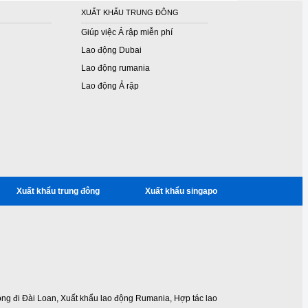
XUẤT KHẨU TRUNG ĐÔNG
Giúp việc Ả rập miễn phí
Lao động Dubai
Lao động rumania
Lao động Ả rập
Xuất khẩu trung đông
Xuất khẩu singapo
ộng đi Đài Loan
,
Xuất khẩu lao động Rumania
,
Hợp tác lao