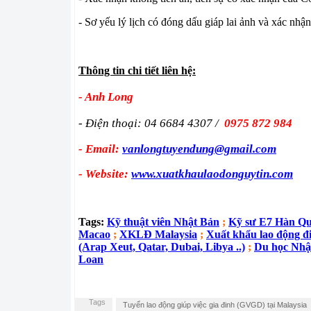
- Sơ yếu lý lịch có đóng dấu giáp lai ảnh và xác n
Thông tin chi tiết liên hệ:
- Anh Long
- Điện thoại: 04 6684 4307 /
0975 872 984
- Email:
vanlongtuyendung@gmail.com
- Website:
www.xuatkhaulaodonguytin.com
Tags:
Kỹ thuật viên Nhật Bản
;
Kỹ sư E7 Hàn Q
Macao
;
XKLĐ Malaysia
;
Xuất khẩu lao động đ
(Arap Xeut, Qatar, Dubai, Libya ..)
;
Du học Nhậ
Loan
Tags
Tuyển lao động giúp việc gia đinh (GVGD) tại Malaysia