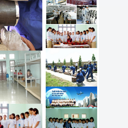
í điều khiển máy Hàn tự
hí công nghệ sửa chữa ô
đi làm kỹ thuật viên tại
 nghề Mạ đi Hàn Quốc
í công nghệ Hàn đi làm