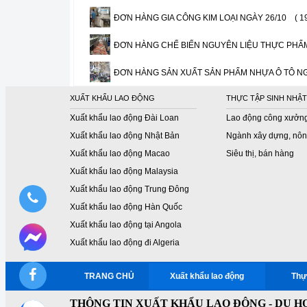
ĐƠN HÀNG GIA CÔNG KIM LOẠI NGÀY 26/10
( 1
ĐƠN HÀNG CHẾ BIẾN NGUYÊN LIỆU THỰC PHẨM
ĐƠN HÀNG SẢN XUẤT SẢN PHẨM NHỰA Ô TÔ NG
XUẤT KHẨU LAO ĐỘNG
THỰC TẬP SINH NHẬT
Xuất khẩu lao động Đài Loan
Lao động công xưởn
Xuất khẩu lao động Nhật Bản
Ngành xây dựng, nôn
Xuất khẩu lao động Macao
Siêu thị, bán hàng
Xuất khẩu lao động Malaysia
Xuất khẩu lao động Trung Đông
Xuất khẩu lao động Hàn Quốc
Xuất khẩu lao động tại Angola
Xuất khẩu lao động đi Algeria
TRANG CHỦ
Xuất khẩu lao động
Thự
THÔNG TIN XUẤT KHẨU LAO ĐỘNG - DU HỌ