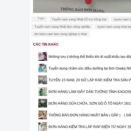
Tags
Tuyển nam sang Nhật hỗ trợ trồng trọt
tuyen nam s
Tuyển nam sang Nhật làm nông nghiệp
tuyen nam sang nhat l
tim kiem nam lam nong nghiep o nhat
CÁC TIN KHÁC
Những lưu ý không thể thiếu khi đi xuất khẩu lao 
Tuyển dụng chăm sóc điều dưỡng tại tỉnh Osaka N
TUYỂN 15 NAM, 20 NỮ LẮP RÁP, KIỂM TRA SẢN P
ĐƠN HÀNG LÀM GIẤY DÁN TƯỜNG TỈNH KAGOSH
ĐƠN HÀNG SỬA CHỮA, SƠN GÒ Ô TÔ NGÀY 26/1
THÔNG BÁO ĐƠN HÀNG NHẬT BẢN ( GẤP )
( 5/
ĐƠN HÀNG KIỂM TRA LẮP RÁP ĐIỆN TỬ NGÀY 26