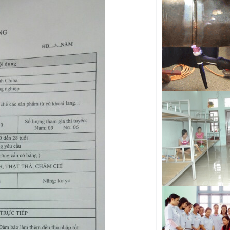
tô đi Nhật Bản
Tuyển Kỹ sư cơ kh
động đi Nhật Bản
Kỹ thuật viên cơ k
tô đi Nhật Bản
Tuyển Thợ phun sơn 
Hàn Quốc
Tuyển Chuyên gia
diện E7 Gold Card
Tuyển Kỹ sư cơ kh
việc tại nước ngoài