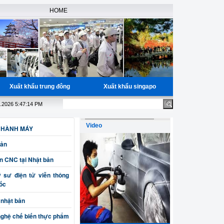
HOME
Xuất khẩu trung đông
Xuất khẩu singapo
 miễn phí học nguồn cho các bạn đã có đầy đủ giấy tờ, Bao trúng tuyể
8.2026 5:47:14 PM
Video
 HÀNH MÁY
Bản
ện CNC tại Nhật bản
sư điện tử viễn thông
uốc
 nhật bản
nghệ chế biến thực phẩm