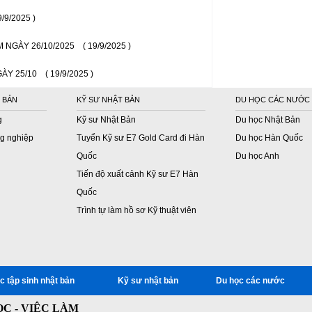
9/9/2025 )
 NGÀY 26/10/2025
( 19/9/2025 )
ÀY 25/10
( 19/9/2025 )
 BẢN
KỸ SƯ NHẬT BẢN
DU HỌC CÁC NƯỚC
g
Kỹ sư Nhật Bản
Du học Nhật Bản
g nghiệp
Tuyển Kỹ sư E7 Gold Card đi Hàn
Du học Hàn Quốc
Quốc
Du học Anh
Tiến độ xuất cảnh Kỹ sư E7 Hàn
Quốc
Trình tự làm hồ sơ Kỹ thuật viên
c tập sinh nhật bản
Kỹ sư nhật bản
Du học các nước
C - VIỆC LÀM