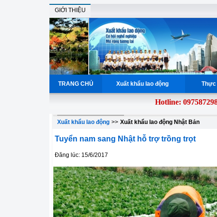
GIỚI THIỆU
TRANG CHỦ
Xuất khẩu lao động
Thực 
Hotline: 0975872984
giả
Xuất khẩu lao động
>>
Xuất khẩu lao động Nhật Bản
Tuyển nam sang Nhật hỗ trợ trồng trọt
Đăng lúc: 15/6/2017