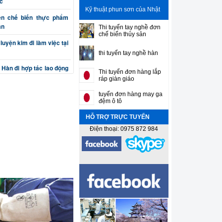
c
Kỹ thuật phun sơn của Nhật
ên chế biến thực phẩm
ản
Thi tuyển tay nghề đơn
chế biến thủy sản
luyện kim đi làm việc tại
thi tuyển tay nghề hàn
 Hàn đi hợp tác lao động
Thi tuyển đơn hàng lắp
ráp giàn giáo
n cơ khí chế tạo máy đi
tuyển đơn hàng may ga
đệm ô tô
HỖ TRỢ TRỰC TUYẾN
(phay, bào, tiện, nguội)
ản
Điện thoại: 0975 872 984
ắt, đột, cuốn, uốn) đi làm
sư gia công cơ khí chính
n thiết kế máy và khuôn
 Sơn gò hàn tân trang ô