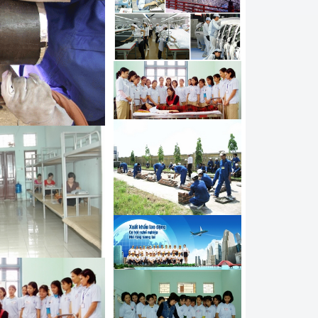
í điều khiển máy Hàn tự
hí công nghệ sửa chữa ô
đi làm kỹ thuật viên tại
 nghề Mạ đi Hàn Quốc
í công nghệ Hàn đi làm