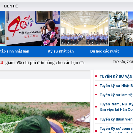
LIÊN HỆ
tập sinh nhật bản
Kỹ sư nhật bản
Du học các nước
m 5% chi phí đơn hàng cho các bạn đăng ký từ ngày 1 - 15 hàng tháng,
Thứ sáu, 7.0
TUYỂN KỸ SƯ VẬN
Tuyển kỹ sư Nhật 
Tuyển kỹ sư làm ti
Tuyển Nam, Nữ Kỹ 
làm việc tại Hàn Q
Tuyển kỹ thuật viên
Tuyển Kỹ sư công 