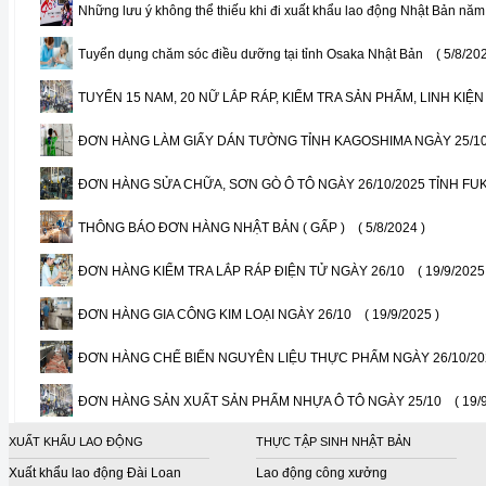
Những lưu ý không thể thiếu khi đi xuất khẩu lao động Nhật Bản nă
Tuyển dụng chăm sóc điều dưỡng tại tỉnh Osaka Nhật Bản
( 5/8/20
TUYỂN 15 NAM, 20 NỮ LẮP RÁP, KIỂM TRA SẢN PHẨM, LINH KIỆN 
ĐƠN HÀNG LÀM GIẤY DÁN TƯỜNG TỈNH KAGOSHIMA NGÀY 25/1
ĐƠN HÀNG SỬA CHỮA, SƠN GÒ Ô TÔ NGÀY 26/10/2025 TỈNH F
THÔNG BÁO ĐƠN HÀNG NHẬT BẢN ( GẤP )
( 5/8/2024 )
ĐƠN HÀNG KIỂM TRA LẮP RÁP ĐIỆN TỬ NGÀY 26/10
( 19/9/2025
ĐƠN HÀNG GIA CÔNG KIM LOẠI NGÀY 26/10
( 19/9/2025 )
ĐƠN HÀNG CHẾ BIẾN NGUYÊN LIỆU THỰC PHẨM NGÀY 26/10/20
ĐƠN HÀNG SẢN XUẤT SẢN PHẨM NHỰA Ô TÔ NGÀY 25/10
( 19/
XUẤT KHẨU LAO ĐỘNG
THỰC TẬP SINH NHẬT BẢN
Xuất khẩu lao động Đài Loan
Lao động công xưởng