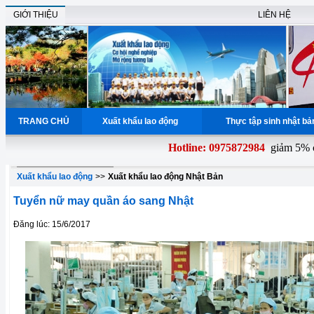
GIỚI THIỆU
LIÊN HỆ
TRANG CHỦ
Xuất khẩu lao động
Thực tập sinh nhật b
Hotline: 0975872984
giảm 5% chi 
Xuất khẩu lao động
>>
Xuất khẩu lao động Nhật Bản
Tuyển nữ may quần áo sang Nhật
Đăng lúc: 15/6/2017