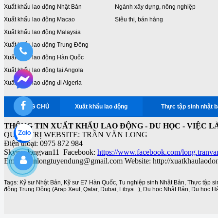
Xuất khẩu lao động Nhật Bản
Ngành xây dựng, nông nghiệp
Xuất khẩu lao động Macao
Siêu thị, bán hàng
Xuất khẩu lao động Malaysia
Xuất khẩu lao động Trung Đông
Xuất khẩu lao động Hàn Quốc
Xuất khẩu lao động tại Angola
Xuất khẩu lao động đi Algeria
TRANG CHỦ
Xuất khẩu lao động
Thực tập sinh nhật 
THÔNG TIN XUẤT KHẨU LAO ĐỘNG - DU HỌC - VIỆC L
QUẢN TRỊ WEBSITE: TRẦN VĂN LONG
Điện thoại: 0975 872 984
Skype: longvan11 Facebook:
https://www.facebook.com/long.tranva
Email: vanlongtuyendung@gmail.com Website: http://xuatkhaulaodo
Tags:
Kỹ sư Nhật Bản
,
Kỹ sư E7 Hàn Quốc
,
Tu nghiệp sinh Nhật Bản
,
Thực tập s
động Trung Đông (Arap Xeut
,
Qatar
,
Dubai
,
Libya ..)
,
Du học Nhật Bản
,
Du học H