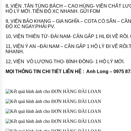
8, VIỆN .TÂN TÙNG BÁCH – CAO HÙNG- VIỆN CHẤT L
HỘ LÝ MỚI .TIẾN ĐỘ XC NHANH. GỬI FOM
9, VIỆN BẢO KHANG – GIA NGHĨA – COTA CÓ SẴN – CẦN 
ĐỘ XC NGAY.PHẢI PV.
10, VIỆN THIÊN TỪ- ĐÀI NAM- CẦN GẤP 1 HL ĐI VỀ RỒI.
11, VIỆN Ý AN –ĐÀI NAM – CẦN GẤP 1 HỘ LÝ ĐI VỀ RỒ
NHANH.
12, VIỆN VÔ LƯỢNG THỌ- BÌNH ĐÔNG- 1 HỘ LÝ MỚI.
MỌI THÔNG TIN CHI TIẾT LIÊN HỆ : Anh Long – 0975 872