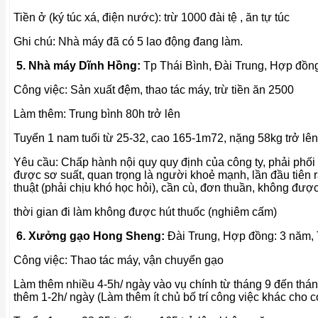
Tiền ở (ký túc xá, điện nước): trừ 1000 đài tệ , ăn tự túc
Ghi chú: Nhà máy đã có 5 lao động đang làm.
5. Nhà máy Dĩnh Hồng:
Tp Thái Bình, Đài Trung,
Hợp đồng
Công việc: Sản xuất đệm, thao tác máy,
trừ tiền ăn 2500
Làm thêm: Trung bình 80h trở lên
Tuyển 1 nam tuổi từ 25-32, cao 165-1m72, nặng 58kg trở lê
Yêu cầu: Chấp hành nội quy quy định của công ty, phải phối
được sơ suất, quan trọng là người khoẻ mạnh, lần đầu tiên r
thuật (phải chịu khó học hỏi), cần cù, đơn thuần, không đượ
thời gian đi làm không được hút thuốc (nghiêm cấm)
6. Xưởng gạo Hong Sheng:
Đài Trung,
Hợp đồng: 3 năm,
Công việc: Thao tác máy, vận chuyển gạo
Làm thêm nhiều 4-5h/ ngày vào vụ chính từ tháng 9 đến thán
thêm 1-2h/ ngày (Làm thêm ít chủ bố trí công việc khác cho c