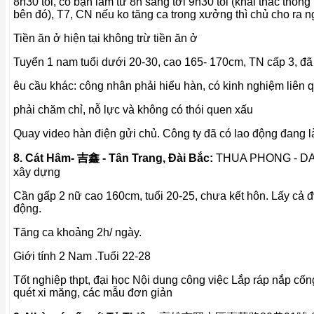
8h30 tối, có bạn làm từ 8h sáng tới 9h30 tối (khai thác thông 
bên đó), T7, CN nếu ko tăng ca trong xưởng thì chủ cho ra n
Tiền ăn ở hiện tại không trừ tiền ăn ở
Tuyển 1 nam tuổi dưới 20-30, cao 165- 170cm, TN cấp 3, đã
êu cầu khác: công nhân phải hiểu hàn, có kinh nghiệm liên
phải chăm chỉ, nỗ lực và không có thói quen xấu
Quay video hàn điện gửi chủ. Công ty đã có lao động đang l
8. Cát Hâm- 吉鑫 - Tân Trang, Đài Bắc:
THUA PHONG - DA
xây dựng
Cần gấp 2 nữ cao 160cm, tuổi 20-25, chưa kết hôn. Lấy cả 
động.
Tăng ca khoảng 2h/ ngày.
Giới tính 2 Nam .
Tuổi 22-28
Tốt nghiệp thpt, đại học Nội dung công việc Lắp ráp nắp cố
quét xi măng, các mẫu đơn giản