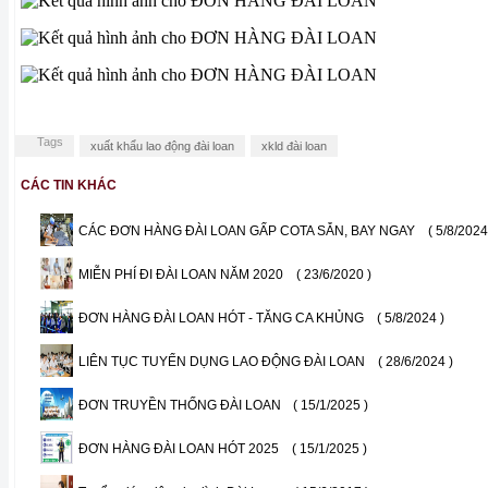
Tags
xuất khẩu lao động đài loan
xkld đài loan
CÁC TIN KHÁC
CÁC ĐƠN HÀNG ĐÀI LOAN GẤP COTA SẴN, BAY NGAY
( 5/8/2024
MIỄN PHÍ ĐI ĐÀI LOAN NĂM 2020
( 23/6/2020 )
ĐƠN HÀNG ĐÀI LOAN HÓT - TĂNG CA KHỦNG
( 5/8/2024 )
LIÊN TỤC TUYỂN DỤNG LAO ĐỘNG ĐÀI LOAN
( 28/6/2024 )
ĐƠN TRUYỀN THỐNG ĐÀI LOAN
( 15/1/2025 )
ĐƠN HÀNG ĐÀI LOAN HÓT 2025
( 15/1/2025 )