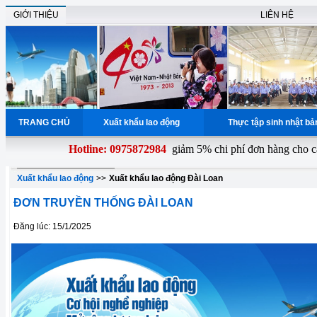
GIỚI THIỆU
LIÊN HỆ
TRANG CHỦ
Xuất khẩu lao động
Thực tập sinh nhật b
Hotline: 0975872984
giảm 5% chi phí đơn hàng cho các 
Xuất khẩu lao động
>>
Xuất khẩu lao động Đài Loan
ĐƠN TRUYỀN THỐNG ĐÀI LOAN
Đăng lúc: 15/1/2025