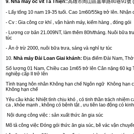
9. Nhà máy ốc vít Tả Thiện:
:高雄市岡山區嘉華路80巷91號 (Cươ
- Lấy tổng 10 nam 19-35 tuổi. Cao 1m60/55kg trở lên. Nhận c
- Cv : Gia công cơ khí , vận hành máy, kiểm hàng , đóng gói
- Lương cơ bản 21.009NT, làm thêm 80h/tháng. Nuôi bữa trưa
túc
- Ăn ở trừ 2000, nuôi bữa trưa, sáng và nghỉ tự túc
10.
Nhà máy Đài Loan Giai khánh:
Địa điểm Đài Nam,
Thờ
Số lượng 01 Nam,
Chiều cao 1m65 trở lên Cân nặng 60 kg
nghiệp cấp II trở lên
Tình trạng hôn nhân Không hạn chế Ngôn ngữ Không hạn 
Không hạn chế
Yêu cầu khác Nhiệt tình chịu khó , có tinh thần trách nhiệm 
ca , khỏe mạnh , không có bệnh tật , ưu tiên lao động có kin
Nội dung công việc : sản xuất thức ăn gia súc
Mô tả công việc Đóng gói thức ăn gia súc, bê vác vận chuy