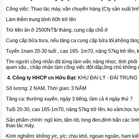
Công việc: Thao tác máy, vận chuyển hàng (Cty sản xuất linh
Làm thêm trung bình 60h trở lên
Trừ tiền ăn ở 2500NT$/ tháng, cung cấp chỗ ở
Cung cấp bữa trưa, nếu tăng ca cung cấp bữa tối,không tăng 
Tuyển 1nam 20-30 tuổi , cao 165- 1m70, nặng 57kg trở lên,
Tìm người công nhân đã từng làm việc nặng nhọc, tính phối h
quen xấu , chấp nhận làm công việc đột dập,ông chủ không
4. Công ty HHCP cn Hữu Đạt:
KHU ĐẠI LÝ - ĐÀI TRUNG
Số lượng: 2 NAM,
Thời gian: 3 NĂM
Tăng ca: thường xuyên, ngày 3 tiếng, làm cả 4 ngày thứ 7
Tuổi 20-30, cao 165-1m70, nặng 57kg trở lên, ko xăm.
học lự
Sản phẩm chính: ngũ kim, tấm lót, long đen,đinh bắn các linh 
thao tác máy.
Kinh nghiệm: không y/c,
y/c: chịu khó, ngoan ngoãn, ham kiế