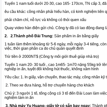
Tuyển 1 nam tuổi dưới 20-30, cao 165- 170cm, TN cấp 3, đã
êu cầu khác: công nhân phải hiểu hàn, có kinh nghiệm liên
phải chăm chỉ, nỗ lực và không có thói quen xấu
Quay video hàn điện gửi chủ. Công ty đã có lao động đang l
2. 2.
Thành phố Đài Trung:
Sản phẩm in ấn bằng giấy
1 tuần làm thêm khoảng từ 5-6 ngày, mỗi ngày 3-4 tiếng, còn
việc, thời gian phân ca do chủ quản quyết định
Trừ tiền ở 2000NT$ (Công ty môi giới thuê giúp nhà trọ)
Tuyển 1 nam 20- 30 tuổi , cao 1m65- 1m70 nặng 55kg trở lên
nghiệp in ấn, tuyệt đối không hút thuốc, không xăm hình
Yêu cầu: 1. In giấy, vận chuyển, thao tác máy, công nhân kỹ t
2. Theo xe đưa hàng, hỗ trợ chuyển hàng cho khách
Chú ý: 3 người 1 tổ, tổng cộng có 3 tổ đến Đài Loan làm việc
nghiệm làm in ấn
3. Nhà máy Yu Huang- giấy tờ có sẵn bay ngay:
Thành p