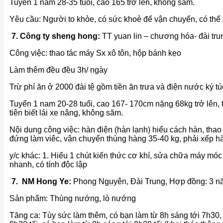
Tuyển 1 nam 28-35 tuổi, cao 165 trở lên, không săm.
Yêu cầu: Người to khỏe, có sức khoẻ để vận chuyển, có thể c
7. Công ty sheng hong:
TT yuan lin – chương hóa- đài tru
Công việc: thao tác máy Sx xô tôn, hộp bánh kẹo
Làm thêm đều đều 3h/ ngày
Trừ phí ăn ở 2000 đài tệ gồm tiền ăn trưa và điện nước ký tú
Tuyển 1 nam 20-28 tuổi, cao 167- 170cm nặng 68kg trở lên, t
tiên biết lái xe nâng, không săm.
Nội dung công việc: hàn điện (hàn lạnh) hiểu cách hàn, thao
đứng làm viêc, vận chuyển thùng hàng 35-40 kg, phải xếp hà
y/c khác: 1. Hiểu 1 chút kiến thức cơ khí, sửa chữa máy móc 
nhanh, có tính độc lập
7. NM Hong Ye:
Phong Nguyên, Đài Trung,
Hợp đồng: 3 n
Sản phẩm: Thùng nướng, lò nướng
Tăng ca: Tùy sức làm thêm, có bạn làm từ 8h sáng tới 7h30,