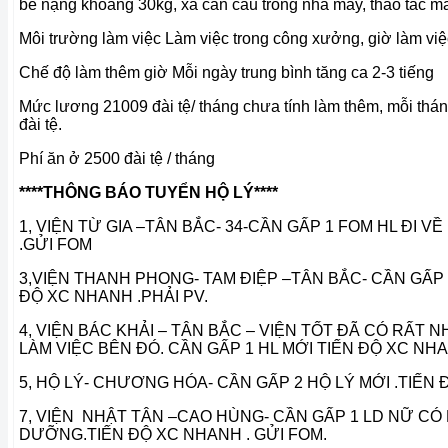
bê nặng khoảng 30kg, xa cần cẩu trong nhà máy, thao tác má
Môi trường làm việc Làm việc trong công xưởng, giờ làm việc
Chế độ làm thêm giờ Mỗi ngày trung bình tăng ca 2-3 tiếng
Mức lương 21009 đài tệ/ tháng chưa tính làm thêm, mỗi thán
đài tệ.
Phí ăn ở 2500 đài tệ / tháng
****THÔNG BÁO TUYỂN HỘ LÝ****
1, VIỆN TỪ GIA –TÂN BẮC- 34-CẦN GẤP 1 FOM HL ĐI V
.GỬI FOM
3,VIỆN THANH PHONG- TAM ĐIỆP –TÂN BẮC- CẦN GẤP 1
ĐỘ XC NHANH .PHẢI PV.
4, VIỆN BÁC KHẢI – TÂN BẮC – VIỆN TỐT ĐÃ CÓ RẤT 
LÀM VIỆC BÊN ĐÓ. CẦN GẤP 1 HL MỚI TIẾN ĐỘ XC NHA
5, HỘ LÝ- CHƯƠNG HÓA- CẦN GẤP 2 HỘ LÝ MỚI .TIẾN
7, VIỆN NHẬT TÂN –CAO HÙNG- CẦN GẤP 1 LD NỮ CÓ
DƯỠNG.TIẾN ĐỘ XC NHANH . GỬI FOM.