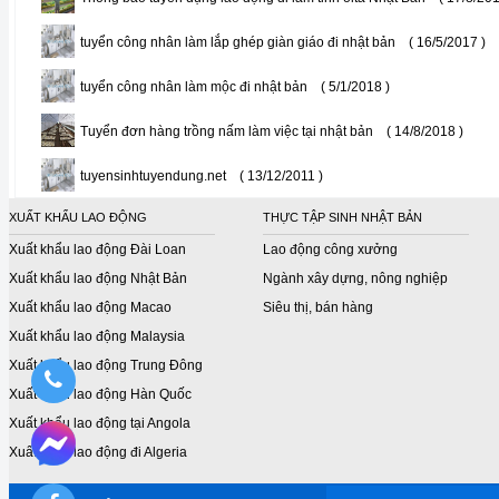
tuyển công nhân làm lắp ghép giàn giáo đi nhật bản
( 16/5/2017 )
tuyển công nhân làm mộc đi nhật bản
( 5/1/2018 )
Tuyển đơn hàng trồng nấm làm việc tại nhật bản
( 14/8/2018 )
tuyensinhtuyendung.net
( 13/12/2011 )
XUẤT KHẨU LAO ĐỘNG
THỰC TẬP SINH NHẬT BẢN
Xuất khẩu lao động Đài Loan
Lao động công xưởng
Xuất khẩu lao động Nhật Bản
Ngành xây dựng, nông nghiệp
Xuất khẩu lao động Macao
Siêu thị, bán hàng
Xuất khẩu lao động Malaysia
Xuất khẩu lao động Trung Đông
Xuất khẩu lao động Hàn Quốc
Xuất khẩu lao động tại Angola
Xuất khẩu lao động đi Algeria