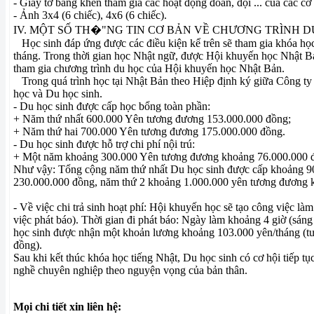
- Giấy tờ bằng khen tham gia các hoạt động đoàn, đội ... của các cơ
- Ảnh 3x4 (6 chiếc), 4x6 (6 chiếc).
IV. MỘT SỐ TH�"NG TIN CƠ BẢN VỀ CHƯƠNG TRÌNH D
Học sinh đáp ứng được các điều kiện kể trên sẽ tham gia khóa học
tháng. Trong thời gian học Nhật ngữ, được Hội khuyến học Nhật B
tham gia chương trình du học của Hội khuyến học Nhật Bản
Trong quá trình học tại Nhật Bản theo Hiệp định ký giữa Công 
học và Du học sinh.
- Du học sinh được cấp học bổng toàn phần:
+ Năm thứ nhất 600.000 Yên tương đương 153.000.000 đồn
+ Năm thứ hai 700.000 Yên tương đương 175.000.000 đồng
- Du học sinh được hỗ trợ chi phí nội trú:
+ Một năm khoảng 300.000 Yên tương đương khoảng 76.000
Như vậy: Tổng cộng năm thứ nhất Du học sinh được cấp khoảng 9
230.000.000 đồng, năm thứ 2 khoảng 1.000.000 yên tương đương 
- Về việc chi trả sinh hoạt phí: Hội khuyến học sẽ tạo công việc l
việc phát báo). Thời gian đi phát báo: Ngày làm khoảng 4 giờ (sán
học sinh được nhận một khoản lương khoảng 103.000 yên/tháng (
đồng).
Sau khi kết thúc khóa học tiếng Nhật, Du học sinh có cơ hội tiếp tụ
nghề chuyên nghiệp theo nguyện vọng của bản thân.
Mọi chi tiết xin liên hệ: