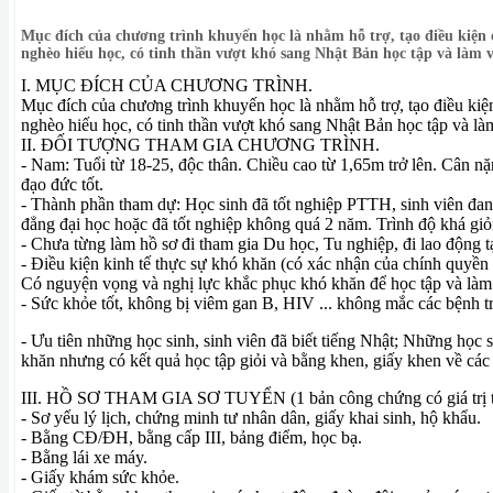
Mục đích của chương trình khuyến học là nhằm hỗ trợ, tạo điều kiện c
nghèo hiếu học, có tinh thần vượt khó sang Nhật Bản học tập và làm v
I. MỤC ĐÍCH CỦA CHƯƠNG TRÌNH.
Mục đích của chương trình khuyến học là nhằm hỗ trợ, tạo điều kiện
nghèo hiếu học, có tinh thần vượt khó sang Nhật Bản học tập và làm
II. ĐỐI TƯỢNG THAM GIA CHƯƠNG TRÌNH.
- Nam: Tuổi từ 18-25, độc thân. Chiều cao từ 1,65m trở lên. Cân nặn
đạo đức tốt.
- Thành phần tham dự: Học sinh đã tốt nghiệp PTTH, sinh viên đan
đẳng đại học hoặc đã tốt nghiệp không quá 2 năm. Trình độ khá giỏ
- Chưa từng làm hồ sơ đi tham gia Du học, Tu nghiệp, đi lao động t
- Điều kiện kinh tế thực sự khó khăn (có xác nhận của chính quyền
Có nguyện vọng và nghị lực khắc phục khó khăn để học tập và làm 
- Sức khỏe tốt, không bị viêm gan B, HIV ... không mắc các bệnh t
- Ưu tiên những học sinh, sinh viên đã biết tiếng Nhật; Những học 
khăn nhưng có kết quả học tập giỏi và bằng khen, giấy khen về các h
III. HỒ SƠ THAM GIA SƠ TUYỂN (1 bản công chứng có giá trị tr
- Sơ yếu lý lịch, chứng minh tư nhân dân, giấy khai sinh, hộ khẩu.
- Bằng CĐ/ĐH, bằng cấp III, bảng điểm, học bạ.
- Bằng lái xe máy.
- Giấy khám sức khỏe.