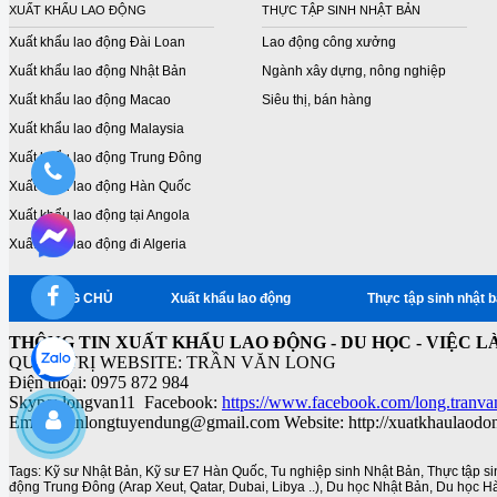
XUẤT KHẨU LAO ĐỘNG
THỰC TẬP SINH NHẬT BẢN
Xuất khẩu lao động Đài Loan
Lao động công xưởng
Xuất khẩu lao động Nhật Bản
Ngành xây dựng, nông nghiệp
Xuất khẩu lao động Macao
Siêu thị, bán hàng
Xuất khẩu lao động Malaysia
Xuất khẩu lao động Trung Đông
Xuất khẩu lao động Hàn Quốc
Xuất khẩu lao động tại Angola
Xuất khẩu lao động đi Algeria
TRANG CHỦ
Xuất khẩu lao động
Thực tập sinh nhật 
THÔNG TIN XUẤT KHẨU LAO ĐỘNG - DU HỌC - VIỆC L
QUẢN TRỊ WEBSITE: TRẦN VĂN LONG
Điện thoại: 0975 872 984
Skype: longvan11 Facebook:
https://www.facebook.com/long.tranva
Email: vanlongtuyendung@gmail.com Website: http://xuatkhaulaodo
Tags:
Kỹ sư Nhật Bản
,
Kỹ sư E7 Hàn Quốc
,
Tu nghiệp sinh Nhật Bản
,
Thực tập s
động Trung Đông (Arap Xeut
,
Qatar
,
Dubai
,
Libya ..)
,
Du học Nhật Bản
,
Du học H