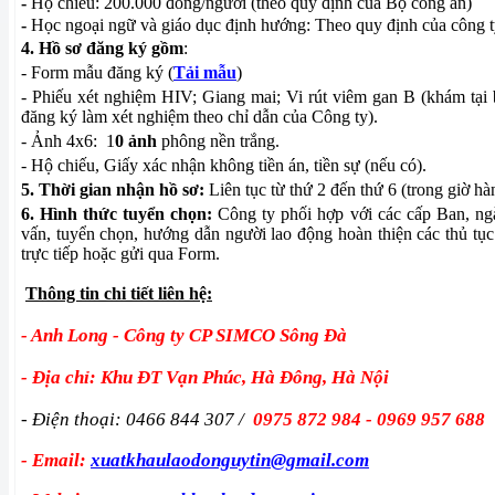
-
Hộ chiếu: 200.000 đồng/người (theo quy định của Bộ công an)
-
Học ngoại ngữ và giáo dục định hướng: Theo quy định của công t
4. Hồ sơ đăng ký gồm
:
- Form mẫu đăng ký (
Tải mẫu
)
- Phiếu xét nghiệm HIV; Giang mai; Vi rút viêm gan B (khám tại 
đăng ký làm xét nghiệm theo chỉ dẫn của Công ty).
- Ảnh 4x6: 1
0 ảnh
phông nền trắng.
- Hộ chiếu, Giấy xác nhận không tiền án, tiền sự (nếu có).
5. Thời gian nhận hồ sơ:
Liên tục từ thứ 2 đến thứ 6 (trong giờ hà
6.
Hình thức tuyển chọn:
Công ty phối hợp với các cấp Ban, ng
vấn, tuyển chọn, hướng dẫn người lao động hoàn thiện các thủ tục
trực tiếp hoặc gửi qua Form.
Thông tin chi tiết liên hệ:
- Anh Long - Công ty CP SIMCO Sông Đà
- Địa chỉ: Khu ĐT Vạn Phúc, Hà Đông, Hà Nội
- Điện thoại: 0466 844 307 /
0975 872 984 - 0969 957 688
- Email:
xuatkhaulaodonguytin@gmail.com