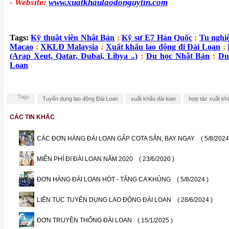
- Website:
www.xuatkhaulaodonguytin.com
Tags:
Kỹ thuật viên Nhật Bản
;
Kỹ sư E7 Hàn Quốc
;
Tu nghi
Macao
;
XKLĐ Malaysia
;
Xuất khẩu lao động đi Đài Loan
;
(Arap Xeut, Qatar, Dubai, Libya ..)
;
Du học Nhật Bản
;
Du
Loan
Tags
Tuyển dụng lao động Đài Loan
xuất khẩu đài loan
hợp tác xuất khẩ
CÁC TIN KHÁC
CÁC ĐƠN HÀNG ĐÀI LOAN GẤP COTA SẴN, BAY NGAY
( 5/8/2024
MIỄN PHÍ ĐI ĐÀI LOAN NĂM 2020
( 23/6/2020 )
ĐƠN HÀNG ĐÀI LOAN HÓT - TĂNG CA KHỦNG
( 5/8/2024 )
LIÊN TỤC TUYỂN DỤNG LAO ĐỘNG ĐÀI LOAN
( 28/6/2024 )
ĐƠN TRUYỀN THỐNG ĐÀI LOAN
( 15/1/2025 )