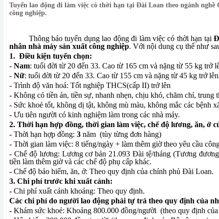
Tuyển lao động đi làm việc có thời hạn tại Đài Loan theo ngành ngh
công nghiệp.
Thông báo tuyển dụng lao động đi làm việc có thời hạn tại
Đ
nhân nhà máy sản xuất công nghiệp
. Với nội dung cụ thể như sa
1.
Điều kiện tuyển chọn:
-
Nam
: tuổi đời từ 20 đến 33. Cao từ 165 cm và nặng từ 55 kg trở l
-
Nữ
: tuổi đời từ 20 đến 33. Cao từ 155 cm và nặng từ 45 kg trở lên
- Trình độ văn hoá: Tốt nghiệp THCS(cấp II) trở lên
- Không có tiền án, tiền sự, nhanh nhẹn, chịu khó, chăm chỉ, trung t
- Sức khoẻ tốt, không dị tật, không mù màu, không mắc các bệnh xã
- Ưu tiên người có kinh nghiệm làm trong các nhà máy.
2. Thời hạn hợp đồng, thời gian làm việc, chế độ lương, ăn, ở 
- Thời hạn hợp đồng:
3
năm
(tùy từng đơn hàng)
- Thời gian làm việc: 8 tiếng/ngày + làm thêm giờ theo yêu cầu công
- Chế độ lương: Lương cơ bản 21.093 Đài tệ/tháng
(Tương đương 
tiền làm thêm giờ và các chế độ phụ cấp khác.
- Chế độ bảo hiểm, ăn, ở: Theo quy định của chính phủ Đài Loan.
3. Chi phí trước khi xuất cảnh:
-
Chi phí xuất cảnh khoảng: Theo quy định.
Các chi phí do người lao động phải tự trả theo quy định của n
-
Khám sức khoẻ: Khoảng 800.000 đồng/người
(theo quy định của