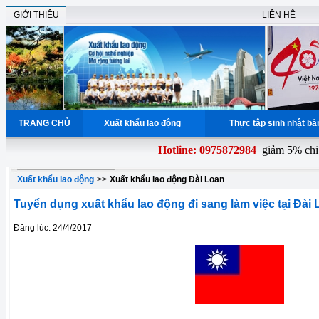
GIỚI THIỆU
LIÊN HỆ
TRANG CHỦ
Xuất khẩu lao động
Thực tập sinh nhật b
Hotline: 0975872984
giảm 5% chi p
Xuất khẩu lao động
>>
Xuất khẩu lao động Đài Loan
Tuyển dụng xuất khẩu lao động đi sang làm việc tại Đài
Đăng lúc: 24/4/2017