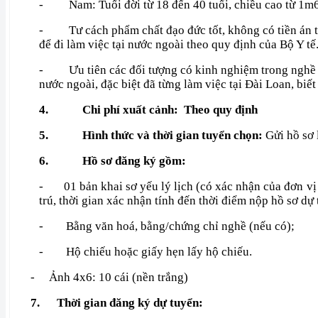
-
Nam: Tuổi đời từ 18 đến 40 tuổi, chiều cao từ 1m6
-
Tư cách phẩm chất đạo đức tốt, không có tiền án t
để đi làm việc tại nước ngoài theo quy định của Bộ Y tế
-
Ưu tiên các đối tượng có kinh nghiệm trong nghề
nước ngoài,
đặc biệt đã từng làm việc tại Đài Loan, biết
4.
Chi phí xuất cảnh: Theo quy định
5.
Hình thức và thời gian tuyển chọn:
Gửi hồ sơ 
6.
Hồ sơ đăng ký gồm:
-
01 bản khai sơ yếu lý lịch (có xác nhận của đơn v
trú, thời gian xác nhận tính đến thời điểm nộp hồ sơ d
-
Bằng văn hoá, bằng/chứng chỉ nghề (nếu có);
-
Hộ chiếu hoặc giấy hẹn lấy hộ chiếu.
-
Ảnh 4x6: 10 cái (nền trắng)
7.
Thời gian đăng ký dự tuyển: