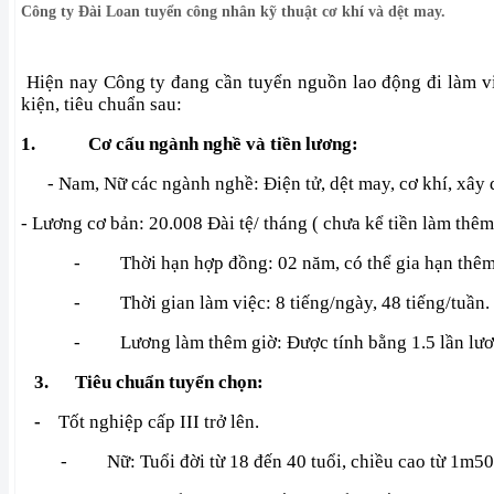
Công ty Đài Loan tuyển công nhân kỹ thuật cơ khí và dệt may.
Hiện nay Công ty đang
cần t
uyển
nguồn lao động đi làm v
kiện, tiêu chuẩn sau:
1.
Cơ cấu ngành nghề và tiền lương:
-
Nam, Nữ các ngành nghề: Điện tử, dệt may, cơ khí, xây d
- Lương cơ bản: 20.008 Đài tệ/ tháng ( chưa kể tiền làm thêm
-
Thời hạn hợp đồng: 02 năm, có thể gia hạn thêm
-
Thời gian làm việc: 8 tiếng/ngày, 48 tiếng/tuần.
-
Lương làm thêm giờ: Được tính bằng 1.5 lần lươ
3.
Tiêu chuẩn tuyển chọn:
-
Tốt nghiệp cấp III trở lên.
-
Nữ: Tuổi đời từ 18 đến 40 tuổi, chiều cao từ 1m50,