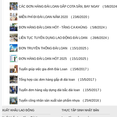
CÁC ĐƠN HÀNG ĐÀI LOAN GẤP COTA SẴN, BAY NGAY
( 5/8/2024
MIỄN PHÍ ĐI ĐÀI LOAN NĂM 2020
( 23/6/2020 )
ĐƠN HÀNG ĐÀI LOAN HÓT - TĂNG CA KHỦNG
( 5/8/2024 )
LIÊN TỤC TUYỂN DỤNG LAO ĐỘNG ĐÀI LOAN
( 28/6/2024 )
ĐƠN TRUYỀN THỐNG ĐÀI LOAN
( 15/1/2025 )
ĐƠN HÀNG ĐÀI LOAN HÓT 2025
( 15/1/2025 )
Tuyển giúp việc gia đình Đài Loan
( 15/6/2017 )
Tổng hợp các đơn hàng gấp đi đài loan
( 15/5/2017 )
Tuyển đơn hàng xây dựng đài bắc đài loan
( 15/5/2017 )
Tuyển công nhân sản xuất sản phẩm nhựa
( 25/4/2016 )
XUẤT KHẨU LAO ĐỘNG
THỰC TẬP SINH NHẬT BẢN