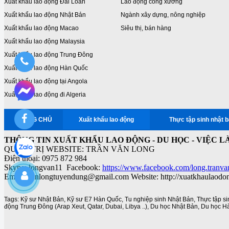
Xuất khẩu lao động Đài Loan
Lao động công xưởng
Xuất khẩu lao động Nhật Bản
Ngành xây dựng, nông nghiệp
Xuất khẩu lao động Macao
Siêu thị, bán hàng
Xuất khẩu lao động Malaysia
Xuất khẩu lao động Trung Đông
Xuất khẩu lao động Hàn Quốc
Xuất khẩu lao động tại Angola
Xuất khẩu lao động đi Algeria
TRANG CHỦ
Xuất khẩu lao động
Thực tập sinh nhật 
THÔNG TIN XUẤT KHẨU LAO ĐỘNG - DU HỌC - VIỆC L
QUẢN TRỊ WEBSITE: TRẦN VĂN LONG
Điện thoại: 0975 872 984
Skype: longvan11 Facebook:
https://www.facebook.com/long.tranva
Email: vanlongtuyendung@gmail.com Website: http://xuatkhaulaodo
Tags:
Kỹ sư Nhật Bản
,
Kỹ sư E7 Hàn Quốc
,
Tu nghiệp sinh Nhật Bản
,
Thực tập s
động Trung Đông (Arap Xeut
,
Qatar
,
Dubai
,
Libya ..)
,
Du học Nhật Bản
,
Du học H