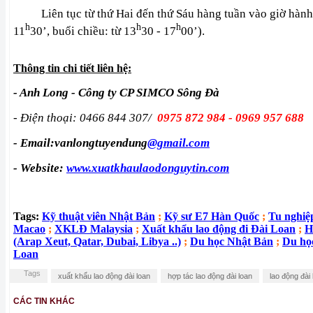
Liên tục từ thứ Hai đến thứ Sáu hàng tuần vào giờ hành c
h
h
h
11
30’, buổi chiều: từ 13
30 - 17
00’).
Thông tin chi tiết liên hệ:
- Anh Long - Công ty CP SIMCO Sông Đà
- Điện thoại: 0466 844 307/
0975 872 984 - 0969 957 688
- Email:vanlongtuyendung
@gmail.com
- Website:
www.xuatkhaulaodonguytin.com
Tags:
Kỹ thuật viên Nhật Bản
;
Kỹ sư E7 Hàn Quốc
;
Tu nghiệ
Macao
;
XKLĐ Malaysia
;
Xuất khẩu lao động đi Đài Loan
;
H
(Arap Xeut, Qatar, Dubai, Libya ..)
;
Du học Nhật Bản
;
Du họ
Loan
Tags
xuất khẩu lao động đài loan
hợp tác lao động đài loan
lao động đài 
CÁC TIN KHÁC