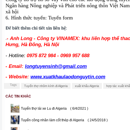
Ngân hàng Nông nghiệp và Phát triển nông thôn Việt Na
xã hội
6. Hình thức tuyển: Tuyển form
Để biết thêm chi tiết xin liên hệ
:
- Anh Long - Công ty VINAMEX: khu liên hợp thể tha
-
Hưng, Hà Đông, Hà Nội
- Hotline:
0975 872 984 - 0969 957 688
- Email:
longtuyensinh@gmail.com
- Website:
www.xuatkhaulaodonguytin.com
Tags
Tuyển thợ nhôm kính đi Algeria
xuất khẩu Algeria
hợp tác xuất khẩ
CÁC TIN KHÁC
Tuyển thợ lái xe Lu đi Algeria
( 6/4/2021 )
Tuyển công nhân làm cốt thép đi Algeria
( 24/5/2018 )