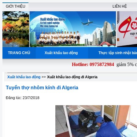
GIỚI THIỆU
LIÊN HỆ
TRANG CHỦ
Xuất khẩu lao động
Thực tập sinh nhật b
Hotline: 0975872984
giảm 5% chi
Xuất khẩu lao động
>>
Xuất khẩu lao động đi Algeria
Tuyển thợ nhôm kính đi Algeria
Đăng lúc: 23/7/2018