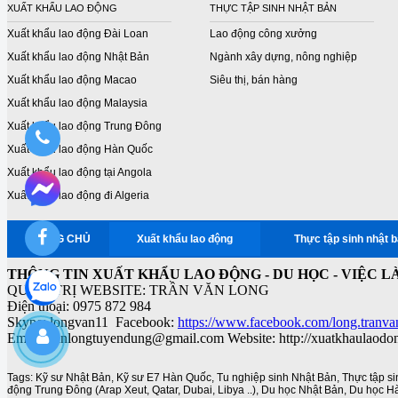
XUẤT KHẨU LAO ĐỘNG
THỰC TẬP SINH NHẬT BẢN
Xuất khẩu lao động Đài Loan
Lao động công xưởng
Xuất khẩu lao động Nhật Bản
Ngành xây dựng, nông nghiệp
Xuất khẩu lao động Macao
Siêu thị, bán hàng
Xuất khẩu lao động Malaysia
Xuất khẩu lao động Trung Đông
Xuất khẩu lao động Hàn Quốc
Xuất khẩu lao động tại Angola
Xuất khẩu lao động đi Algeria
TRANG CHỦ
Xuất khẩu lao động
Thực tập sinh nhật 
THÔNG TIN XUẤT KHẨU LAO ĐỘNG - DU HỌC - VIỆC L
QUẢN TRỊ WEBSITE: TRẦN VĂN LONG
Điện thoại: 0975 872 984
Skype: longvan11 Facebook:
https://www.facebook.com/long.tranva
Email: vanlongtuyendung@gmail.com Website: http://xuatkhaulaodo
Tags:
Kỹ sư Nhật Bản
,
Kỹ sư E7 Hàn Quốc
,
Tu nghiệp sinh Nhật Bản
,
Thực tập s
động Trung Đông (Arap Xeut
,
Qatar
,
Dubai
,
Libya ..)
,
Du học Nhật Bản
,
Du học H