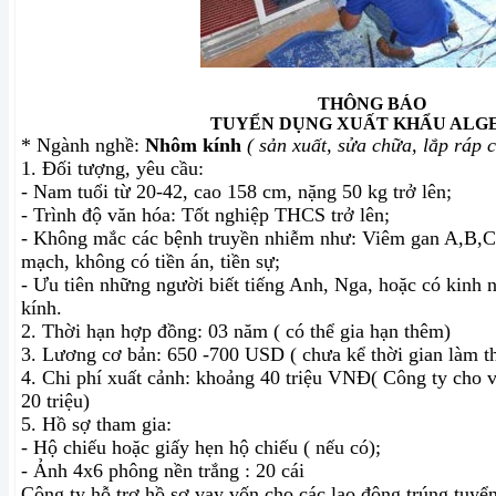
THÔNG BÁO
TUYỂN DỤNG XUẤT KHẨU ALG
* Ngành nghề:
Nhôm kính
( sản xuất, sửa chữa, lắp ráp 
1. Đối tượng, yêu cầu:
- Nam tuổi từ 20-42, cao 158 cm, nặng 50 kg trở lên;
- Trình độ văn hóa: Tốt nghiệp THCS trở lên;
- Không mắc các bệnh truyền nhiễm như: Viêm gan A,B,C..
mạch, không có tiền án, tiền sự;
- Ưu tiên những người biết tiếng Anh, Nga, hoặc có kin
kính.
2. Thời hạn hợp đồng: 03 năm ( có thể gia hạn thêm)
3. Lương cơ bản: 650 -700 USD ( chưa kể thời gian làm t
4. Chi phí xuất cảnh: khoảng 40 triệu VNĐ( Công ty cho v
20 triệu)
5. Hồ sợ tham gia:
- Hộ chiếu hoặc giấy hẹn hộ chiếu ( nếu có);
- Ảnh 4x6 phông nền trắng : 20 cái
Công ty hỗ trợ hồ sơ vay vốn cho các lao động trúng tuyể