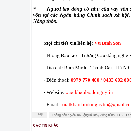
*
Người lao động có nhu cầu vay vốn s
vốn tại các Ngân hàng Chính sách xã hội
Nông thôn.
Mọi chi tiết xin liên hệ:
Vũ Bình Sơn
- Phòng Đào tạo - Trường Cao đẳng nghề
- Địa chỉ: Bình Minh - Thanh Oai - Hà Nội
- Điện thoại:
0979 770 480 / 0433 602 80
- Website:
xuatkhaulaodonguytin
- Email:
xuatkhaulaodonguytin
@gmail.c
Tags
Thông báo tuyển lao động lái máy công trình đi XKLĐ 
CÁC TIN KHÁC