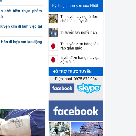
c
Kỹ thuật phun sơn của Nhật
ên chế biến thực phẩm
ản
Thi tuyển tay nghề đơn
chế biến thủy sản
luyện kim đi làm việc tại
thi tuyển tay nghề hàn
 Hàn đi hợp tác lao động
Thi tuyển đơn hàng lắp
ráp giàn giáo
n cơ khí chế tạo máy đi
tuyển đơn hàng may ga
đệm ô tô
HỖ TRỢ TRỰC TUYẾN
(phay, bào, tiện, nguội)
ản
Điện thoại: 0975 872 984
ắt, đột, cuốn, uốn) đi làm
sư gia công cơ khí chính
n thiết kế máy và khuôn
 Sơn gò hàn tân trang ô