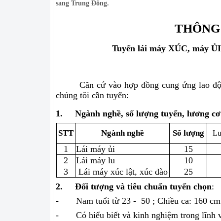
sang Trung Đông.
THÔNG
Tuyển lái máy XÚC, máy Ủ
Căn cứ vào hợp đồng cung ứng lao độ
chúng tôi cần tuyển:
1.
Ngành nghề, số lượng tuyển, lương c
STT
Ngành nghề
Số lượng
Lư
1
Lái máy ủi
15
2
Lái máy lu
10
3
Lái máy xúc lật, xúc đào
25
2.
Đối tượng và tiêu chuẩn tuyển chọn
:
-
Nam tuổi từ 23 -
50
; Chiều ca: 160 cm
-
Có hiểu biết và kinh nghiệm trong lĩnh 