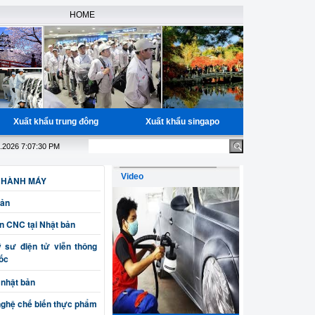
HOME
Xuất khẩu trung đông
Xuất khẩu singapo
 miễn phí học nguồn cho các bạn đã có đầy đủ giấy tờ, Bao trúng tuyể
.2026 7:07:30 PM
Video
 HÀNH MÁY
Bản
ện CNC tại Nhật bản
sư điện tử viễn thông
uốc
 nhật bản
nghệ chế biến thực phẩm