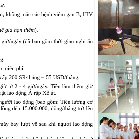
tô đi Nhật Bản
sự.
ài, không mắc các bệnh viêm gan B, HIV
Tuyển Kỹ sư cơ kh
động đi Nhật Bản
hể gia hạn thêm
).
Kỹ thuật viên cơ k
tô đi Nhật Bản
 giờ/ngày (đã bao gồm thời gian nghỉ ăn
Tuyển Thợ phun sơn 
Hàn Quốc
ng
:
Tuyển Chuyên gia
diện E7 Gold Card
p miễn phí.
 cấp 200 SR/tháng ~ 55 USD/tháng.
Tuyển Kỹ sư cơ kh
việc tại nước ngoài
iờ từ 2 - 4 giờ/ngày. Tiền làm thêm giờ
uật lao động Ả rập Xê út.
 người lao động (bao gồm: Tiền lương cơ
 đồng đến 15.000.000, đồng/tháng trở lên
 máy bay lượt về sau khi người lao động