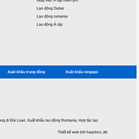
Giúp việc Ả rập miễn phí
Lao động Dubai
Lao động rumania
Lao động Ả rập
Xuất khẩu trung đông
Xuất khẩu singapo
ộng đi Đài Loan
,
Xuất khẩu lao động Rumania
,
Hợp tác lao
Thiết kế web bởi haanhco.,ltd