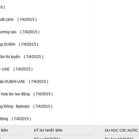
16 )
uất cảnh
( 7/4/2015 )
 lương cao
( 7/4/2015 )
ộng DUBAI
( 7/4/2015 )
ần thi tuyển
( 7/4/2015 )
 - UAE
( 7/4/2015 )
 tại DUBAI-UAE
( 7/4/2015 )
 hợp tác lao động
( 7/4/2015 )
g Đông - Bahrain
( 7/4/2015 )
 động
( 7/4/2015 )
 BẢN
KỸ SƯ NHẬT BẢN
DU HỌC CÁC NƯỚC