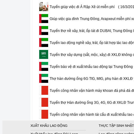
Tuyển giúp việc đi Ả Rập Xê út miễn phí
( 16/3/20
Giúp việc gia đình Trung Đông, Arapxeut miễn phí x
Tuyển thợ nề xây, trát, ốp lát đi DUBAI, Trung Đông
Tuyển lao động nghề xây, trát, ốp lát hợp tác lao đ
Tuyển thợ xây dựng (sắt, mộc, xây) đi XKLĐ không c
Tuyển bảo vệ đi xuất khẩu lao động tại Trung Đông
Thợ hàn đường ống 6G TIG, MIG, phụ hàn đi XKLĐ
Tuyển công nhân vận hành máy khoan đá phá đá đi
Tuyển thợ Hàn đường ống 3G, 4G, 6G đi XKLĐ Trun
Tuyển công nhân vận hành lái cẩu đi xuất khẩu lao
XUẤT KHẨU LAO ĐỘNG
THỰC TẬP SINH NHẬT