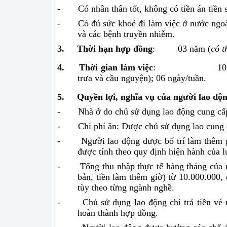
-
Có nhân thân tốt, không có tiền án tiền 
-
Có đủ sức khoẻ đi làm việc ở nước ngo
và các bệnh truyền nhiễm.
3.
Thời hạn hợp đồng
:
03 năm (
có t
4.
Thời gian làm việc
:
10
trưa và cầu nguyện); 06 ngày/tuần.
5.
Quyền lợi, nghĩa vụ của người lao độ
-
Nhà ở do chủ sử dụng lao động cung cấ
-
Chi phí ăn: Được chủ sử dụng lao cung
-
Người lao động được bố trí làm thêm g
được tính theo quy định hiện hành của l
-
Tổng thu nhập thực tế hàng tháng của
bản, tiền làm thêm giờ) từ 10.000.000,
tùy theo từng ngành nghề.
-
Chủ sử dụng lao động chi trả tiền vé
hoàn thành hợp đồng.