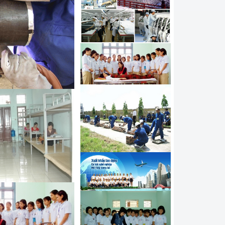
í điều khiển máy Hàn tự
hí công nghệ sửa chữa ô
đi làm kỹ thuật viên tại
 nghề Mạ đi Hàn Quốc
í công nghệ Hàn đi làm