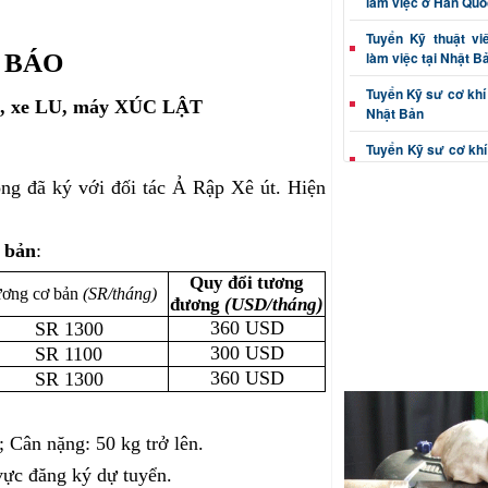
làm việc ở Hàn Quố
Tuyển Kỹ thuật vi
 BÁO
làm việc tại Nhật B
Tuyển Kỹ sư cơ khí 
I, xe LU, máy XÚC LẬT
Nhật Bản
Tuyển Kỹ sư cơ khí
tại Nhật Bản
ng đã ký với đối tác Ả Rập Xê út. Hiện
Tuyển Kỹ thuật viê
Nhật Bản
ơ bản
:
Tuyển Kỹ sư cơ khí 
làm việc tại Nhật B
Quy đổi tương
ơng cơ bản
(SR/tháng)
đương
(USD/tháng)
Kỹ sư cơ khí (dập, c
360 USD
SR 1300
việc Nhật Bản
300 USD
SR 1100
Thông tin tuyển Kỹ 
360 USD
SR 1300
xác đi Nhật Bản
Tuyển Kỹ thuật viê
; Cân nặng: 50 kg trở lên.
đúc đi Nhật Bản
vực đăng ký dự tuyển.
Tuyển Kỹ sư cơ khí