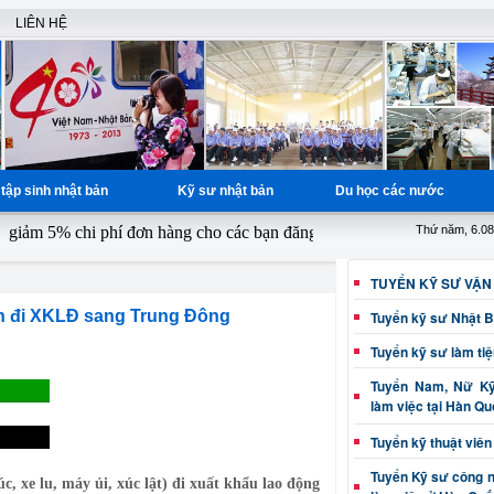
LIÊN HỆ
tập sinh nhật bản
Kỹ sư nhật bản
Du học các nước
m 5% chi phí đơn hàng cho các bạn đăng ký từ ngày 1 - 15 hàng tháng,
Thứ năm, 6.08
TUYỂN KỸ SƯ VẬN
nh đi XKLĐ sang Trung Đông
Tuyển kỹ sư Nhật 
Tuyển kỹ sư làm ti
Tuyển Nam, Nữ Kỹ 
làm việc tại Hàn Q
Tuyển kỹ thuật viên
Tuyển Kỹ sư công 
, xe lu, máy ủi, xúc lật) đi xuất khẩu lao động