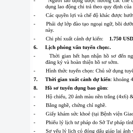
-
Người lao động được hưởng các chế 
dụng lao động chi trả theo quy định của
-
Các quyền lợi và chế độ khác được hưởn
-
Phải dự lớp đào tạo ngoại ngữ, bồi dưỡn
này.
-
Chi phí xuất cảnh dự kiến:
1.750 US
6.
Lịch phỏng vấn tuyển chọn:.
-
Thời gian hết hạn nhận hồ sơ đến n
đăng ký và hoàn thiện hồ sơ sớm.
-
Hình thức tuyển chọn: Chủ sử dụng tuy
7.
Thời gian xuất cảnh dự kiến
: khoảng 4
8.
Hồ sơ tuyển dụng bao gồm
:
-
Hộ chiếu, 20 ảnh màu nền trắng (4x6) &
-
Bằng nghề, chứng chỉ nghề.
-
Giấy khám sức khoẻ (tại Bệnh viện Gia
-
Phiếu lý lịch tư pháp do Sở Tư pháp tỉn
-
Sơ yếu lý lịch có đóng dấu giáp lai ản