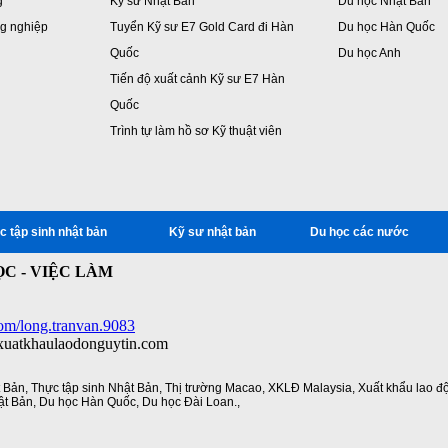
g
Kỹ sư Nhật Bản
Du học Nhật Bản
g nghiệp
Tuyển Kỹ sư E7 Gold Card đi Hàn
Du học Hàn Quốc
Quốc
Du học Anh
Tiến độ xuất cảnh Kỹ sư E7 Hàn
Quốc
Trình tự làm hồ sơ Kỹ thuật viên
c tập sinh nhật bản
Kỹ sư nhật bản
Du học các nước
C - VIỆC LÀM
om/long.tranvan.9083
/xuatkhaulaodonguytin.com
t Bản
,
Thực tập sinh Nhật Bản
,
Thị trường Macao
,
XKLĐ Malaysia
,
Xuất khẩu lao đ
ật Bản
,
Du học Hàn Quốc
,
Du học Đài Loan.
,