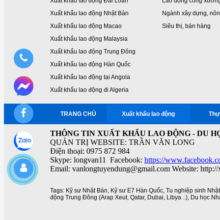
Xuất khẩu lao động Đài Loan
Lao động công xưởn
Xuất khẩu lao động Nhật Bản
Ngành xây dựng, nôn
Xuất khẩu lao động Macao
Siêu thị, bán hàng
Xuất khẩu lao động Malaysia
Xuất khẩu lao động Trung Đông
Xuất khẩu lao động Hàn Quốc
Xuất khẩu lao động tại Angola
Xuất khẩu lao động đi Algeria
TRANG CHỦ
Xuất khẩu lao động
Thự
THÔNG TIN XUẤT KHẨU LAO ĐỘNG - DU HỌ
QUẢN TRỊ WEBSITE: TRẦN VĂN LONG
Điện thoại: 0975 872 984
Skype: longvan11 Facebook:
https://www.facebook.c
Email: vanlongtuyendung@gmail.com Website: http:/
Tags:
Kỹ sư Nhật Bản
,
Kỹ sư E7 Hàn Quốc
,
Tu nghiệp sinh Nhậ
động Trung Đông (Arap Xeut
,
Qatar
,
Dubai
,
Libya ..)
,
Du học Nh