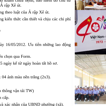
độ khám chữa bệnh, bảo hiểm do chủ sử
 Ả rập Xê út.
g theo luật của Ả rập Xê út.
g kiến thức cần thiết và chịu các chi phí
D
gày 16/05/2012. Ưu tiên những lao động
ển chọn qua Form.
5 ngày kể từ ngày hoàn tất hồ sơ.
 04 ảnh màu nền trắng (2x3).
o thông vận tải TW)
h cấp.
h và xác nhận của UBND phường (xã).