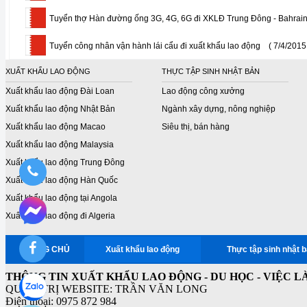
Tuyển thợ Hàn đường ống 3G, 4G, 6G đi XKLĐ Trung Đông - Bahrai
Tuyển công nhân vận hành lái cẩu đi xuất khẩu lao động
( 7/4/2015
XUẤT KHẨU LAO ĐỘNG
THỰC TẬP SINH NHẬT BẢN
Xuất khẩu lao động Đài Loan
Lao động công xưởng
Xuất khẩu lao động Nhật Bản
Ngành xây dựng, nông nghiệp
Xuất khẩu lao động Macao
Siêu thị, bán hàng
Xuất khẩu lao động Malaysia
Xuất khẩu lao động Trung Đông
Xuất khẩu lao động Hàn Quốc
Xuất khẩu lao động tại Angola
Xuất khẩu lao động đi Algeria
TRANG CHỦ
Xuất khẩu lao động
Thực tập sinh nhật 
THÔNG TIN XUẤT KHẨU LAO ĐỘNG - DU HỌC - VIỆC L
QUẢN TRỊ WEBSITE: TRẦN VĂN LONG
Điện thoại: 0975 872 984