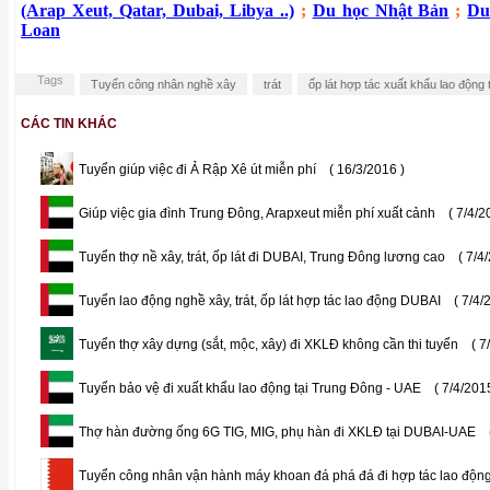
(Arap Xeut, Qatar, Dubai, Libya ..)
;
Du học Nhật Bản
;
Du
Loan
Tags
Tuyển công nhân nghề xây
trát
ốp lát hợp tác xuất khẩu lao động
CÁC TIN KHÁC
Tuyển giúp việc đi Ả Rập Xê út miễn phí
( 16/3/2016 )
Giúp việc gia đình Trung Đông, Arapxeut miễn phí xuất cảnh
( 7/4/2
Tuyển thợ nề xây, trát, ốp lát đi DUBAI, Trung Đông lương cao
( 7/4
Tuyển lao động nghề xây, trát, ốp lát hợp tác lao động DUBAI
( 7/4/
Tuyển thợ xây dựng (sắt, mộc, xây) đi XKLĐ không cần thi tuyển
( 7
Tuyển bảo vệ đi xuất khẩu lao động tại Trung Đông - UAE
( 7/4/201
Thợ hàn đường ống 6G TIG, MIG, phụ hàn đi XKLĐ tại DUBAI-UAE
Tuyển công nhân vận hành máy khoan đá phá đá đi hợp tác lao độn