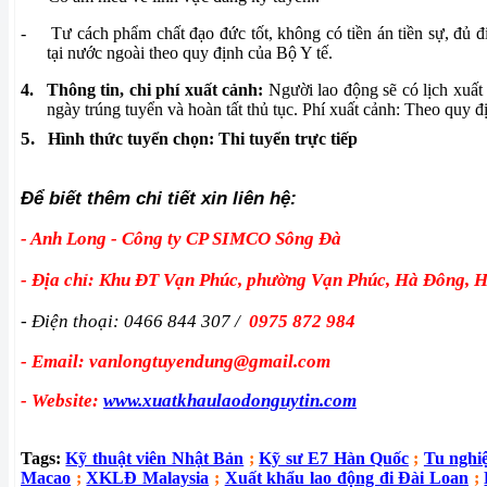
-
Tư cách phẩm chất đạo đức tốt, không có tiền án tiền sự, đủ đ
tại nước ngoài theo quy định của Bộ Y tế.
4.
Thông tin, chi phí xuất cảnh:
Người lao động sẽ có lịch xuất
ngày trúng tuyển và hoàn tất thủ tục. Phí xuất cảnh: Theo quy đ
5.
Hình thức tuyển chọn: Thi tuyển trực tiếp
Để biết thêm chi tiết xin liên hệ:
- Anh Long - Công ty CP SIMCO Sông Đà
- Địa chỉ: Khu ĐT Vạn Phúc, phường Vạn Phúc, Hà Đông, 
- Điện thoại: 0466 844 307 /
0975 872 984
- Email: vanlongtuyendung@gmail.com
- Website:
www.xuatkhaulaodonguytin.com
Tags:
Kỹ thuật viên Nhật Bản
;
Kỹ sư E7 Hàn Quốc
;
Tu nghi
Macao
;
XKLĐ Malaysia
;
Xuất khẩu lao động đi Đài Loan
;