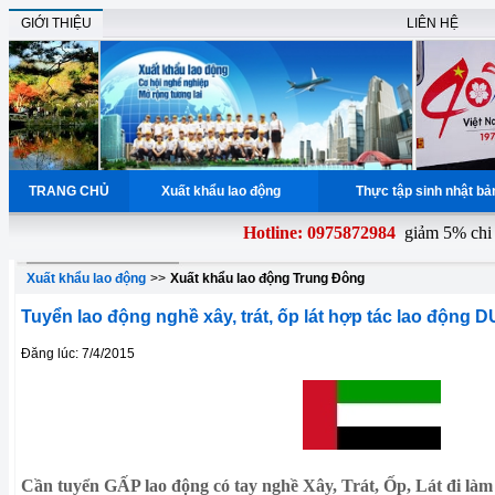
GIỚI THIỆU
LIÊN HỆ
TRANG CHỦ
Xuất khẩu lao động
Thực tập sinh nhật b
Hotline: 0975872984
giảm 5% chi ph
Xuất khẩu lao động
>>
Xuất khẩu lao động Trung Đông
Tuyển lao động nghề xây, trát, ốp lát hợp tác lao động 
Đăng lúc: 7/4/2015
Cần tuyển GẤP lao động có tay nghề Xây, Trát, Ốp, Lát đi làm 