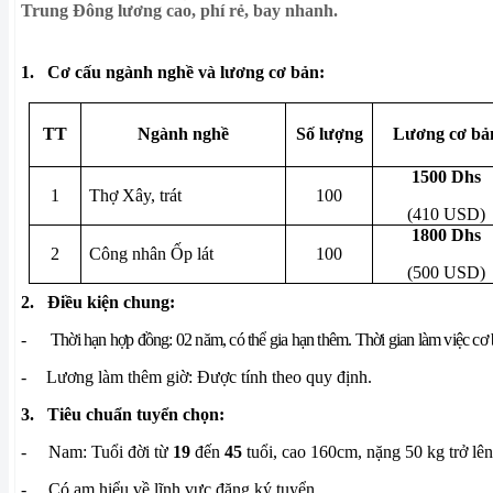
Trung Đông lương cao, phí rẻ, bay nhanh.
1.
Cơ cấu ngành nghề và lương cơ bản:
TT
Ngành nghề
Số lượng
Lương cơ bả
1500 Dhs
1
Thợ Xây, trát
100
(410 USD)
1800 Dhs
2
Công nhân Ốp lát
100
(500 USD)
2.
Điều kiện chung:
-
Thời hạn hợp đồng: 02 năm, có thể gia hạn thêm. Thời gian làm việc cơ b
-
Lương làm thêm giờ: Được tính theo quy định.
3.
Tiêu chuẩn tuyển chọn:
-
Nam: Tuổi đời từ
19
đến
45
tuổi, cao 160cm, nặng 50 kg trở lên
-
Có am hiểu về lĩnh vực đăng ký tuyển..