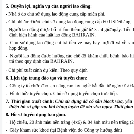
5. Quyền lợi, nghĩa vụ của người lao động
:
- Nhà ở do chủ sử dụng lao động cung cấp miễn phí.
- Chi phí ăn: Được chủ sử dụng lao động cung cấp 60 USD/tháng.
- Người lao động được bố trí làm thêm giờ từ 3 - 4 giờ/ngày. Tiền
định hiện hành của luật lao động BAHRAIN.
-
Chủ sử dụng lao động chi trả tiền vé máy bay lượt đi và về sa
hợp đồng.
-
Người lao động được hưởng các chế độ khám chữa bệnh, bảo hi
trả theo quy định của BAHRAIN.
- Chi phí xuất cảnh dự kiến: Theo quy định
6. Lịch tập trung đào tạo và tuyển chọn:
-
Công ty tổ chức đào tạo nâng cao tay nghề bắt đầu từ ngày 01/03
-
Hình thức tuyển chọn: Chủ sử dụng tuyển chọn trực tiếp.
7. Thời gian xuất cảnh:
Chủ sử dụng đã có sẵn block visa, yêu
thiện hồ sơ gấp sau khi trúng tuyển để xin visa ngay. Thời gia
8. Hồ sơ tuyển dụng bao gồm
:
-
Hộ chiếu, 20 ảnh màu nền trắng (4x6) & 04 ảnh màu nền trắng (2
-
Giấy khám sức khoẻ (tại Bệnh viện do Công ty hướng dẫn)