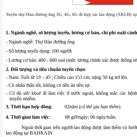
Tuyển thợ Hàn đường ống 3G, 4G, 6G đi hợp tác lao động (XKLĐ) tại
1. Ngành nghề, số lượng tuyển, lương cơ bản, chi phí xuất cản
- Ngành nghề: Thợ Hàn đường ống
- Số lượng tuyển dụng: 100 người
- Lương cơ bản: 400 - 600 usd (mức lương chính xác được thống nhấ
2. Đối tượng và tiêu chuẩn tuyển chọn
:
- Nam: Tuổi từ 19 – 45 ; Chiều cao 153 cm; nặng 50 kg trở lên.
- Có nhân thân tốt, không có tiền án tiền sự.
- Có đủ sức khoẻ đi làm việc ở nước ngoài, không mắc các bện
truyền nhiễm.
3. Thời hạn hợp đồng
:
02năm (
có thể gia hạn thêm
).
4. Thời gian làm việc
:
08 giờ/ngày; 06 ngày/tuần.
Ngoài thời gian trên người lao động được làm thêm và hưở
lao động tại BAHRAIN