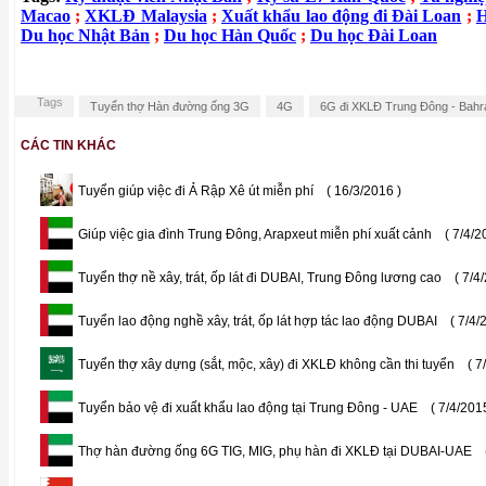
Macao
;
XKLĐ Malaysia
;
Xuất khẩu lao động đi Đài Loan
;
H
Du học Nhật Bản
;
Du học Hàn Quốc
;
Du học Đài Loan
Tags
Tuyển thợ Hàn đường ống 3G
4G
6G đi XKLĐ Trung Đông - Bahr
CÁC TIN KHÁC
Tuyển giúp việc đi Ả Rập Xê út miễn phí
( 16/3/2016 )
Giúp việc gia đình Trung Đông, Arapxeut miễn phí xuất cảnh
( 7/4/2
Tuyển thợ nề xây, trát, ốp lát đi DUBAI, Trung Đông lương cao
( 7/4
Tuyển lao động nghề xây, trát, ốp lát hợp tác lao động DUBAI
( 7/4/
Tuyển thợ xây dựng (sắt, mộc, xây) đi XKLĐ không cần thi tuyển
( 7
Tuyển bảo vệ đi xuất khẩu lao động tại Trung Đông - UAE
( 7/4/201
Thợ hàn đường ống 6G TIG, MIG, phụ hàn đi XKLĐ tại DUBAI-UAE