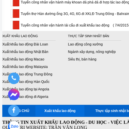
Tuyển công nhân vận hành máy khoan đá phá đá đi hợp tác lao độn
Tuyển thợ Hàn đường ống 3G, 4G, 6G đi XKLĐ Trung Đông - Bahrai
Tuyển công nhân vận hành lái cẩu đi xuất khẩu lao động
( 7/4/2015
XUẤT KHẨU LAO ĐỘNG
THỰC TẬP SINH NHẬT BẢN
Xuất khẩu lao động Đài Loan
Lao động công xưởng
Xuất khẩu lao động Nhật Bản
Ngành xây dựng, nông nghiệp
Xuất khẩu lao động Macao
Siêu thị, bán hàng
Xuất khẩu lao động Malaysia
Xuất khẩu lao động Trung Đông
Xuất khẩu lao động Hàn Quốc
Xuất khẩu lao động tại Angola
Xuất khẩu lao động đi Algeria
TRANG CHỦ
Xuất khẩu lao động
Thực tập sinh nhật 
THÔNG TIN XUẤT KHẨU LAO ĐỘNG - DU HỌC - VIỆC L
QUẢN TRỊ WEBSITE: TRẦN VĂN LONG