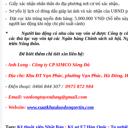
-
Giấy xác nhận nhân thân do địa phương nơi cư trú xác nhận..
-
Sơ yếu lý lịch có đóng dấu giáp lai ảnh và xác nhận của UBND p
-
Đặt cọc khi trúng tuyển đơn hàng: 5.000.000 VNĐ (Số tiền này
người lao động khi nộp chi phí xuất cảnh)
*
Người lao động có nhu cầu vay vốn sẽ được Công ty 
các thủ tục vay vốn tại các Ngân hàng Chính sách xã hội,
triển Nông thôn.
Để biết thêm chi tiết xin liên hệ:
- Anh Long - Công ty CP SIMCO Sông Đà
- Địa chỉ: Khu ĐT Vạn Phúc, phường Vạn Phúc, Hà Đông, 
- Điện thoại: 0466 844 307 /
0975 872 984
- Email: vanlongtuyendung@gmail.com
- Website:
www.xuatkhaulaodonguytin.com
Tags:
Kỹ thuật viên Nhật Bản
;
Kỹ sư E7 Hàn Quốc
;
Tu nghiệ