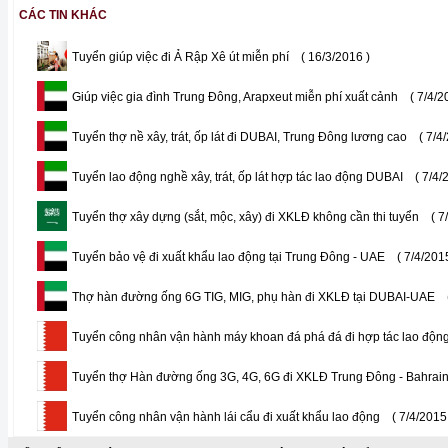
CÁC TIN KHÁC
Tuyển giúp việc đi Ả Rập Xê út miễn phí
( 16/3/2016 )
Giúp việc gia đình Trung Đông, Arapxeut miễn phí xuất cảnh
( 7/4/2
Tuyển thợ nề xây, trát, ốp lát đi DUBAI, Trung Đông lương cao
( 7/4
Tuyển lao động nghề xây, trát, ốp lát hợp tác lao động DUBAI
( 7/4/
Tuyển thợ xây dựng (sắt, mộc, xây) đi XKLĐ không cần thi tuyển
( 7
Tuyển bảo vệ đi xuất khẩu lao động tại Trung Đông - UAE
( 7/4/201
Thợ hàn đường ống 6G TIG, MIG, phụ hàn đi XKLĐ tại DUBAI-UAE
Tuyển công nhân vận hành máy khoan đá phá đá đi hợp tác lao độn
Tuyển thợ Hàn đường ống 3G, 4G, 6G đi XKLĐ Trung Đông - Bahrai
Tuyển công nhân vận hành lái cẩu đi xuất khẩu lao động
( 7/4/2015