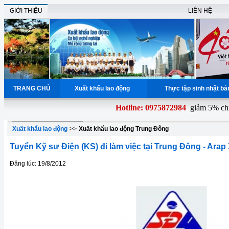
GIỚI THIỆU
LIÊN HỆ
TRANG CHỦ
Xuất khẩu lao động
Thực tập sinh nhật b
Hotline: 0975872984
giảm 5% chi p
Xuất khẩu lao động
>>
Xuất khẩu lao động Trung Đông
Tuyển Kỹ sư Điện (KS) đi làm việc tại Trung Đông - Arap
Đăng lúc: 19/8/2012