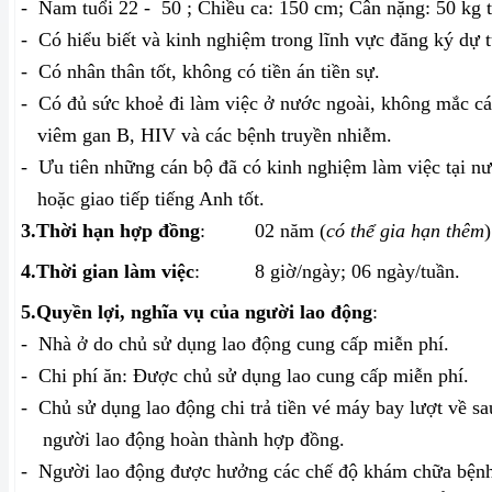
-
Nam tuổi 22 -
50
; Chiều ca: 150 cm; Cân nặng: 50 kg t
-
Có hiểu biết và kinh nghiệm trong lĩnh vực đăng ký dự 
-
Có nhân thân tốt, không có tiền án tiền sự.
-
Có đủ sức khoẻ đi làm việc ở nước ngoài, không mắc c
viêm gan B, HIV và các bệnh truyền nhiễm.
-
Ưu tiên những cán bộ đã có kinh nghiệm làm việc tại n
hoặc giao tiếp tiếng Anh tốt.
3.
Thời hạn hợp đồng
:
02 năm (
có thể gia hạn thêm
)
4.
Thời gian làm việc
:
8 giờ/ngày; 06 ngày/tuần.
5.
Quyền lợi, nghĩa vụ của người lao động
:
-
Nhà ở do chủ sử dụng lao động cung cấp miễn phí.
-
Chi phí ăn: Được chủ sử dụng lao cung cấp miễn phí.
-
Chủ sử dụng lao động chi trả tiền vé máy bay lượt về sa
người lao động hoàn thành hợp đồng.
-
Người lao động được hưởng các chế độ khám chữa bệnh