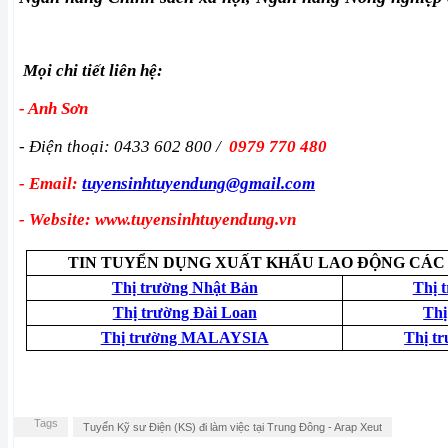
Mọi chi tiết liên hệ:
- Anh Sơn
- Điện thoại: 0433 602 800 /
0979 770 480
- Email:
tuyensinhtuyendung@gmail.com
- Website: www.tuyensinhtuyendung.vn
TIN TUYỂN DỤNG XUẤT KHẨU LAO ĐỘNG CÁC
Thị trường Nhật Bản
Thị 
Thị trường Đài Loan
Th
Thị trường MALAYSIA
Thị t
Tags
Tuyển Kỹ sư Điện (KS) đi làm việc tại Trung Đông - Arap Xeut