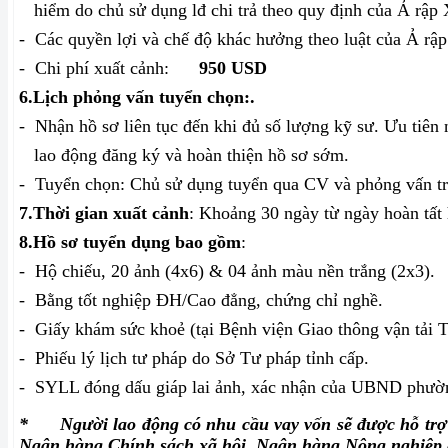
hiểm do chủ sử dụng lđ chi trả theo quy định của Ả rập 
-
Các quyền lợi và chế độ khác hưởng theo luật của Ả rập
-
Chi phí xuất cảnh:
950 USD
6.
Lịch phỏng vấn tuyển chọn:.
-
Nhận hồ sơ liên tục đến khi đủ số lượng kỹ sư. Ưu tiên
lao động đăng ký và hoàn thiện hồ sơ sớm.
-
T
uyển chọn: Chủ sử dụng tuyển qua CV và phỏng vấn tr
7.
Thời gian xuất cảnh
: Khoảng 30 ngày từ ngày hoàn tất 
8.
Hồ sơ tuyển dụng bao gồm
:
-
Hộ chiếu, 20 ảnh (4x6) & 04 ảnh màu nền trắng (2x3).
-
Bằng tốt nghiệp ĐH/Cao đẳng, chứng chỉ nghề.
-
Giấy khám sức khoẻ (tại Bệnh viện Giao thông vận tải
-
Phiếu lý lịch tư pháp do Sở Tư pháp tỉnh cấp.
-
SYLL đóng dấu giáp lai ảnh, xác nhận của UBND phườn
*
Người lao động có nhu cầu vay vốn sẽ được hỗ trợ 
Ngân hàng Chính sách xã hội, Ngân hàng Nông nghiệp 