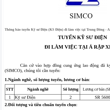
Thông báo tuyển Kỹ sư Điện (KS Điện) đi làm việc tại Trung Đông - 
TUYỂN KỸ SƯ ĐIỆN
ĐI LÀM VIỆC TẠI Ả RẬP X
Căn cứ vào hợp đồng cung ứng lao động đã k
(SIMCO), chúng tôi cần tuyển:
1.
Ngành nghề, số lượng tuyển, lương cơ bản
:
STT
Ngành nghề
Số lượng
Lương cơ bản
(S
1
Kỹ sư Điện
2
SR 560
2.
Đối tượng và tiêu chuẩn tuyển chọn
: