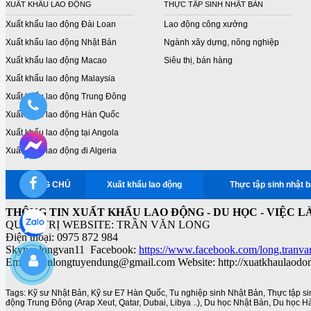
XUẤT KHẨU LAO ĐỘNG
THỰC TẬP SINH NHẬT BẢN
Xuất khẩu lao động Đài Loan
Lao động công xưởng
Xuất khẩu lao động Nhật Bản
Ngành xây dựng, nông nghiệp
Xuất khẩu lao động Macao
Siêu thị, bán hàng
Xuất khẩu lao động Malaysia
Xuất khẩu lao động Trung Đông
Xuất khẩu lao động Hàn Quốc
Xuất khẩu lao động tại Angola
Xuất khẩu lao động đi Algeria
TRANG CHỦ
Xuất khẩu lao động
Thực tập sinh nhật 
THÔNG TIN XUẤT KHẨU LAO ĐỘNG - DU HỌC - VIỆC L
QUẢN TRỊ WEBSITE: TRẦN VĂN LONG
Điện thoại: 0975 872 984
Skype: longvan11 Facebook:
https://www.facebook.com/long.tranva
Email: vanlongtuyendung@gmail.com Website: http://xuatkhaulaodo
Tags:
Kỹ sư Nhật Bản
,
Kỹ sư E7 Hàn Quốc
,
Tu nghiệp sinh Nhật Bản
,
Thực tập s
động Trung Đông (Arap Xeut
,
Qatar
,
Dubai
,
Libya ..)
,
Du học Nhật Bản
,
Du học H