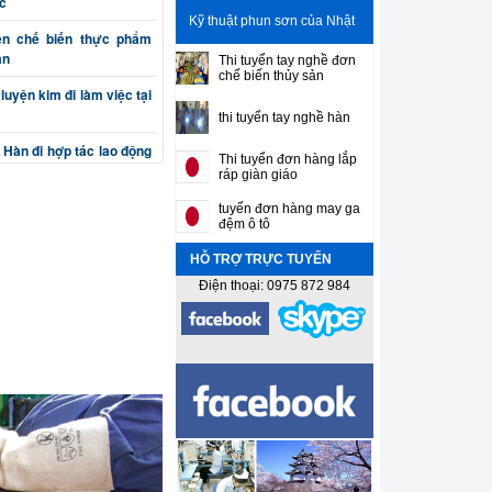
c
Kỹ thuật phun sơn của Nhật
ên chế biến thực phẩm
ản
Thi tuyển tay nghề đơn
chế biến thủy sản
luyện kim đi làm việc tại
thi tuyển tay nghề hàn
 Hàn đi hợp tác lao động
Thi tuyển đơn hàng lắp
ráp giàn giáo
n cơ khí chế tạo máy đi
tuyển đơn hàng may ga
đệm ô tô
HỖ TRỢ TRỰC TUYẾN
(phay, bào, tiện, nguội)
ản
Điện thoại: 0975 872 984
ắt, đột, cuốn, uốn) đi làm
sư gia công cơ khí chính
n thiết kế máy và khuôn
 Sơn gò hàn tân trang ô