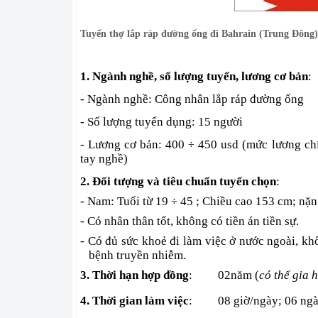
Tuyển thợ lắp ráp đường ống đi Bahrain (Trung Đông) 
1. Ngành nghề, số lượng tuyển, lương cơ bản
:
- Ngành nghề: Công nhân lắp ráp đường ống
- Số lượng tuyển dụng: 15 người
- Lương cơ bản: 400
450 usd (mức lương chí
÷
tay nghề)
2. Đối tượng và tiêu chuẩn tuyển chọn
:
- Nam: Tuổi từ 19
45 ; Chiều cao 153 cm; nặng
÷
- Có nhân thân tốt, không có tiền án tiền sự.
- Có đủ sức khoẻ đi làm việc ở nước ngoài, k
bệnh truyền nhiễm.
3. Thời hạn hợp đồng
:
02năm (
có thể gia 
4. Thời gian làm việc
:
08 giờ/ngày; 06 ngà