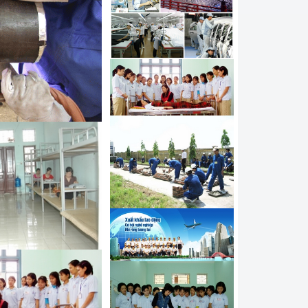
í điều khiển máy Hàn tự
hí công nghệ sửa chữa ô
đi làm kỹ thuật viên tại
 nghề Mạ đi Hàn Quốc
í công nghệ Hàn đi làm