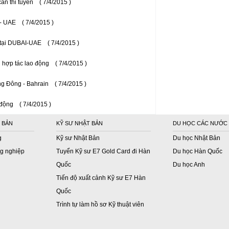
ần thi tuyển
( 7/4/2015 )
 - UAE
( 7/4/2015 )
 tại DUBAI-UAE
( 7/4/2015 )
 hợp tác lao động
( 7/4/2015 )
g Đông - Bahrain
( 7/4/2015 )
 động
( 7/4/2015 )
 BẢN
KỸ SƯ NHẬT BẢN
DU HỌC CÁC NƯỚC
g
Kỹ sư Nhật Bản
Du học Nhật Bản
g nghiệp
Tuyển Kỹ sư E7 Gold Card đi Hàn
Du học Hàn Quốc
Quốc
Du học Anh
Tiến độ xuất cảnh Kỹ sư E7 Hàn
Quốc
Trình tự làm hồ sơ Kỹ thuật viên