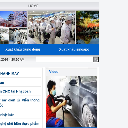
HOME
Xuất khẩu trung đông
Xuất khẩu singapo
g, miễn phí học nguồn cho các bạn đã có đầy đủ giấy tờ, Bao trúng tu
8.2026 4:20:10 AM
Video
 HÀNH MÁY
Bản
ện CNC tại Nhật bản
sư điện tử viễn thông
uốc
 nhật bản
nghệ chế biến thực phẩm