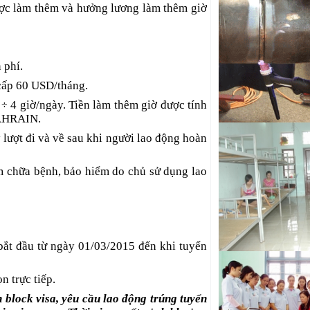
ược làm thêm và hưởng lương làm thêm giờ
tô đi Nhật Bản
Tuyển Kỹ sư cơ kh
động đi Nhật Bản
 phí.
Kỹ thuật viên cơ k
tô đi Nhật Bản
 cấp 60 USD/tháng.
Tuyển Thợ phun sơn 
3
4 giờ/ngày. Tiền làm thêm giờ được tính
÷
Hàn Quốc
BAHRAIN.
 lượt đi và về sau khi người lao động hoàn
Tuyển Chuyên gia
diện E7 Gold Card
 chữa bệnh, bảo hiểm do chủ sử dụng lao
Tuyển Kỹ sư cơ kh
việc tại nước ngoài
bắt đầu từ ngày 01/03/2015 đến khi tuyển
 trực tiếp.
 block visa, yêu cầu lao động trúng tuyển