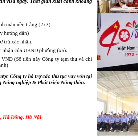
xin visa ngay. Thời gian xuất cảnh khoảng
nh màu nền trắng (2x3).
ty hướng dẫn)
 trú xác nhận..
xác nhận của UBND phường (xã).
0 VNĐ (Số tiền này Công ty tạm thu và chi
ảnh)
ợc Công ty hỗ trợ các thủ tục vay vốn tại
 Nông nghiệp & Phát triển Nông thôn.
c, Hà Đông, Hà Nội