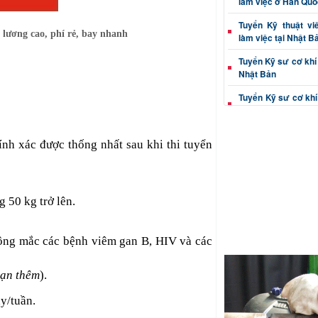
làm việc ở Hàn Quố
Tuyển Kỹ thuật vi
lương cao, phí rẻ, bay nhanh
làm việc tại Nhật B
Tuyển Kỹ sư cơ khí 
Nhật Bản
Tuyển Kỹ sư cơ khí
tại Nhật Bản
Tuyển Kỹ thuật viê
nh xác được thống nhất sau khi thi tuyển
Nhật Bản
Tuyển Kỹ sư cơ khí 
làm việc tại Nhật B
 50 kg trở lên.
Kỹ sư cơ khí (dập, c
việc Nhật Bản
hông mắc các bệnh viêm gan B, HIV và các
Thông tin tuyển Kỹ 
xác đi Nhật Bản
hạn thêm
).
Tuyển Kỹ thuật viê
đúc đi Nhật Bản
y/tuần.
Tuyển Kỹ sư cơ khí