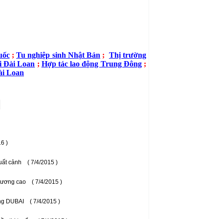
uốc
;
Tu nghiệp sinh Nhật Bản
;
Thị trường
i Đài Loan
;
Hợp tác lao động Trung Đông
;
ài Loan
16 )
uất cảnh
( 7/4/2015 )
 lương cao
( 7/4/2015 )
ộng DUBAI
( 7/4/2015 )