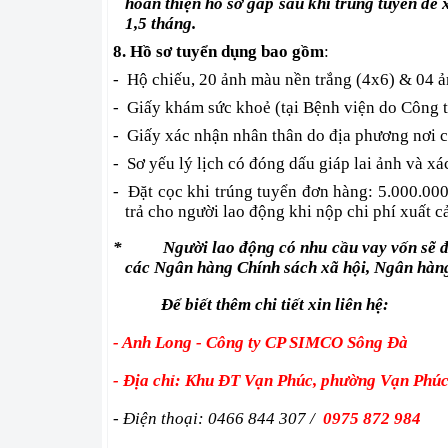
hoàn thiện hồ sơ gấp sau khi trúng tuyển để 
1,5 tháng.
8. Hồ sơ tuyển dụng bao gồm
:
-
Hộ chiếu, 20 ảnh màu nền trắng (4x6) & 04 ả
-
Giấy khám sức khoẻ (tại Bệnh viện do Công 
-
Giấy xác nhận nhân thân do địa phương nơi cư
-
Sơ yếu lý lịch có đóng dấu giáp lai ảnh và 
-
Đặt cọc khi trúng tuyển đơn hàng: 5.000.00
trả cho người lao động khi nộp chi phí xuất c
*
Người lao động có nhu cầu vay vốn sẽ đư
các Ngân hàng Chính sách xã hội, Ngân hàng
Để biết thêm chi tiết xin liên hệ:
- Anh Long - Công ty CP SIMCO Sông Đà
- Địa chỉ: Khu ĐT Vạn Phúc, phường Vạn Phú
- Điện thoại: 0466 844 307 /
0975 872 984