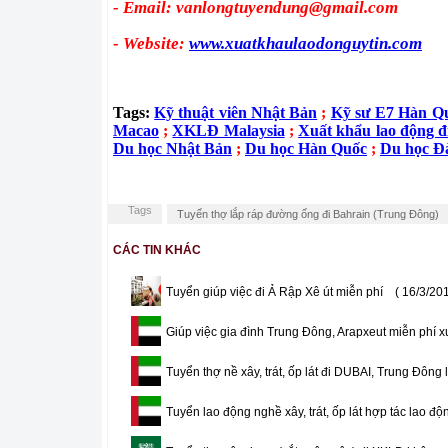
- Email: vanlongtuyendung@gmail.com
- Website:
www.xuatkhaulaodonguytin.com
Tags:
Kỹ thuật viên Nhật Bản
;
Kỹ sư E7 Hàn Q
Macao
;
XKLĐ Malaysia
;
Xuất khẩu lao động đ
Du học Nhật Bản
;
Du học Hàn Quốc
;
Du học Đ
Tags
Tuyển thợ lắp ráp đường ống đi Bahrain (Trung Đông)
CÁC TIN KHÁC
Tuyển giúp việc đi Ả Rập Xê út miễn phí
( 16/3/20
Giúp việc gia đình Trung Đông, Arapxeut miễn phí x
Tuyển thợ nề xây, trát, ốp lát đi DUBAI, Trung Đông
Tuyển lao động nghề xây, trát, ốp lát hợp tác lao đ