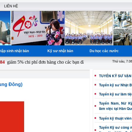
LIÊN HỆ
tập sinh nhật bản
Kỹ sư nhật bản
Du học các nước
iảm 5% chi phí đơn hàng cho các bạn đăng ký từ ngày 1 - 15 hàng thán
Thứ sáu, 7.0
TUYỂN KỸ SƯ VẬN
rung Đông)
Tuyển kỹ sư Nhật 
Tuyển kỹ sư làm ti
Tuyển Nam, Nữ Kỹ 
làm việc tại Hàn Q
Tuyển kỹ thuật viên
Tuyển Kỹ sư công 