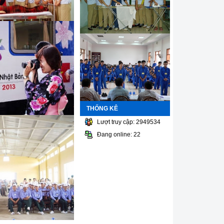
THỐNG KÊ
Lượt truy cập: 2949534
Đang online: 22