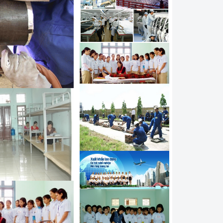
í điều khiển máy Hàn tự
hí công nghệ sửa chữa ô
đi làm kỹ thuật viên tại
 nghề Mạ đi Hàn Quốc
í công nghệ Hàn đi làm