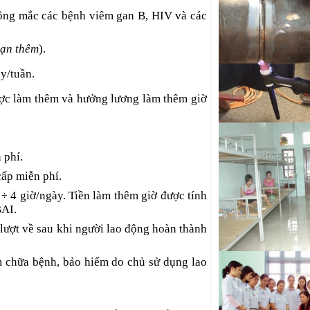
tô đi Nhật Bản
hông mắc các bệnh viêm gan B, HIV và các
Tuyển Kỹ sư cơ kh
động đi Nhật Bản
hạn thêm
).
Kỹ thuật viên cơ k
y/tuần.
tô đi Nhật Bản
ược làm thêm và hưởng lương làm thêm giờ
Tuyển Thợ phun sơn 
Hàn Quốc
Tuyển Chuyên gia
diện E7 Gold Card
 phí.
Tuyển Kỹ sư cơ kh
cấp miễn phí.
việc tại nước ngoài
3
4 giờ/ngày. Tiền làm thêm giờ được tính
÷
BAI.
 lượt về sau khi người lao động hoàn thành
 chữa bệnh, bảo hiểm do chủ sử dụng lao