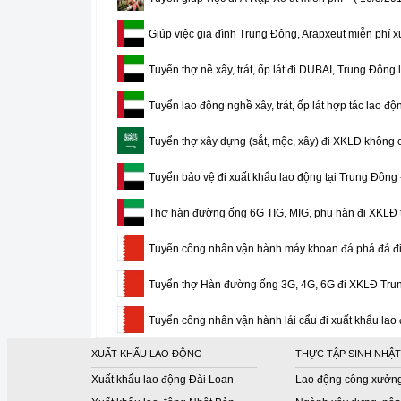
Giúp việc gia đình Trung Đông, Arapxeut miễn phí x
Tuyển thợ nề xây, trát, ốp lát đi DUBAI, Trung Đông
Tuyển lao động nghề xây, trát, ốp lát hợp tác lao đ
Tuyển thợ xây dựng (sắt, mộc, xây) đi XKLĐ không c
Tuyển bảo vệ đi xuất khẩu lao động tại Trung Đông
Thợ hàn đường ống 6G TIG, MIG, phụ hàn đi XKLĐ
Tuyển công nhân vận hành máy khoan đá phá đá đi
Tuyển thợ Hàn đường ống 3G, 4G, 6G đi XKLĐ Trun
Tuyển công nhân vận hành lái cẩu đi xuất khẩu lao
XUẤT KHẨU LAO ĐỘNG
THỰC TẬP SINH NHẬT
Xuất khẩu lao động Đài Loan
Lao động công xưởn