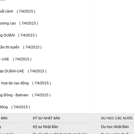
uất cảnh
( 7/4/2015 )
 lương cao
( 7/4/2015 )
ộng DUBAI
( 7/4/2015 )
ần thi tuyển
( 7/4/2015 )
 - UAE
( 7/4/2015 )
 tại DUBAI-UAE
( 7/4/2015 )
 hợp tác lao động
( 7/4/2015 )
g Đông - Bahrain
( 7/4/2015 )
 động
( 7/4/2015 )
 BẢN
KỸ SƯ NHẬT BẢN
DU HỌC CÁC NƯỚC
g
Kỹ sư Nhật Bản
Du học Nhật Bản