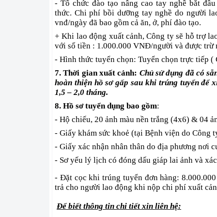
- Tổ chức đào tạo nâng cao tay nghề bắt đầu
thức. Chi phí bồi dưỡng tay nghề do người la
vnđ/ngày đã bao gồm cả ăn, ở, phí đào tạo.
+ Khi lao động xuất cảnh, Công ty sẽ hỗ trợ l
với số tiền : 1.000.000 VNĐ/người và được trừ 
- Hình thức tuyển chọn: Tuyển chọn trực tiếp (
7. Thời gian xuất cảnh:
Chủ sử dụng đã có sẵn
hoàn thiện hồ sơ gấp sau khi trúng tuyển để 
1,5 – 2,0 tháng.
8. Hồ sơ tuyển dụng bao gồm
:
- Hộ chiếu, 20 ảnh màu nền trắng (4x6) & 04 ả
- Giấy khám sức khoẻ (tại Bệnh viện do Công 
- Giấy xác nhận nhân thân do địa phương nơi cư
- Sơ yếu lý lịch có đóng dấu giáp lai ảnh và 
- Đặt cọc khi trúng tuyển đơn hàng: 8.000.00
trả cho người lao động khi nộp chi phí xuất cả
Để biết thông tin chi tiết xin liên hệ: