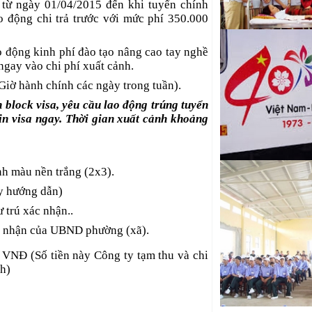
 từ ngày 01/04/2015 đến khi tuyển chính
o động chi trả trước với mức phí 350.000
ao động kinh phí đào tạo nâng cao tay nghề
ngay vào chi phí xuất cảnh.
 Giờ hành chính các ngày trong tuần).
 block visa, yêu cầu lao động trúng tuyển
xin visa ngay. Thời gian xuất cảnh khoảng
nh màu nền trắng (2x3).
ty hướng dẫn)
 trú xác nhận..
xác nhận của UBND phường (xã).
0 VNĐ (Số tiền này Công ty tạm thu và chi
nh)