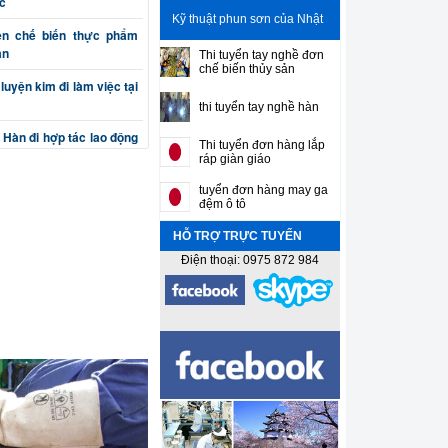
c
Kỹ thuật phun sơn của Nhật
ên chế biến thực phẩm
ản
Thi tuyển tay nghề đơn
chế biến thủy sản
luyện kim đi làm việc tại
thi tuyển tay nghề hàn
 Hàn đi hợp tác lao động
Thi tuyển đơn hàng lắp
ráp giàn giáo
n cơ khí chế tạo máy đi
tuyển đơn hàng may ga
đệm ô tô
HỖ TRỢ TRỰC TUYẾN
(phay, bào, tiện, nguội)
ản
Điện thoại: 0975 872 984
ắt, đột, cuốn, uốn) đi làm
sư gia công cơ khí chính
n thiết kế máy và khuôn
 Sơn gò hàn tân trang ô