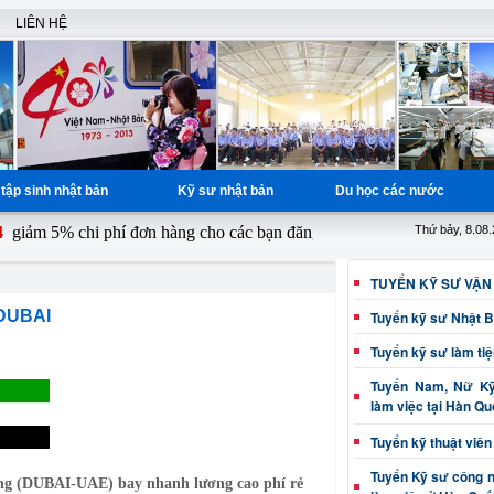
LIÊN HỆ
tập sinh nhật bản
Kỹ sư nhật bản
Du học các nước
m 5% chi phí đơn hàng cho các bạn đăng ký từ ngày 1 - 15 hàng tháng,
Thứ bảy, 8.08
TUYỂN KỸ SƯ VẬN
 DUBAI
Tuyển kỹ sư Nhật 
Tuyển kỹ sư làm ti
Tuyển Nam, Nữ Kỹ 
làm việc tại Hàn Q
Tuyển kỹ thuật viên
Tuyển Kỹ sư công 
ông (DUBAI-UAE) bay nhanh lương cao phí rẻ