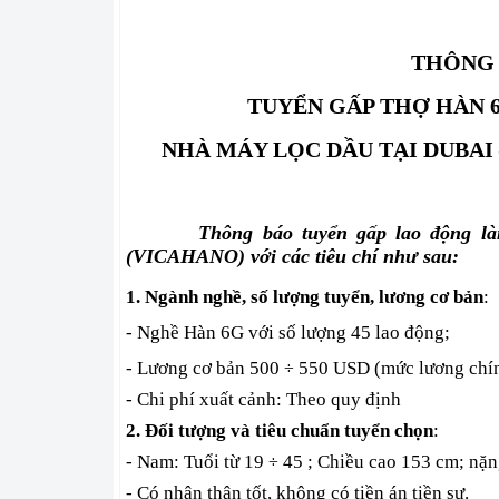
THÔNG 
TUYỂN GẤP THỢ HÀN 
NHÀ MÁY LỌC DẦU TẠI DUBAI
Thông báo tuyển gấp lao động l
(VICAHANO) với các tiêu chí như sau:
1. Ngành nghề, số lượng tuyển, lương cơ bản
:
- Nghề Hàn 6G với số lượng 45 lao động;
- Lương cơ bản 500
550 USD (mức lương chín
÷
- Chi phí xuất cảnh: Theo quy định
2. Đối tượng và tiêu chuẩn tuyển chọn
:
- Nam: Tuổi từ 19
45 ; Chiều cao 153 cm; nặng
÷
- Có nhân thân tốt, không có tiền án tiền sự.