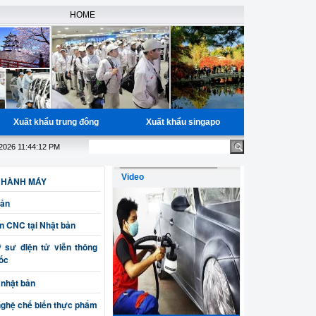
HOME
Xuất khẩu trung đông
Xuất khẩu singapo
 miễn phí học nguồn cho các bạn đã có đầy đủ giấy tờ, Bao trúng tuyể
.2026 11:44:12 PM
Video
 HÀNH MÁY
Bản
ện CNC tại Nhật bản
sư điện tử viễn thông
uốc
 nhật bản
nghệ chế biến thực phẩm