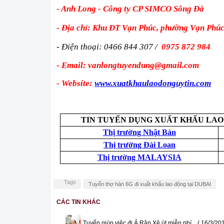
- Anh Long - Công ty CP SIMCO Sông Đà
- Địa chỉ: Khu ĐT Vạn Phúc, phường Vạn Phú
- Điện thoại: 0466 844 307 /
0975 872 984
- Email: vanlongtuyendung@gmail.com
- Website:
www.xuatkhaulaodonguytin.com
TIN TUYỂN DỤNG XUẤT KHẨU LAO
Thị trường Nhật Bản
Thị trường Đài Loan
Thị trường MALAYSIA
Tags
Tuyển thợ hàn 6G đi xuất khẩu lao động tại DUBAI
CÁC TIN KHÁC
Tuyển giúp việc đi Ả Rập Xê út miễn phí
( 16/3/20