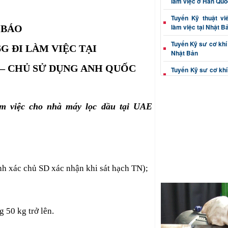
làm việc ở Hàn Quố
Tuyển Kỹ thuật vi
làm việc tại Nhật B
BÁO
Tuyển Kỹ sư cơ khí 
6G ĐI LÀM VIỆC TẠI
Nhật Bản
 – CHỦ SỬ DỤNG ANH QUỐC
Tuyển Kỹ sư cơ khí
tại Nhật Bản
Tuyển Kỹ thuật viê
Nhật Bản
àm việc cho nhà máy lọc dầu tại UAE
Tuyển Kỹ sư cơ khí 
làm việc tại Nhật B
Kỹ sư cơ khí (dập, c
việc Nhật Bản
h xác chủ SD xác nhận khi sát hạch TN);
Thông tin tuyển Kỹ 
xác đi Nhật Bản
Tuyển Kỹ thuật viê
đúc đi Nhật Bản
 50 kg trở lên.
Tuyển Kỹ sư cơ khí