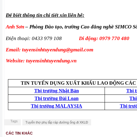
Để biết thông tin chi tiết xin liên hệ:
Anh Sơn
– Phòng Đào tạo, trường Cao đẳng nghề SIMCO S
Điện thoại: 0433 979 108
Di động: 0979 770 480
Email: tuyensinhtuyendung@gmail.com
Website: tuyensinhtuyendung.vn
TIN TUYỂN DỤNG XUẤT KHẨU LAO ĐỘNG CÁC
Thị trường Nhật Bản
Thị 
Thị trường Đài Loan
Th
Thị trường MALAYSIA
Thị trư
Tags
Tuyển thợ phụ lắp ráp đường ống đi XKLĐ
CÁC TIN KHÁC