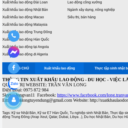
Xuất khẩu lao động Đài Loan
Lao động công xưởng
Xuất khẩu lao động Nhật Bản
Ngành xây dựng, nông nghiệp
Xuất khẩu lao động Macao
Siêu thị, bán hàng
Xuất khẩu lao động Malaysia
Xuất khẩu lao động Trung Đông
Xuất khẩu lao động Hàn Quốc
Xuất khẩu lao động tại Angola
Xuất khẩu lao động đi Algeria
TRANG CHỦ
Xuất khẩu lao động
Thực tập sinh nhật 
THÔNG TIN XUẤT KHẨU LAO ĐỘNG - DU HỌC - VIỆC L
QUẢN TRỊ WEBSITE: TRẦN VĂN LONG
Điện thoại: 0975 872 984
Skype: longvan11 Facebook:
https://www.facebook.com/long.tranva
Email: vanlongtuyendung@gmail.com Website: http://xuatkhaulaodo
Tags:
Kỹ sư Nhật Bản
,
Kỹ sư E7 Hàn Quốc
,
Tu nghiệp sinh Nhật Bản
,
Thực tập s
động Trung Đông (Arap Xeut
,
Qatar
,
Dubai
,
Libya ..)
,
Du học Nhật Bản
,
Du học H