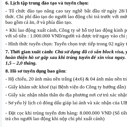
6. Lịch tập trung đào tạo và tuyển chọn:
- Tổ chức đào tạo nâng cao tay nghề bắt đầu từ ngày 28/
thức. Chi phí đào tạo do người lao động chi trả trước với m
bao gồm cả ăn, ở và phía đào tạo.
+ Khi lao động xuất cảnh, Công ty sẽ hỗ trợ lao động kinh 
với số tiền : 1.000.000 VNĐ/người và được trừ ngay vào chi 
- Hình thức tuyển chọn: Tuyển chọn trực tiếp trong 02 ngày 
7. Thời gian xuất cảnh:
Chủ sử dụng đã có sẵn block visa, 
hoàn thiện hồ sơ gấp sau khi trúng tuyển để xin visa ngay
1,5 – 2,0 tháng.
8. Hồ sơ tuyển dụng bao gồm
:
- Hộ chiếu, 20 ảnh màu nền trắng (4x6) & 04 ảnh màu nền tr
- Giấy khám sức khoẻ (tại Bệnh viện do Công ty hướng dẫn)
- Giấy xác nhận nhân thân do địa phương nơi cư trú xác nhận
- Sơ yếu lý lịch có đóng dấu giáp lai ảnh và xác nhận của 
- Đặt cọc khi trúng tuyển đơn hàng: 8.000.000 VNĐ (Số tiề
trả cho người lao động khi nộp chi phí xuất cảnh)