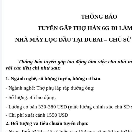
THÔNG BÁO
TUYỂN GẤP THỢ HÀN 6G ĐI LÀM
NHÀ MÁY LỌC DẦU TẠI DUBAI – CHỦ S
Thông báo tuyển gấp lao động làm việc cho nhà m
với các tiêu chí như sau:
1. Ngành nghề, số lượng tuyển, lương cơ bản
:
- Ngành nghề: Thợ phụ lắp ráp đường ống;
- Số lượng: 45 lao động;
- Lương cơ bản 330-380 USD (mức lương chính xác chủ SD x
- Chi phí xuất cảnh 1550 USD
2. Đối tượng và tiêu chuẩn tuyển chọn
:
- Nam: Tuổi từ 19 – 45 ; Chiều cao 153 cm; nặng 50 kg trở lê