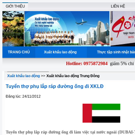
GIỚI THIỆU
LIÊN HỆ
TRANG CHỦ
Xuất khẩu lao động
Thực tập sinh nhật b
Hotline: 0975872984
giảm 5% chi ph
Xuất khẩu lao động
>>
Xuất khẩu lao động Trung Đông
Tuyển thợ phụ lắp ráp đường ống đi XKLĐ
Đăng lúc: 24/11/2012
Tuyển thợ phụ lắp ráp đường ống đi làm việc tại nước ngoài (DUBAI