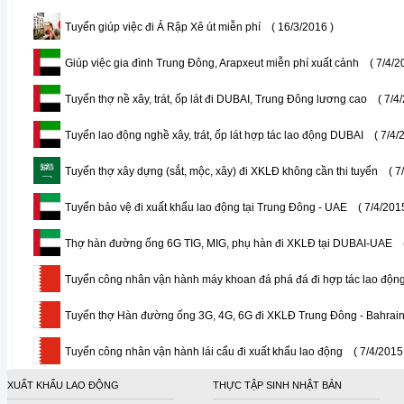
Tuyển giúp việc đi Ả Rập Xê út miễn phí
( 16/3/2016 )
Giúp việc gia đình Trung Đông, Arapxeut miễn phí xuất cảnh
( 7/4/2
Tuyển thợ nề xây, trát, ốp lát đi DUBAI, Trung Đông lương cao
( 7/4
Tuyển lao động nghề xây, trát, ốp lát hợp tác lao động DUBAI
( 7/4/
Tuyển thợ xây dựng (sắt, mộc, xây) đi XKLĐ không cần thi tuyển
( 7
Tuyển bảo vệ đi xuất khẩu lao động tại Trung Đông - UAE
( 7/4/201
Thợ hàn đường ống 6G TIG, MIG, phụ hàn đi XKLĐ tại DUBAI-UAE
Tuyển công nhân vận hành máy khoan đá phá đá đi hợp tác lao độn
Tuyển thợ Hàn đường ống 3G, 4G, 6G đi XKLĐ Trung Đông - Bahrai
Tuyển công nhân vận hành lái cẩu đi xuất khẩu lao động
( 7/4/2015
XUẤT KHẨU LAO ĐỘNG
THỰC TẬP SINH NHẬT BẢN